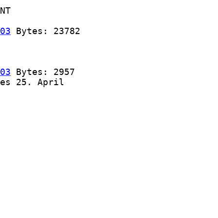
NT

03
 Bytes: 23782

03
 Bytes: 2957

es 25. April
