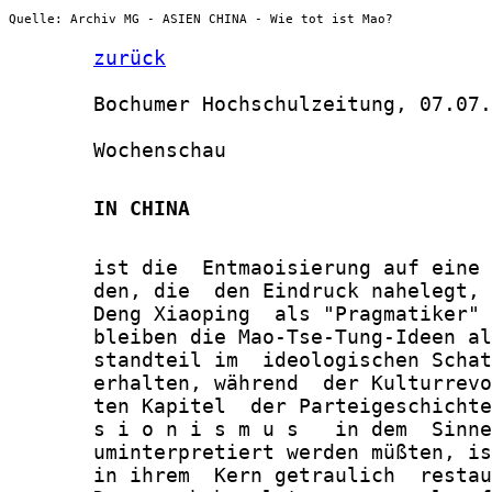
Quelle: Archiv MG - ASIEN CHINA - Wie tot ist Mao?
zurück
       Bochumer Hochschulzeitung, 07.07.
       Wochenschau

       IN CHINA
       ist die  Entmaoisierung auf eine 
       den, die  den Eindruck nahelegt, 
       Deng Xiaoping  als "Pragmatiker" 
       bleiben die Mao-Tse-Tung-Ideen al
       standteil im  ideologischen Schat
       erhalten, während  der Kulturrevo
       ten Kapitel  der Parteigeschichte
       s i o n i s m u s   in dem  Sinne
       uminterpretiert werden müßten, is
       in ihrem  Kern getraulich  restau