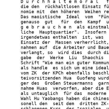
       D u r c h h a l t e m o r a l   f
       die den  rückhaltlosen Einsatz fü
       nomie mit  den höheren  Weihen re
       Das maoistische  Ideal  vom  "Fün
       genauso  gut   für  den  Kampf  u
       g e b r a u c h e n  als einstmal
       liche  Hauptquartier".  Insofern 
       irgendetwas enthalten  ist, was  
       Einsatz der  Massen verherrlicht,
       nahmen auf  die Arbeiter und Baue
       verlangt, so  wird dies  durch di
       gabe  der  Werke  Liu  Shaochis  
       Schrift "Wie man ein guter Kommun
       als handle  es sich um eine ideal
       vom ZK  der KPCh ebenfalls beschl
       teivorsitzenden Hua  Guofeng wurd
       ger des  Großen Steuermanns  garn
       nahme Huas  verworfen, aber die E
       als untauglich  für das  moderne 
       Wahl Hu Yaobangs haben die chines
       sonell den  seit dem  dritten ZK-
       schlagenen Kurs  der "sozialen  u