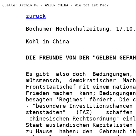
Quelle: Archiv MG - ASIEN CHINA - Wie tot ist Mao?
zurück
       Bochumer Hochschulzeitung, 17.10.
       Kohl in China

       DIE FREUNDE VON DER "GELBEN GEFAH
       Es gibt  also doch  Bedingungen, 
       mütsmensch,  demokratischer  Mach
       Frontstaatschef mit einem nationa
       Frieden machen  kann; Bedingungen
       besagten 'Regimes' fördert. Die c
       - "besondere Investitionschancen 
       stenstädten"   (FAZ)    schaffen 
       "chinesischen Rechtsordnung" einl
       Staat ausländischen Kapitalisten 
       zu Hause  haben: den  Gebrauch ih