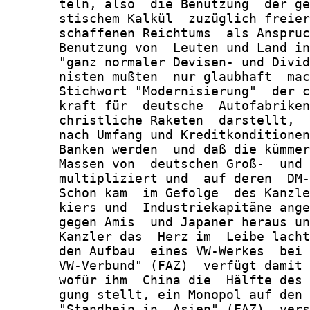
       teln, also  die Benutzung  der ge
       stischem Kalkül  zuzüglich freier
       schaffenen Reichtums  als Anspruc
       Benutzung von  Leuten und Land in
       "ganz normaler Devisen- und Divid
       nisten mußten  nur glaubhaft  mac
       Stichwort "Modernisierung"  der c
       kraft für  deutsche  Autofabriken
       christliche Raketen  darstellt,  
       nach Umfang und Kreditkonditionen
       Banken werden  und daß die kümmer
       Massen von  deutschen Groß-  und 
       multipliziert und  auf deren  DM-
       Schon kam  im Gefolge  des Kanzle
       kiers und  Industriekapitäne ange
       gegen Amis  und Japaner heraus un
       Kanzler das  Herz im  Leibe lacht
       den Aufbau  eines VW-Werkes  bei 
       VW-Verbund" (FAZ)  verfügt damit 
       wofür ihm  China die  Hälfte des 
       gung stellt, ein Monopol auf den 
       "Standbein in  Asien" (FAZ)  vers