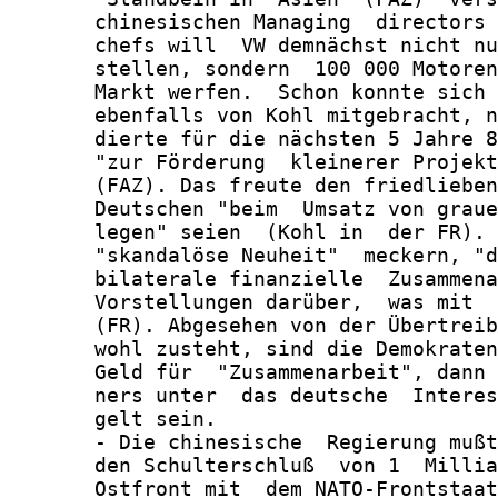
       chinesischen Managing  directors 
       chefs will  VW demnächst nicht nu
       stellen, sondern  100 000 Motoren
       Markt werfen.  Schon konnte sich 
       ebenfalls von Kohl mitgebracht, n
       dierte für die nächsten 5 Jahre 8
       "zur Förderung  kleinerer Projekt
       (FAZ). Das freute den friedlieben
       Deutschen "beim  Umsatz von graue
       legen" seien  (Kohl in  der FR). 
       "skandalöse Neuheit"  meckern, "d
       bilaterale finanzielle  Zusammena
       Vorstellungen darüber,  was mit  
       (FR). Abgesehen von der Übertreib
       wohl zusteht, sind die Demokraten
       Geld für  "Zusammenarbeit", dann 
       ners unter  das deutsche  Interes
       gelt sein.

       - Die chinesische  Regierung mußt
       den Schulterschluß  von 1  Millia
       Ostfront mit  dem NATO-Frontstaat