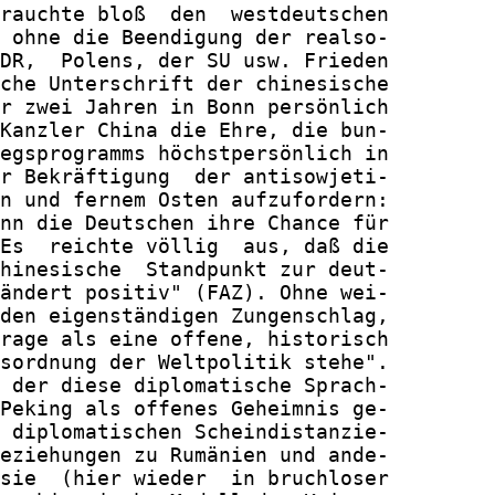
rauchte bloß  den  westdeutschen

 ohne die Beendigung der realso-

DR,  Polens, der SU usw. Frieden

che Unterschrift der chinesische

r zwei Jahren in Bonn persönlich

Kanzler China die Ehre, die bun-

egsprogramms höchstpersönlich in

r Bekräftigung  der antisowjeti-

n und fernem Osten aufzufordern:

nn die Deutschen ihre Chance für

Es  reichte völlig  aus, daß die

hinesische  Standpunkt zur deut-

ändert positiv" (FAZ). Ohne wei-

den eigenständigen Zungenschlag,

rage als eine offene, historisch

sordnung der Weltpolitik stehe".

 der diese diplomatische Sprach-

Peking als offenes Geheimnis ge-

 diplomatischen Scheindistanzie-

eziehungen zu Rumänien und ande-

sie  (hier wieder  in bruchloser
