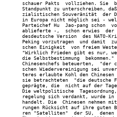
       schauer Pakts  vollziehen. Sie  b
       Standpunkt zu unterschreiben, daß
       zialistischen Souveränität  der D
       in Europa nicht möglich sei - wel
       Parteichef Hu  Jao-pang schon  vo
       ablieferte -,  schon erwies  der 
       desdeutsche Version  des NATO-Kri
       Peking vorzutragen  und damit  zu
       schen Einigkeit  von freiem Weste
       "Wirklich Frieden gibt es nur, we
       die Selbstbestimmung  bekommen." 
       Chinesenchefs beteuerten,  "der c
       schen Wiedervereinigung sei unver
       teres erlaubte Kohl den Chinesen 
       sie betrachteten  "die deutsche F
       geprägte, die  nicht auf der Tage
       Die weltpolitische  Tagesordnung,
       regelung sich verdankt, wurde in 
       handelt. Die  Chinesen nehmen mit
       rungen Rücksicht auf ihre guten B
       ren "Satelliten"  der SU,  denen 