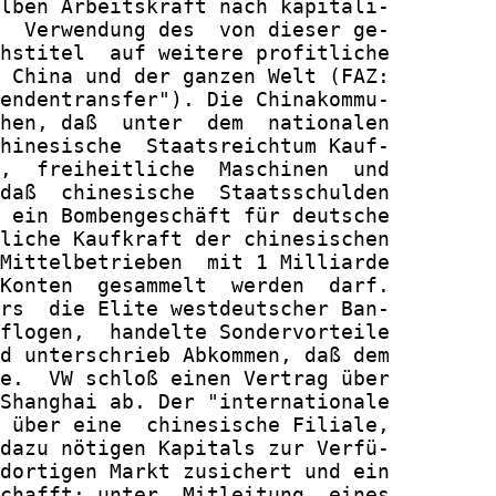
lben Arbeitskraft nach kapitali-

  Verwendung des  von dieser ge-

hstitel  auf weitere profitliche

 China und der ganzen Welt (FAZ:

endentransfer"). Die Chinakommu-

hen, daß  unter  dem  nationalen

hinesische  Staatsreichtum Kauf-

,  freiheitliche  Maschinen  und

daß  chinesische  Staatsschulden

 ein Bombengeschäft für deutsche

liche Kaufkraft der chinesischen

Mittelbetrieben  mit 1 Milliarde

Konten  gesammelt  werden  darf.

rs  die Elite westdeutscher Ban-

flogen,  handelte Sondervorteile

d unterschrieb Abkommen, daß dem

e.  VW schloß einen Vertrag über

Shanghai ab. Der "internationale

 über eine  chinesische Filiale,

dazu nötigen Kapitals zur Verfü-

dortigen Markt zusichert und ein

chafft: unter  Mitleitung  eines
