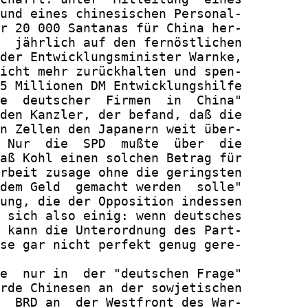
und eines chinesischen Personal-

r 20 000 Santanas für China her-

  jährlich auf den fernöstlichen

der Entwicklungsminister Warnke,

icht mehr zurückhalten und spen-

5 Millionen DM Entwicklungshilfe

e  deutscher  Firmen  in  China"

den Kanzler, der befand, daß die

n Zellen den Japanern weit über-

 Nur  die  SPD  mußte  über  die

aß Kohl einen solchen Betrag für

rbeit zusage ohne die geringsten

dem Geld  gemacht werden  solle"

ung, die der Opposition indessen

 sich also einig: wenn deutsches

 kann die Unterordnung des Part-

se gar nicht perfekt genug gere-

e  nur in  der "deutschen Frage"

rde Chinesen an der sowjetischen

  BRD an  der Westfront des War-
