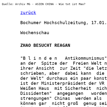
Quelle: Archiv MG - ASIEN CHINA - Wie tot ist Mao?
zurück
       Bochumer Hochschulzeitung, 17.01.
       Wochenschau

       ZHAO BESUCHT REAGAN
       "B l i n d e n   Antikommunismus"
       an der  Spitze der  Freien Welt n
       ihrer Ansicht  zur Zeit "die letz
       schrieben, aber  dabei kann  die 
       der Welt" durchaus ein paar konst
       ist der Ministerpräsident der VR 
       Weißen Haus  mit Sicherheit  nich
       Dissidenten"  angegangen   worden
       strengungen" Chinas  werden als  
       können gar  nicht groß  genug sei