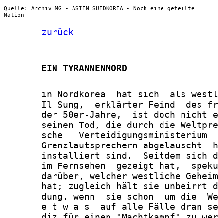
Quelle: Archiv MG - ASIEN SUEDKOREA - Noch eine geteilte
Nation
zurück
       EIN TYRANNENMORD
       in Nordkorea  hat sich  als westl
       Il Sung,  erklärter Feind  des fr
       der 50er-Jahre,  ist doch nicht e
       seinen Tod, die durch die Weltpre
       sche   Verteidigungsministerium  
       Grenzlautsprechern abgelauscht  h
       installiert sind.  Seitdem sich d
       im Fernsehen  gezeigt hat,  speku
       darüber, welcher westliche Geheim
       hat; zugleich hält sie unbeirrt d
       dung, wenn  sie schon  um die  We
       e t w a s  auf alle Fälle dran se
       diz für einen "Machtkampf" zu wer