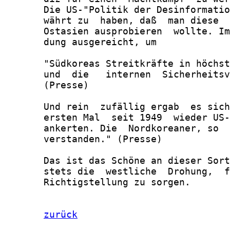
       Die US-"Politik der Desinformatio
       währt zu  haben, daß  man diese  
       Ostasien ausprobieren  wollte. Im
       dung ausgereicht, um

       "Südkoreas Streitkräfte in höchst
       und  die   internen  Sicherheitsv
       (Presse)

       Und rein  zufällig ergab  es sich
       ersten Mal  seit 1949  wieder US-
       ankerten. Die  Nordkoreaner, so  
       verstanden." (Presse)

       Das ist das Schöne an dieser Sort
       stets die  westliche  Drohung,  f
       Richtigstellung zu sorgen.

zurück