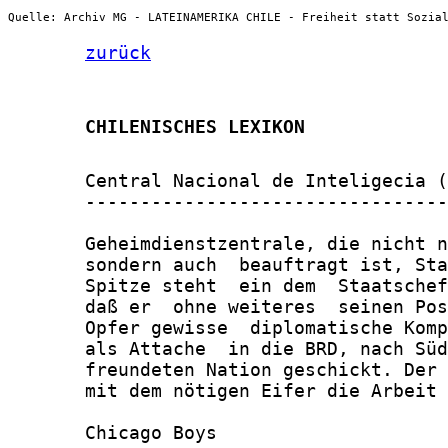
Quelle: Archiv MG - LATEINAMERIKA CHILE - Freiheit statt Sozia
zurück
       CHILENISCHES LEXIKON
       Central Nacional de Inteligecia (
       ---------------------------------
       Geheimdienstzentrale, die nicht n
       sondern auch  beauftragt ist, Sta
       Spitze steht  ein dem  Staatschef
       daß er  ohne weiteres  seinen Pos
       Opfer gewisse  diplomatische Komp
       als Attache  in die BRD, nach Süd
       freundeten Nation geschickt. Der 
       mit dem nötigen Eifer die Arbeit 
       Chicago Boys
