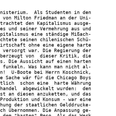
nisterium.  Als Studenten in den

 von Milton Friedman an der Uni-

trachtet den Kapitalismus ausge-

es und seiner Vermehrung aus und

pitalismus eine ständige Mißach-

chtete seinen chilenischen Schü-

irtschaft ohne eine eigene harte

 versorgt war. Die Regierung der

berzeugt von  dieser Kritik, die

s. Die Aussicht auf einen harten

 funkeln. Was kann man nicht al-

n!  U-Boote bei Herrn Koschnick,

e Sache wär für die Chicago Boys

tlich  schon eine  harte Währung

handel  abgewickelt wurden:  den

st an diesen anzuketten, und das

Produktion und Konsum - war eine

hung der staatlichen Gelddrucke-

ch übernommen. Die Anpassung ge-

 dem "harten" Peso. Als das Werk
