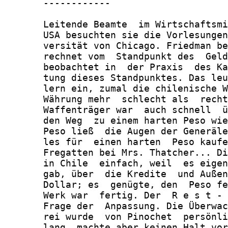
       ------------

       Leitende Beamte  im Wirtschaftsmi
       USA besuchten sie die Vorlesungen
       versität von Chicago. Friedman be
       rechnet vom  Standpunkt des  Geld
       beobachtet in  der Praxis  des Ka
       tung dieses Standpunktes. Das leu
       lern ein, zumal die chilenische W
       Währung mehr  schlecht als  recht
       Waffenträger war  auch schnell  ü
       den Weg  zu einem harten Peso wie
       Peso ließ  die Augen der Generäle
       les für  einen harten  Peso kaufe
       Fregatten bei Mrs. Thatcher... Di
       in Chile  einfach, weil  es eigen
       gab, über  die Kredite  und Außen
       Dollar; es  genügte, den  Peso fe
       Werk war  fertig. Der  R e s t - 
       Frage der  Anpassung. Die Überwac
       rei wurde  von Pinochet  persönli
       lang, machte aber keinen Halt vor