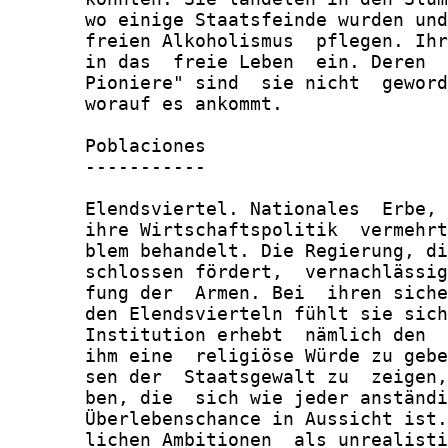
       wo einige Staatsfeinde wurden und
       freien Alkoholismus  pflegen. Ihr
       in das  freie Leben  ein. Deren  
       Pioniere" sind  sie nicht  geword
       worauf es ankommt.

       Poblaciones

       -----------

       Elendsviertel. Nationales  Erbe, 
       ihre Wirtschaftspolitik  vermehrt
       blem behandelt. Die Regierung, di
       schlossen fördert,  vernachlässig
       fung der  Armen. Bei  ihren siche
       den Elendsvierteln fühlt sie sich
       Institution erhebt  nämlich den  
       ihm eine  religiöse Würde zu gebe
       sen der  Staatsgewalt zu  zeigen,
       ben, die  sich wie jeder anständi
       Überlebenschance in Aussicht ist.
       lichen Ambitionen  als unrealisti