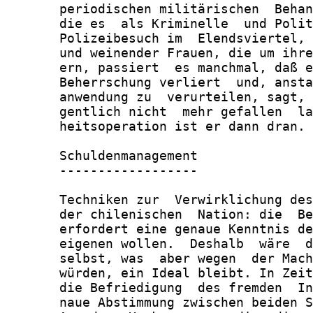
       periodischen militärischen  Behan
       die es  als Kriminelle  und Polit
       Polizeibesuch im  Elendsviertel, 
       und weinender Frauen, die um ihre
       ern, passiert  es manchmal, daß e
       Beherrschung verliert  und, ansta
       anwendung zu  verurteilen, sagt, 
       gentlich nicht  mehr gefallen  la
       heitsoperation ist er dann dran.

       Schuldenmanagement

       ------------------

       Techniken zur  Verwirklichung des
       der chilenischen  Nation: die  Be
       erfordert eine genaue Kenntnis de
       eigenen wollen.  Deshalb  wäre  d
       selbst, was  aber wegen  der Mach
       würden, ein Ideal bleibt. In Zeit
       die Befriedigung  des fremden  In
       naue Abstimmung zwischen beiden S