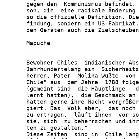
       gegen den  Kommunismus befindet. 
       son, die  eine radikale Änderung 
       so die offizielle Definition. Die
       findung, sondern ein US-Fabrikat.
       den Geräten auch die Zielscheiben
       Mapuche

       -------

       Bewohner Chiles  indianischer Abs
       Jahrhundertelang ein  Sicherheits
       herren. Pater  Molina wußte  von 
       Chile" aus  dem Jahre  1788 folge
       (gemeint sind  die Häuptlinge,  d
       lernt hatten),  die Geschmack an 
       hätten gerne ihre Macht vergrößer
       giert. Das  Volk aber,  das noch 
       zu ertragen,  läuft ihnen  vor so
       sie, sich  zu beherrschen und ihr
       ten zu gestalten."

       Diese Zeiten  sind in  Chile läng