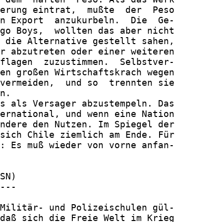
erung eintrat,  mußte  der  Peso

n Export  anzukurbeln.  Die  Ge-

go Boys,  wollten das aber nicht

 die Alternative gestellt sahen,

r abzutreten oder einer weiteren

flagen  zuzustimmen.  Selbstver-

en großen Wirtschaftskrach wegen

vermeiden,  und so  trennten sie

n.

s als Versager abzustempeln. Das

ernational, und wenn eine Nation

ndere den Nutzen. Im Spiegel der

sich Chile ziemlich am Ende. Für

: Es muß wieder von vorne anfan-

SN)

---

Militär- und Polizeischulen gül-

daß sich die Freie Welt im Krieg
