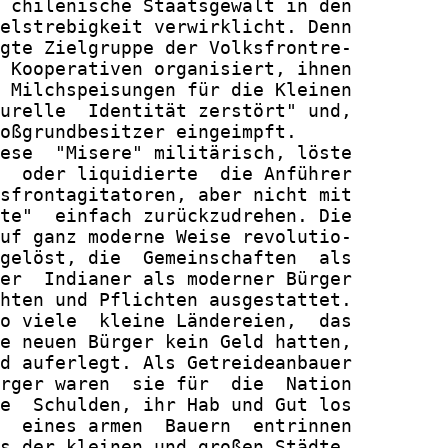
 chilenische Staatsgewalt in den

elstrebigkeit verwirklicht. Denn

gte Zielgruppe der Volksfrontre-

 Kooperativen organisiert, ihnen

 Milchspeisungen für die Kleinen

urelle  Identität zerstört" und,

oßgrundbesitzer eingeimpft.

ese  "Misere" militärisch, löste

  oder liquidierte  die Anführer

sfrontagitatoren, aber nicht mit

te"  einfach zurückzudrehen. Die

uf ganz moderne Weise revolutio-

gelöst, die  Gemeinschaften  als

er  Indianer als moderner Bürger

hten und Pflichten ausgestattet.

o viele  kleine Ländereien,  das

e neuen Bürger kein Geld hatten,

d auferlegt. Als Getreideanbauer

rger waren  sie für  die  Nation

e  Schulden, ihr Hab und Gut los

  eines armen  Bauern  entrinnen

s der kleinen und großen Städte,
