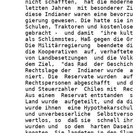
       nicht schafften,  hat die moderne
       letzten Jahren  mit besonderer Zi
       diese Indianer waren eine bevorzu
       gierung gewesen. Die hatte sie in
       Schulen, Traktoren und kostenlose
       gebracht -  und damit  "ihre kult
       als Schlimmstes, Haß gegen die Gr
       Die Militärregierung  beendete di
       die Kooperativen  auf, verhaftete
       von Landbesetzungen  und die Volk
       dem Ziel,  "das Rad  der Geschich
       Rechtslage der  Indianer wurde  a
       niert. Die  Reservate wurden  auf
       Rechtspersonen abgeschafft  und d
       und Steuerzahler  Chiles mit  Rec
       Aus einem  Reservat entstanden  s
       Land wurde  aufgeteilt, und da di
       wurde ihnen  eine Hypothekarschul
       und unverbesserliche  Selbstverso
       wertlos, so  daß sie  schnell ihr
       wurden und  so dem  harten Dasein
       konnten. Sie landeten in den Slum