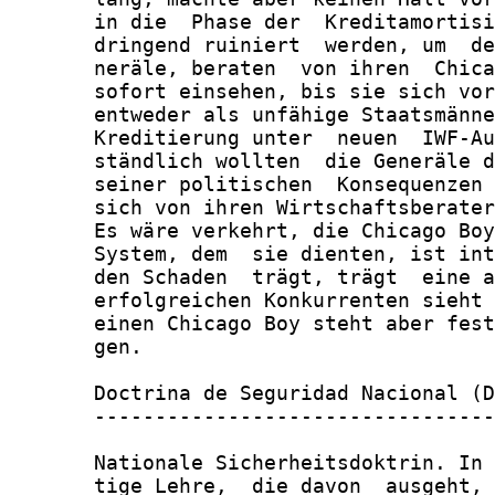
       in die  Phase der  Kreditamortisi
       dringend ruiniert  werden, um  de
       neräle, beraten  von ihren  Chica
       sofort einsehen, bis sie sich vor
       entweder als unfähige Staatsmänne
       Kreditierung unter  neuen  IWF-Au
       ständlich wollten  die Generäle d
       seiner politischen  Konsequenzen 
       sich von ihren Wirtschaftsberater
       Es wäre verkehrt, die Chicago Boy
       System, dem  sie dienten, ist int
       den Schaden  trägt, trägt  eine a
       erfolgreichen Konkurrenten sieht 
       einen Chicago Boy steht aber fest
       gen.

       Doctrina de Seguridad Nacional (D
       ---------------------------------
       Nationale Sicherheitsdoktrin. In 
       tige Lehre,  die davon  ausgeht, 