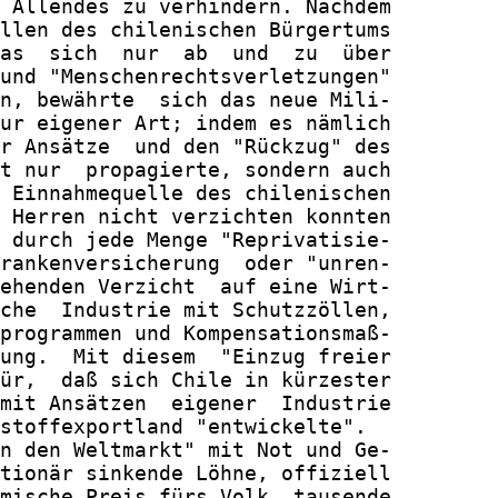
 Allendes zu verhindern. Nachdem

llen des chilenischen Bürgertums

as  sich  nur  ab  und  zu  über

und "Menschenrechtsverletzungen"

n, bewährte  sich das neue Mili-

ur eigener Art; indem es nämlich

r Ansätze  und den "Rückzug" des

t nur  propagierte, sondern auch

 Einnahmequelle des chilenischen

 Herren nicht verzichten konnten

 durch jede Menge "Reprivatisie-

rankenversicherung  oder "unren-

ehenden Verzicht  auf eine Wirt-

che  Industrie mit Schutzzöllen,

programmen und Kompensationsmaß-

ung.  Mit diesem  "Einzug freier

ür,  daß sich Chile in kürzester

mit Ansätzen  eigener  Industrie

stoffexportland "entwickelte".

n den Weltmarkt" mit Not und Ge-

tionär sinkende Löhne, offiziell

mische Preis fürs Volk, tausende
