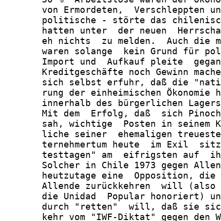
       von Ermordeten,  Verschleppten un
       politische - störte das chilenisc
       hatten unter  der neuen  Herrscha
       eh nichts  zu melden.  Auch die m
       waren solange  kein Grund für pol
       Import und  Aufkauf pleite  gegan
       Kreditgeschäfte noch Gewinn mache
       sich selbst erfuhr, daß die "nati
       rung der einheimischen Ökonomie h
       innerhalb des bürgerlichen Lagers
       Mit dem  Erfolg, daß  sich Pinoch
       sah, wichtige  Posten in seinem K
       liche seiner  ehemaligen treueste
       ternehmertum heute  im Exil  sitz
       testtagen" am  eifrigsten auf  ih
       Solcher in Chile 1973 gegen Allen
       heutzutage eine  Opposition, die 
       Allende zurückkehren  will (also 
       die Unidad  Popular honoriert) un
       durch "retten"  will, daß sie sic
       kehr vom "IWF-Diktat" gegen den W