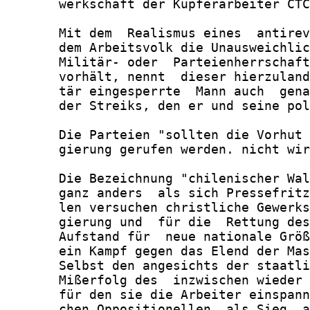
       werkschaft der Kupferarbeiter CTC
       Mit dem  Realismus eines  antirev
       dem Arbeitsvolk die Unausweichlic
       Militär- oder  Parteienherrschaft
       vorhält, nennt  dieser hierzuland
       tär eingesperrte  Mann auch  gena
       der Streiks, den er und seine pol
       Die Parteien "sollten die Vorhut 
       gierung gerufen werden. nicht wir
       Die Bezeichnung "chilenischer Wal
       ganz anders  als sich Pressefritz
       len versuchen christliche Gewerks
       gierung und  für die  Rettung des
       Aufstand für  neue nationale Größ
       ein Kampf gegen das Elend der Mas
       Selbst den angesichts der staatli
       Mißerfolg des  inzwischen wieder 
       für den sie die Arbeiter einspann
       chen Oppositionellen  als Sieg  a