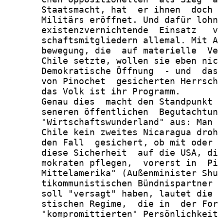
       Staatsmacht, hat  er ihnen  doch 
       Militärs eröffnet. Und dafür lohn
       existenzvernichtende  Einsatz   v
       schaftsmitgliedern allemal. Mit A
       bewegung, die  auf materielle  Ve
       Chile setzte, wollen sie eben nic
       Demokratische Öffnung  - und  das
       von Pinochet  gesicherten Herrsch
       das Volk ist ihr Programm.

       Genau dies  macht den Standpunkt 
       seneren öffentlichen  Begutachtun
       "Wirtschaftswunderland" aus: Man 
       Chile kein zweites Nicaragua droh
       den Fall  gesichert, ob mit oder 
       diese Sicherheit  auf die USA, di
       mokraten pflegen,  vorerst in  Pi
       Mittelamerika" (Außenminister Shu
       tikommunistischen Bündnispartner 
       soll "versagt" haben, lautet die 
       stischen Regime,  die in  der For
       "kompromittierten" Persönlichkeit