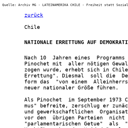
Quelle: Archiv MG - LATEINAMERIKA CHILE - Freiheit statt Sozia
zurück
       Chile

       NATIONALE ERRETTUNG AUF DEMOKRATI
       Nach 10  Jahren eines  Programms 
       Pinochet mit  aller nötigen Gewal
       zogen wurde, erhebt sich in Chile
       Errettung". Diesmal  soll die  De
       form das  "von einem  Alleinherrs
       neuer nationaler Größe führen.

       Als Pinochet  im September 1973 C
       mus" befreite, zerschlug er zunäc
       und gewerkschaftlichen  Organisat
       vor den  übrigen Parteien  nicht 
       "parlamentarischen Getue"  als  "