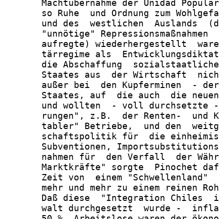
       Machtübernahme der Unidad Popular
       so Ruhe  und Ordnung zum Wohlgefa
       und des  westlichen  Auslands  (d
       "unnötige" Repressionsmaßnahmen  
       aufregte) wiederhergestellt  ware
       tärregime als  Entwicklungsdiktat
       die Abschaffung  sozialstaatliche
       Staates aus  der Wirtschaft  nich
       außer bei  den Kupferminen  - der
       Staates, auf  die auch  die neuen
       und wollten  - voll durchsetzte -
       rungen", z.B.  der Renten-  und K
       tabler" Betriebe,  und den  weitg
       schaftspolitik für  die einheimis
       Subventionen, Importsubstitutions
       nahmen für  den Verfall  der Währ
       Marktkräfte" sorgte  Pinochet daf
       Zeit von  einem "Schwellenland"  
       mehr und mehr zu einem reinen Roh
       Daß diese  "Integration Chiles  i
       walt durchgesetzt  wurde -  infla
       50 %  Arbeitslose waren der ökono