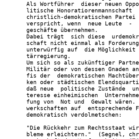
       Als Wortführer  dieser neuen Oppo
       litische Honoratiorenmannschaft  
       christlich-demokratischen Partei 
       verspricht, wenn  neue Leute  -  
       geschäfte übernehmen.

       Dabei trägt  sich diese  urdemokr
       schaft nicht einmal als Forderung
       unterwürfig auf  die Möglichkeit 
       tärregierung.

       Um sich so als zukünftiger Partne
       Militär oder von dessen Gnaden an
       fis der  demokratischen Machtüber
       ken oder städtischen Elendsquarti
       daß neue  politische Zustände  un
       teresse einheimischen  Unternehme
       fung von  Not und  Gewalt wären. 
       werkschaften auf  entsprechende F
       demokratisch verdolmetschen:

       "Die Rückkehr zum Rechtsstaat wir
       bleme erleichtern."  (Segnel, chr