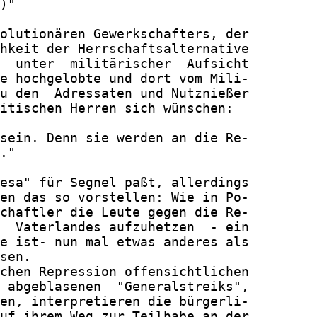
)"

olutionären Gewerkschafters, der

hkeit der Herrschaftsalternative

  unter  militärischer  Aufsicht

e hochgelobte und dort vom Mili-

u den  Adressaten und Nutznießer

itischen Herren sich wünschen:

sein. Denn sie werden an die Re-

."

esa" für Segnel paßt, allerdings

en das so vorstellen: Wie in Po-

chaftler die Leute gegen die Re-

  Vaterlandes aufzuhetzen  - ein

e ist- nun mal etwas anderes als

sen.

chen Repression offensichtlichen

 abgeblasenen  "Generalstreiks",

en, interpretieren die bürgerli-

uf ihrem Weg zur Teilhabe an der
