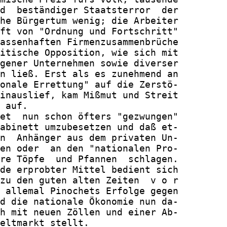
d  beständiger Staatsterror  der

he Bürgertum wenig; die Arbeiter

ft von "Ordnung und Fortschritt"

assenhaften Firmenzusammenbrüche

itische Opposition, wie sich mit

gener Unternehmen sowie diverser

n ließ. Erst als es zunehmend an

onale Errettung" auf die Zerstö-

inauslief, kam Mißmut und Streit

 auf.

et  nun schon öfters "gezwungen"

abinett umzubesetzen und daß et-

n  Anhänger aus dem privaten Un-

en oder  an den "nationalen Pro-

re Töpfe  und Pfannen  schlagen.

de erprobter Mittel bedient sich

zu den guten alten Zeiten  v o r

 allemal Pinochets Erfolge gegen

d die nationale Ökonomie nun da-

h mit neuen Zöllen und einer Ab-

eltmarkt stellt.
