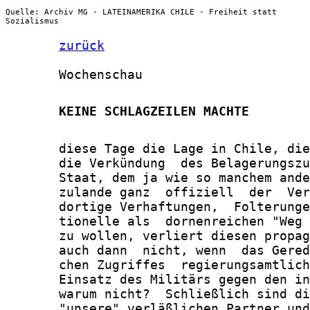
Quelle: Archiv MG - LATEINAMERIKA CHILE - Freiheit statt
Sozialismus
zurück
       Wochenschau

       KEINE SCHLAGZEILEN MACHTE
       diese Tage die Lage in Chile, die
       die Verkündung  des Belagerungszu
       Staat, dem ja wie so manchem ande
       zulande ganz  offiziell  der  Ver
       dortige Verhaftungen,  Folterunge
       tionelle als  dornenreichen "Weg 
       zu wollen, verliert diesen propag
       auch dann  nicht, wenn  das Gered
       chen Zugriffes  regierungsamtlich
       Einsatz des Militärs gegen den in
       warum nicht?  Schließlich sind di
       "unsere" verläßlichen Partner und