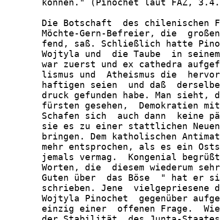
       können." (Pinochet laut FAZ, 3.4.
       Die Botschaft  des chilenischen F
       Möchte-Gern-Befreier, die  großen
       fend, saß. Schließlich hatte Pino
       Wojtyla und  die Taube  in seinem
       war zuerst und ex cathedra aufgef
       lismus und  Atheismus die  hervor
       haftigen seien  und daß  derselbe
       druck gefunden habe. Man sieht, d
       fürsten gesehen,  Demokratien mit
       Schafen sich  auch dann  keine pä
       sie es zu einer stattlichen Neuen
       bringen. Dem katholischen Antimat
       mehr entsprochen, als es ein Osts
       jemals vermag.  Kongenial begrüßt
       Worten, die  diesem wiederum sehr
       Guten über  das Böse  " hat er si
       schrieben. Jene  vielgepriesene d
       Wojtyla Pinochet  gegenüber aufge
       einzig einer  offenen Frage.  Wie
       der Stabilität  des Junta-Staates