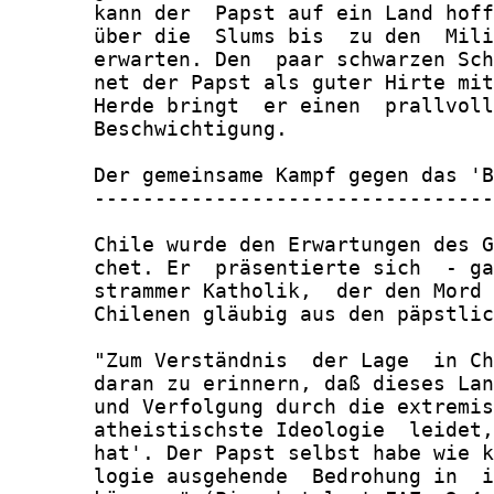
       kann der  Papst auf ein Land hoff
       über die  Slums bis  zu den  Mili
       erwarten. Den  paar schwarzen Sch
       net der Papst als guter Hirte mit
       Herde bringt  er einen  prallvoll
       Beschwichtigung.

       Der gemeinsame Kampf gegen das 'B
       ---------------------------------
       Chile wurde den Erwartungen des G
       chet. Er  präsentierte sich  - ga
       strammer Katholik,  der den Mord 
       Chilenen gläubig aus den päpstlic
       "Zum Verständnis  der Lage  in Ch
       daran zu erinnern, daß dieses Lan
       und Verfolgung durch die extremis
       atheistischste Ideologie  leidet,
       hat'. Der Papst selbst habe wie k
       logie ausgehende  Bedrohung in  i