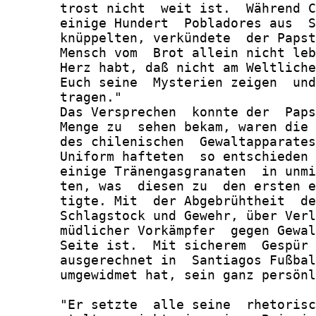
       trost nicht  weit ist.  Während C
       einige Hundert  Pobladores aus  S
       knüppelten, verkündete  der Papst
       Mensch vom  Brot allein nicht leb
       Herz habt, daß nicht am Weltliche
       Euch seine  Mysterien zeigen  und
       tragen."

       Das Versprechen  konnte der  Paps
       Menge zu  sehen bekam, waren die 
       des chilenischen  Gewaltapparates
       Uniform hafteten  so entschieden 
       einige Tränengasgranaten  in unmi
       ten, was  diesen zu  den ersten e
       tigte. Mit  der Abgebrühtheit  de
       Schlagstock und Gewehr, über Verl
       müdlicher Vorkämpfer  gegen Gewal
       Seite ist.  Mit sicherem  Gespür 
       ausgerechnet in  Santiagos Fußbal
       umgewidmet hat, sein ganz persönl
       "Er setzte  alle seine  rhetorisc