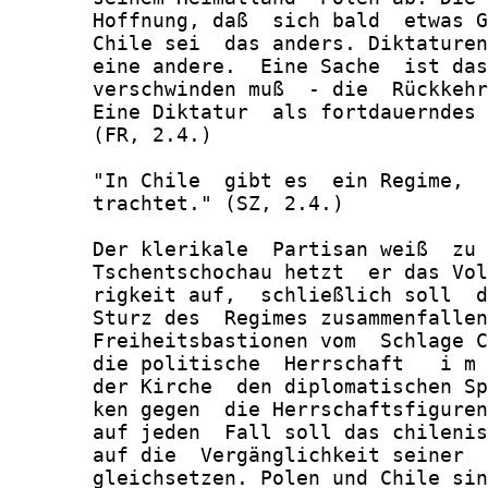
       Hoffnung, daß  sich bald  etwas G
       Chile sei  das anders. Diktaturen
       eine andere.  Eine Sache  ist das
       verschwinden muß  - die  Rückkehr
       Eine Diktatur  als fortdauerndes 
       (FR, 2.4.)

       "In Chile  gibt es  ein Regime,  
       trachtet." (SZ, 2.4.)

       Der klerikale  Partisan weiß  zu 
       Tschentschochau hetzt  er das Vol
       rigkeit auf,  schließlich soll  d
       Sturz des  Regimes zusammenfallen
       Freiheitsbastionen vom  Schlage C
       die politische  Herrschaft   i m 
       der Kirche  den diplomatischen Sp
       ken gegen  die Herrschaftsfiguren
       auf jeden  Fall soll das chilenis
       auf die  Vergänglichkeit seiner  
       gleichsetzen. Polen und Chile sin