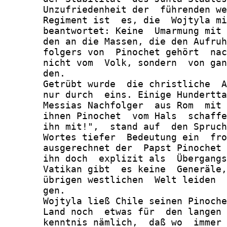
       Unzufriedenheit der  führenden we
       Regiment ist  es, die  Wojtyla mi
       beantwortet: Keine  Umarmung mit 
       den an die Massen, die den Aufruh
       folgers von  Pinochet gehört  nac
       nicht vom  Volk, sondern  von gan
       den.

       Getrübt wurde  die christliche  A
       nur durch  eins. Einige Hundertta
       Messias Nachfolger  aus Rom  mit 
       ihnen Pinochet  vom Hals  schaffe
       ihn mit!",  stand auf  den Spruch
       Wortes tiefer  Bedeutung ein  fro
       ausgerechnet der  Papst Pinochet 
       ihn doch  explizit als  Übergangs
       Vatikan gibt  es keine  Generäle,
       übrigen westlichen  Welt leiden  
       gen.

       Wojtyla ließ Chile seinen Pinoche
       Land noch  etwas für  den langen 
       kenntnis nämlich,  daß wo  immer 