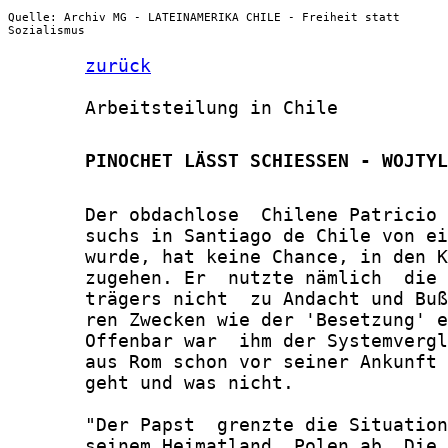
Quelle: Archiv MG - LATEINAMERIKA CHILE - Freiheit statt
Sozialismus
zurück
       Arbeitsteilung in Chile

       PINOCHET LÄSST SCHIESSEN - WOJTYL
       Der obdachlose  Chilene Patricio 
       suchs in Santiago de Chile von ei
       wurde, hat keine Chance, in den K
       zugehen. Er  nutzte nämlich  die 
       trägers nicht  zu Andacht und Buß
       ren Zwecken wie der 'Besetzung' e
       Offenbar war  ihm der Systemvergl
       aus Rom schon vor seiner Ankunft 
       geht und was nicht.

       "Der Papst  grenzte die Situation
       seinem Heimatland  Polen ab. Die 