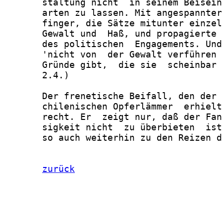
       staltung nicht  in seinem Beisein
       arten zu lassen. Mit angespannter
       finger, die Sätze mitunter einzel
       Gewalt und  Haß, und propagierte 
       des politischen  Engagements. Und
       'nicht von  der Gewalt verführen 
       Gründe gibt,  die sie  scheinbar 
       2.4.)

       Der frenetische Beifall, den der 
       chilenischen Opferlämmer  erhielt
       recht. Er  zeigt nur, daß der Fan
       sigkeit nicht  zu überbieten  ist
       so auch weiterhin zu den Reizen d
zurück