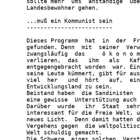
       sollte mehr  ums  anständige  Übe
       Landesbewohner gehen.

       ...muß ein Kommunist sein

       -------------------------

       Dieses Programm  hat  in  der  Fr
       gefunden. Denn  mit  seiner  Verw
       zwangsläufig  das     ö k o n o m
       verlieren,  das   ihm   als   Kaf
       entgegengebracht worden  war. Ein
       seine Leute kümmert, gibt für aus
       viel  her   und  hört   auf,  ein
       Entwicklungsland zu sein.

       Beistand haben  die Sandinisten  
       eine gewisse  Unterstützung auch 
       Darüber  wurde   ihr  Staat  sehr
       interessant für die Freie Welt, u
       neues Licht.  Denn damit hatten d
       Vergehens gegen  die weltpolitisc
       Welt schuldig gemacht.

       Die Schwere  eines solchen  Verst