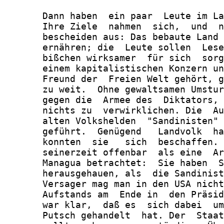
       Dann haben  ein paar  Leute im La
       Ihre Ziele  nahmen  sich,  und  n
       bescheiden aus: Das bebaute Land 
       ernähren; die  Leute sollen  Lese
       bißchen wirksamer  für sich  sorg
       einem kapitalistischen Konzern un
       Freund der  Freien Welt gehört, g
       zu weit.  Ohne gewaltsamen Umstur
       gegen die  Armee des  Diktators, 
       nichts zu  verwirklichen. Die  Au
       alten Volkshelden  "Sandinisten" 
       geführt.  Genügend   Landvolk  ha
       konnten  sie   sich  beschaffen. 
       seinerzeit offenbar  als eine  Ar
       Managua betrachtet:  Sie haben  S
       herausgehauen, als  die Sandinist
       Versager mag man in den USA nicht
       Aufstands am  Ende in  den Präsid
       war klar,  daß es  sich dabei  um
       Putsch gehandelt  hat. Der  Staat