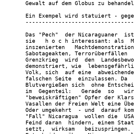
       Gewalt auf dem Globus zu behandel
       Ein Exempel wird statuiert - gege
       ---------------------------------
       Das "Pech"  der Nicaraguaner  ist
       sie   h o c h interessant: als  M
       inszenierten   Machtdemonstration
       Sabotageakten, Terrorüberfällen  
       Grenzkrieg  wird  den  Landesbewo
       demonstriert, wie  lebensgefährli
       Volk, sich  auf eine  abweichende
       falschen Seite  einzulassen. Da  
       Blutvergießen sich  ohne Entschei
       im  Gegenteil:   Gerade  so   wir
       "beweiskräftigen" Opfer der Klars
       Vasallen der Freien Welt eine Übe
       Oder umgekehrt  - und  darauf kom
       "Fall" Nicaragua  wollen die  USA
       Feind daran  hindern, einem Staat
       setzt,  wirksam   beizuspringen. 