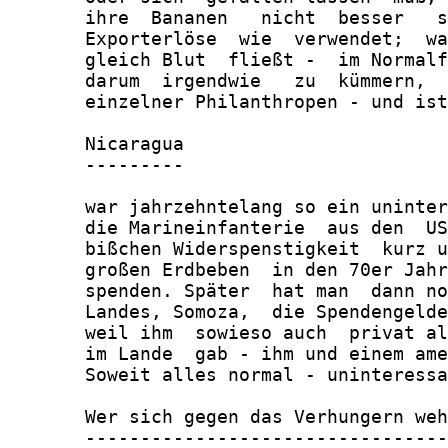
       ihre  Bananen   nicht  besser   s
       Exporterlöse  wie  verwendet;  wa
       gleich Blut  fließt -  im Normalf
       darum  irgendwie   zu  kümmern,  
       einzelner Philanthropen - und ist
       Nicaragua

       ---------

       war jahrzehntelang so ein uninter
       die Marineinfanterie  aus den  US
       bißchen Widerspenstigkeit  kurz u
       großen Erdbeben  in den 70er Jahr
       spenden. Später  hat man  dann no
       Landes, Somoza,  die Spendengelde
       weil ihm  sowieso auch  privat al
       im Lande  gab - ihm und einem ame
       Soweit alles normal - uninteressa
       Wer sich gegen das Verhungern weh
       ---------------------------------