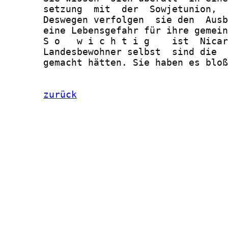
       setzung  mit  der  Sowjetunion,  
       Deswegen verfolgen  sie den  Ausb
       eine Lebensgefahr für ihre gemein
       S o   w i c h t i g    ist  Nicar
       Landesbewohner selbst  sind die  
       gemacht hätten. Sie haben es bloß
zurück