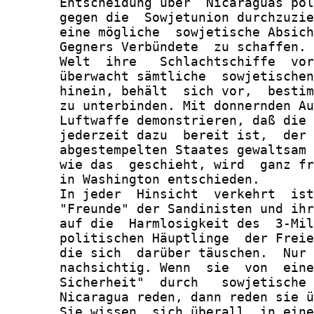
       Entscheidung über  Nicaraguas pol
       gegen die  Sowjetunion durchzuzie
       eine mögliche  sowjetische Absich
       Gegners Verbündete  zu schaffen. 
       Welt  ihre   Schlachtschiffe  vor
       überwacht sämtliche  sowjetischen
       hinein, behält  sich vor,  bestim
       zu unterbinden. Mit donnernden Au
       Luftwaffe demonstrieren, daß die 
       jederzeit dazu  bereit ist,  der 
       abgestempelten Staates gewaltsam 
       wie das  geschieht, wird  ganz fr
       in Washington entschieden.

       In jeder  Hinsicht  verkehrt  ist
       "Freunde" der Sandinisten und ihr
       auf die  Harmlosigkeit des  3-Mil
       politischen Häuptlinge  der Freie
       die sich  darüber täuschen.  Nur 
       nachsichtig. Wenn  sie  von  eine
       Sicherheit"  durch   sowjetische 
       Nicaragua reden, dann reden sie ü
       Sie wissen  sich überall  in eine