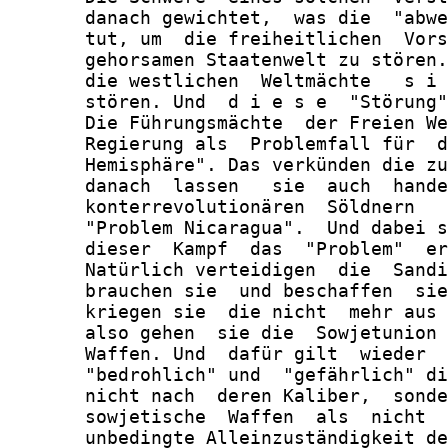
       danach gewichtet,  was die  "abwe
       tut, um  die freiheitlichen  Vors
       gehorsamen Staatenwelt zu stören.
       die westlichen  Weltmächte   s i 
       stören. Und  d i e s e  "Störung"
       Die Führungsmächte  der Freien We
       Regierung als  Problemfall für  d
       Hemisphäre". Das verkünden die zu
       danach  lassen   sie  auch  hande
       konterrevolutionären  Söldnern   
       "Problem Nicaragua".  Und dabei s
       dieser  Kampf  das  "Problem"  er
       Natürlich verteidigen  die  Sandi
       brauchen sie  und beschaffen  sie
       kriegen sie  die nicht  mehr aus 
       also gehen  sie die  Sowjetunion 
       Waffen. Und  dafür gilt  wieder  
       "bedrohlich" und  "gefährlich" di
       nicht nach  deren Kaliber,  sonde
       sowjetische  Waffen  als  nicht  
       unbedingte Alleinzuständigkeit de