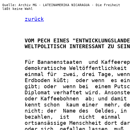
Quelle: Archiv MG - LATEINAMERIKA NICARAGUA - Die Freiheit
läßt keine Wahl
zurück
       VOM PECH EINES "ENTWICKLUNGSLANDE
       WELTPOLITISCH INTERESSANT ZU SEIN
       Für Bananenstaaten  und Kaffeerep
       demokratische Weltöffentlichkeit 
       einmal für  zwei, drei Tage, wenn
       Erdboden küßt;  oder wenn  es ein
       gibt; oder  wenn bei  einem Putsc
       Diplomat verhaftet wird. Ansonste
       oder Kaffeebohnen  ab; und damit 
       kennt schon  kaum einer  mehr, de
       nicht; der  Name des  Geldes, in 
       bezahlen,  ist   nicht  einmal   
       ortsansässige Menschheit dort dar
       oder sich  gefallen lassen  muß, 