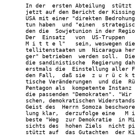
       In der  ersten Abteilung  stützt 
       jetzt auf den Bericht der Kissing
       USA mit einer "direkten Bedrohung
       tun haben  und "einen  strategisc
       den die  Sowjetunion in der Regio
       Der  Einsatz   von  US-Truppen   
       M i t t e l"   sein, weswegen die
       tellitenstaaten um  Nicaragua her
       ger" betrieben  werden soll.  Die
       die sandinistische  Regierung dah
       erstmals die  Einstellung aller F
       den Fall,  daß sie  z u r ü c k t
       tische Veränderungen  und die  Rü
       Pentagon als  kompetente Instanz 
       die passenden "Demokraten". "Wir 
       schen, demokratischen Widerstands
       Geist des  Herrn Somoza beschwore
       lung klar,  derzufolge eine   M i
       beste "Weg  zur Demokratie  in Mi
       sichts des  hohen Ziels  nicht pi
       stützt auf  das Gutachten  der Ki