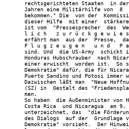
       rechtsgerichteten Staaten  in der
       Jahren eine Militärhilfe von  8  
       bekommen." Die  von der  Kommissi
       dieser Hilfe  mit einer  stärkere
       ist vom  "Pressesprecher  des  We
       l i c h   z u r ü c k g e w i e s
       erfährt man  aus der  Presse,  da
       F l u g z e u g e n   u n d   P a
       sind. Und  die US-Army  schickt i
       Honduras Hubschrauber  nach Nicar
       einer erwischt  worden ist.  So s
       Demokratie" dafür, die für Nicara
       Puerto Sandino und Potosi immer w
       Dazwischen läßt man  "Neue Hoffnu
       (SZ) in  Gestalt des "Friedenspla
       men.

       So haben  die Außenminister von H
       Costa Rica  und Nicaragua  am 9. 
       unterzeichnet, das  "die Förderun
       des Dialogs  auf der  Grundlage v
       Demokratie" vorsieht.  Der Hinwei