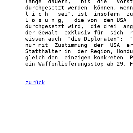
       lange  dauern,   bis  die   Vorst
       durchgesetzt werden  können, wenn
       l i c h   sei", ist  insofern  zu
       L ö s u n g,   die von  den USA  
       durchgesetzt wird,  die drei  ang
       der Gewalt  exklusiv für  sich  r
       wissen auch  "die Diplomaten":  "
       nur mit  Zustimmung  der  USA  er
       Statthalter in  der Region, Hondu
       gleich den  einzigen konkreten  P
       ein Waffenlieferungsstop ab 29. F
zurück