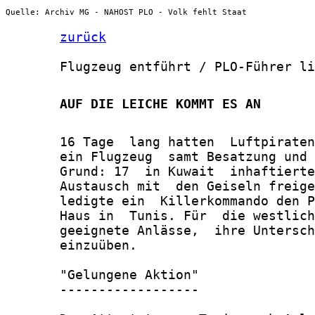
Quelle: Archiv MG - NAHOST PLO - Volk fehlt Staat
zurück
       Flugzeug entführt / PLO-Führer li
       AUF DIE LEICHE KOMMT ES AN
       16 Tage  lang hatten  Luftpiraten
       ein Flugzeug  samt Besatzung und 
       Grund: 17  in Kuwait  inhaftierte
       Austausch mit  den Geiseln freige
       ledigte ein  Killerkommando den P
       Haus in  Tunis. Für  die westlich
       geeignete Anlässe,  ihre Untersch
       einzuüben.

       "Gelungene Aktion"

       ------------------
