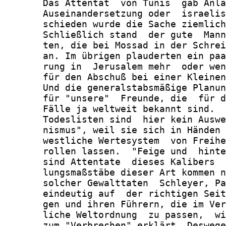
       Das Attentat  von Tunis  gab Anla
       Auseinandersetzung oder  israelis
       schieden wurde die Sache ziemlich
       Schließlich stand  der gute  Mann
       ten, die bei Mossad in der Schrei
       an. Im übrigen plauderten ein paa
       rung in  Jerusalem mehr  oder wen
       für den Abschuß bei einer Kleinen
       Und die generalstabsmäßige Planun
       für "unsere"  Freunde, die  für d
       Fälle ja weltweit bekannt sind.

       Todeslisten sind  hier kein Auswe
       nismus", weil sie sich in Händen 
       westliche Wertesystem  von Freihe
       rollen lassen.  "Feige und  hinte
       sind Attentate  dieses Kalibers  
       lungsmaßstäbe dieser Art kommen n
       solcher Gewalttaten  Schleyer, Pa
       eindeutig auf  der richtigen Seit
       gen und ihren Führern, die im Ver
       liche Weltordnung  zu passen,  wi
       zum "Verbrechen" erklärt. Deswege