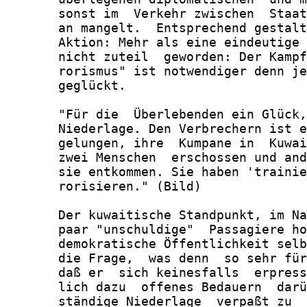
       sonst im  Verkehr zwischen  Staat
       an mangelt.  Entsprechend gestalt
       Aktion: Mehr als eine eindeutige 
       nicht zuteil  geworden: Der Kampf
       rorismus" ist notwendiger denn je
       geglückt.

       "Für die  Überlebenden ein Glück,
       Niederlage. Den Verbrechern ist e
       gelungen, ihre  Kumpane in  Kuwai
       zwei Menschen  erschossen und and
       sie entkommen. Sie haben 'trainie
       rorisieren." (Bild)

       Der kuwaitische Standpunkt, im Na
       paar "unschuldige"  Passagiere ho
       demokratische Öffentlichkeit selb
       die Frage,  was denn  so sehr für
       daß er  sich keinesfalls  erpress
       lich dazu  offenes Bedauern  darü
       ständige Niederlage  verpaßt zu  