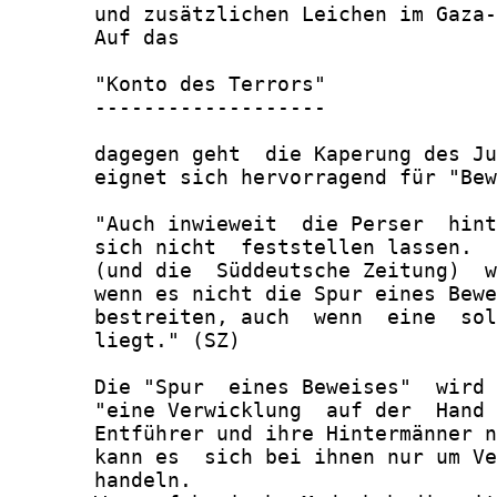
       und zusätzlichen Leichen im Gaza-
       Auf das

       "Konto des Terrors"

       -------------------

       dagegen geht  die Kaperung des Ju
       eignet sich hervorragend für "Bew
       "Auch inwieweit  die Perser  hint
       sich nicht  feststellen lassen.  
       (und die  Süddeutsche Zeitung)  w
       wenn es nicht die Spur eines Bewe
       bestreiten, auch  wenn  eine  sol
       liegt." (SZ)

       Die "Spur  eines Beweises"  wird 
       "eine Verwicklung  auf der  Hand 
       Entführer und ihre Hintermänner n
       kann es  sich bei ihnen nur um Ve
       handeln.
