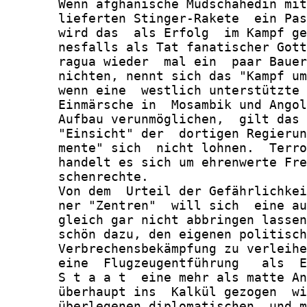
       Wenn afghanische Mudschahedin mit
       lieferten Stinger-Rakete  ein Pas
       wird das  als Erfolg  im Kampf ge
       nesfalls als Tat fanatischer Gott
       ragua wieder  mal ein  paar Bauer
       nichten, nennt sich das "Kampf um
       wenn eine  westlich unterstützte 
       Einmärsche in  Mosambik und Angol
       Aufbau verunmöglichen,  gilt das 
       "Einsicht" der  dortigen Regierun
       mente" sich  nicht lohnen.  Terro
       handelt es sich um ehrenwerte Fre
       schenrechte.

       Von dem  Urteil der Gefährlichkei
       ner "Zentren"  will sich  eine au
       gleich gar nicht abbringen lassen
       schön dazu, den eigenen politisch
       Verbrechensbekämpfung zu verleihe
       eine  Flugzeugentführung   als  E
       S t a a t  eine mehr als matte An
       überhaupt ins  Kalkül gezogen  wi
       überlegenen diplomatischen  und m