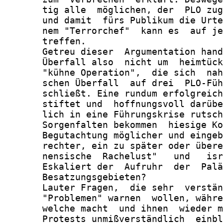
       tig alle  möglichen, der  PLO zug
       und damit  fürs Publikum die Urte
       nem "Terrorchef"  kann es  auf je
       treffen.

       Getreu dieser  Argumentation hand
       Überfall also  nicht um  heimtück
       "kühne Operation",  die sich  nah
       schen Überfall  auf drei  PLO-Füh
       schließt. Eine rundum erfolgreich
       stiftet und  hoffnungsvoll darübe
       lich in eine Führungskrise rutsch
       Sorgenfalten bekommen  hiesige Ko
       Begutachtung möglicher und eingeb
       rechter, ein zu später oder übere
       nensische  Rachelust"   und   isr
       Eskaliert der  Aufruhr  der  Palä
       Besatzungsgebieten?

       Lauter Fragen,  die sehr  verstän
       "Problemen" warnen  wollen, währe
       welche macht  und ihnen  wieder m
       Protests unmißverständlich  einbl