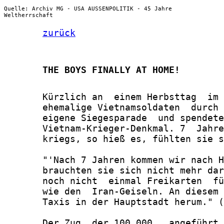
Quelle: Archiv MG - USA AUSSENPOLITIK - 45 Jahre
Weltherrschaft
zurück
       THE BOYS FINALLY AT HOME!
       Kürzlich an  einem Herbsttag  im 
       ehemalige Vietnamsoldaten  durch 
       eigene Siegesparade  und spendete
       Vietnam-Krieger-Denkmal. 7  Jahre
       kriegs, so hieß es, fühlten sie s
       "'Nach 7 Jahren kommen wir nach H
       brauchten sie sich nicht mehr dar
       noch nicht  einmal Freikarten  fü
       wie den  Iran-Geiseln. An diesem 
       Taxis in der Hauptstadt herum." (
       Der Zug  der 100.000,  angeführt 