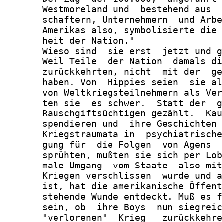
       Westmoreland und  bestehend aus  
       schaftern, Unternehmern  und Arbe
       Amerikas also, symbolisierte die 
       heit der Nation."

       Wieso sind  sie erst  jetzt und g
       Weil Teile  der Nation  damals di
       zurückkehrten, nicht  mit der  ge
       haben. Von  Hippies seien  sie al
       von Weltkriegsteilnehmern als Ver
       ten sie  es schwer.  Statt der  g
       Rauschgiftsüchtigen gezählt.  Kau
       spendieren und  ihre Geschichten 
       Kriegstraumata in  psychiatrische
       gung für  die Folgen  von Agens  
       sprühten, mußten sie sich per Lob
       male Umgang  vom Staate  also mit
       Kriegen verschlissen  wurde und a
       ist, hat die amerikanische Öffent
       stehende Wunde entdeckt. Muß es f
       sein, ob  ihre Boys  nun siegreic
       "verlorenen"  Krieg   zurückkehre