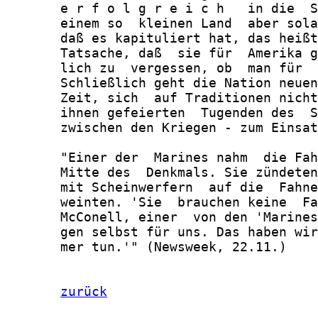
       e r f o l g r e i c h   in die  S
       einem so  kleinen Land  aber sola
       daß es kapituliert hat, das heißt
       Tatsache, daß  sie für  Amerika g
       lich zu  vergessen, ob  man für  
       Schließlich geht die Nation neuen
       Zeit, sich  auf Traditionen nicht
       ihnen gefeierten  Tugenden des  S
       zwischen den Kriegen - zum Einsat
       "Einer der  Marines nahm  die Fah
       Mitte des  Denkmals. Sie zündeten
       mit Scheinwerfern  auf die  Fahne
       weinten. 'Sie  brauchen keine  Fa
       McConell, einer  von den 'Marines
       gen selbst für uns. Das haben wir
       mer tun.'" (Newsweek, 22.11.)

zurück