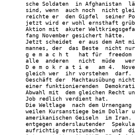
       sche Soldaten  in Afghanistan  lä
       sind, wenn  auch noch  nicht glei
       reichte er  den Gipfel  seiner Po
       jetzt wird er wohl ernsthaft grüb
       Aktion mit  akuter Weltkriegsgefa
       fang November gesichert hätte.

       Jetzt scheidet  er aus dem Amt mi
       mannes, der  das Beste  nicht nur
       g e m a c h t   hat für  freedom 
       alle  anderen   nicht  müde   wer
       D e m o k r a t i e   am 4.  Nove
       gleich wer  ihr vorstehen  darf. 
       Geschäft der  Machtausübung nicht
       einer funktionierenden  Demokrati
       Abwahl mit  dem gleichen Recht un
       Job redlich verdient hat.

       Die Weltlage  nach dem Urnengang 
       weilen Kursanstiege beim Dollar u
       amerikanischen Geiseln  im Iran. 
       entgegen anderslautender  Spekula
       aufrichtig ernstzumachen  und  di