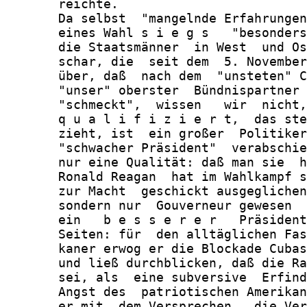
       reichte.

       Da selbst  "mangelnde Erfahrungen
       eines Wahl s i e g s   "besonders
       die Staatsmänner  in West  und Os
       schar, die  seit dem  5. November
       über, daß  nach dem  "unsteten" C
       "unser" oberster  Bündnispartner 
       "schmeckt",  wissen   wir  nicht,
       q u a l i f i z i e r t,  das ste
       zieht, ist  ein großer  Politiker
       "schwacher Präsident"  verabschie
       nur eine Qualität: daß man sie  h
       Ronald Reagan  hat im Wahlkampf s
       zur Macht  geschickt ausgeglichen
       sondern nur  Gouverneur gewesen  
       ein   b e s s e r e r   Präsident
       Seiten: für  den alltäglichen Fas
       kaner erwog er die Blockade Cubas
       und ließ durchblicken, daß die Ra
       sei, als  eine subversive  Erfind
       Angst des  patriotischen Amerikan
       er mit  dem Versprechen,  die Ver