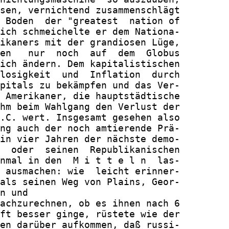
sen, vernichtend zusammenschlägt

 Boden  der "greatest  nation of

ich schmeichelte er dem Nationa-

ikaners mit der grandiosen Lüge,

en   nur  noch  auf  dem  Globus

ich ändern. Dem kapitalistischen

losigkeit  und  Inflation  durch

pitals zu bekämpfen und das Ver-

 Amerikaner, die hauptstädtische

hm beim Wahlgang den Verlust der

.C. wert. Insgesamt gesehen also

ng auch der noch amtierende Prä-

in vier Jahren der nächste demo-

  oder  seinen  Republikanischen

nmal in den  M i t t e l n  las-

 ausmachen: wie  leicht erinner-

als seinen Weg von Plains, Geor-

n und

achzurechnen, ob es ihnen nach 6

ft besser ginge, rüstete wie der

en darüber aufkommen, daß russi-
