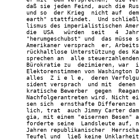
       daß sie jeden Feind, auch die Rus
       und so  der Krieg  nicht auf  dem
       earth" stattfindet.  Und schließl
       lismus des imperialistischen Amer
       die  USA   würden  seit   4  Jahr
       "herumgeschubst" und  das müsse s
       Amerikaner versprach  er, Arbeits
       rückhaltlose Unterstützung des Ka
       sprechen an  alle steuerzahlenden
       Bürokratie zu  dezimieren, war  i
       Elektorenstimmen von Washington D
       alles  Z i e l e,  deren Verfolgu
       sident versprach  und mit  denen 
       kratische Bewerber  gegen  Reagan
       Nachfolgerantreten wird. Nicht ei
       sen sich  ernsthafte Differenzen 
       lich, trat  auch Jimmy Carter dam
       gia, mit einem "eisernen Besen" a
       forderte seine  Landsleute auf, n
       Jahren republikanischer  Herrscha
       Teufel und  ließ keine Unklarheit