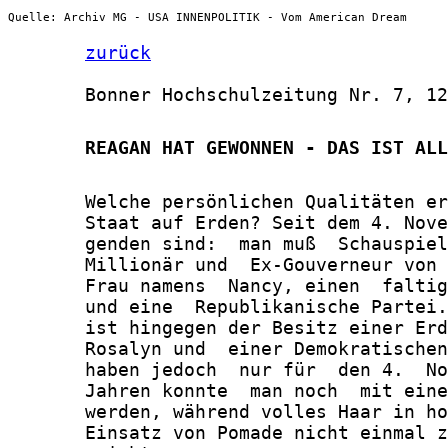
Quelle: Archiv MG - USA INNENPOLITIK - Vom American Dream
zurück
       Bonner Hochschulzeitung Nr. 7, 12
       REAGAN HAT GEWONNEN - DAS IST ALL
       Welche persönlichen Qualitäten er
       Staat auf Erden? Seit dem 4. Nove
       genden sind:  man muß  Schauspiel
       Millionär und  Ex-Gouverneur von 
       Frau namens  Nancy, einen  faltig
       und eine  Republikanische Partei.
       ist hingegen der Besitz einer Erd
       Rosalyn und  einer Demokratischen
       haben jedoch  nur für  den 4.  No
       Jahren konnte  man noch  mit eine
       werden, während volles Haar in ho
       Einsatz von Pomade nicht einmal z