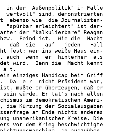
  in der  Außenpolitik" im Falle

  wertvoll" sind, demonstrierten

t  ebenso wie  die Journalisten-

  "spürbar erleichtert" ist dar-

arter der "kalkulierbare" Reagan

bzw.  Feind ist.  Wie die  Macht

   daß  sie   auf   jeden   Fall

ht fest: wer ins weiße Haus ein-

, auch  wenn  er  hinterher  als

det wird.  Denn die  Macht kennt

 a t.

ein einziges Handicap beim Griff

.  Da  e r  nicht Präsident war,

ist, mußte er überzeugen, daß er

 sein würde. Er tat's nach allen

chismus im demokratischen Ameri-

, die Kürzung der Sozialausgaben

ssenfrage am Ende nichts anderes

ung unamerikanischer Kreise. Die

ers vor dem Krieg beschwichtigte

nichtungsmaschine  so auszuüben,
