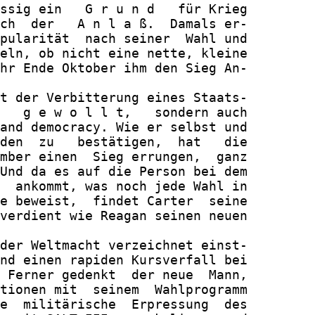
ssig ein   G r u n d   für Krieg

ch  der   A n l a ß.  Damals er-

pularität  nach seiner  Wahl und

eln, ob nicht eine nette, kleine

hr Ende Oktober ihm den Sieg An-

t der Verbitterung eines Staats-

   g e w o l l t,   sondern auch

and democracy. Wie er selbst und

den  zu   bestätigen,  hat   die

mber einen  Sieg errungen,  ganz

Und da es auf die Person bei dem

  ankommt, was noch jede Wahl in

e beweist,  findet Carter  seine

verdient wie Reagan seinen neuen

der Weltmacht verzeichnet einst-

nd einen rapiden Kursverfall bei

 Ferner gedenkt  der neue  Mann,

tionen mit  seinem  Wahlprogramm

e  militärische  Erpressung  des
