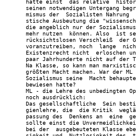
       hatte einst  das relative  histor
       seinen notwendigen Untergang begr
       mismus der  Sozialisten Nahrung  
       stische Ausbeutung die "wissensch
       die angeblich nur der Sozialismus
       mehr nutzen  können. Also  ist se
       rücksichtslosen Verschleiß  der G
       voranzutreiben, noch  lange  nich
       Existenzrecht nicht  erloschen un
       paar Jahrhunderte nicht auf der T
       Na Klasse, so kann man marxistisc
       größten Macht machen. War der ML 
       Sozialismus seine  Macht behaupte
       bewiesen hatte?

       ML - die Lehre des unbedingten Op
       noch ausdrücklich:

       Das gesellschaftliche  Sein besti
       gienlehre, die  die Kritik  weglä
       passung des  Denkens an  eine  ge
       sollte einst die Unvermeidlichkei
       bei der  ausgebeuteten Klasse ebe
       sigkeit und  Nutzlosigkeit des  t