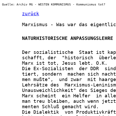
Quelle: Archiv MG - WESTEN KOMMUNISMUS - Kommunismus tot?
zurück
       Marxismus - Was war das eigentlic
       NATURHISTORISCHE ANPASSUNGSLEHRE 
       Der sozialistische  Staat ist kap
       schafft, der  "historisch  überle
       Marx ist tot, Jesus lebt. O.K.

       Die Ex-Sozialisten  der DDR  sind
       tiert, sondern  machen sich nacht
       men mußte",  und zwar  mit haarge
       Lehrsätze des  Marxismus-Leninism
       Unausweichlichkeit" des Sieges de
       Marx scheint  ein Helfer  in alle
       man treu bleiben, auch wenn jetzt
       menten Schluß gemacht wird.

       Die Dialektik  von Produktivkräft