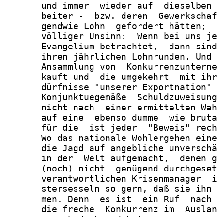
       und immer  wieder auf  dieselben 
       beiter -  bzw. deren  Gewerkschaf
       gendwie Lohn  gefordert hätten;  
       völliger Unsinn:  Wenn bei uns je
       Evangelium betrachtet,  dann sind
       ihren jährlichen Lohnrunden. Und 
       Ansammlung von  Konkurrenzunterne
       kauft und  die umgekehrt  mit ihr
       dürfnisse "unserer Exportnation" 
       Konjunktuegemäße  Schuldzuweisung
       nicht nach  einer ermittelten Wah
       auf eine  ebenso dumme  wie bruta
       für die  ist jeder  "Beweis" rech
       Wo das nationale Wohlergehen eine
       die Jagd auf angebliche unverschä
       in der  Welt aufgemacht,  denen g
       (noch) nicht  genügend durchgeset
       verantwortlichen Krisenmanager  i
       stersesseln so gern, daß sie ihn 
       men. Denn  es ist  ein Ruf  nach 
       die freche  Konkurrenz im  Auslan