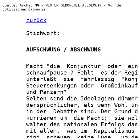
Quelle: Archiv MG - WESTEN OEKONOMIE ALLGEMEIN - Von der
politischen Ökonomie
zurück
       Stichwort:

       AUFSCHWUNG / ABSCHWUNG
       Macht "die  Konjunktur" oder  ein
       schnaufpause"? Fehlt  es der Regi
       unterläßt  sie  fahrlässig  "konj
       Steuersenkungen oder  Großeinkäuf
       und Panzern?

       Selten sind die Ideologien dümmer
       dersprüchlicher, als wenn Wohl un
       in der  Debatte sind. Der Grund d
       kurrieren um  die Macht;  sie wol
       walter des nationalen Erfolgs das
       mit allem,  was im  Kapitalismus 
       sind, scheuen  keine Lüge,  um de