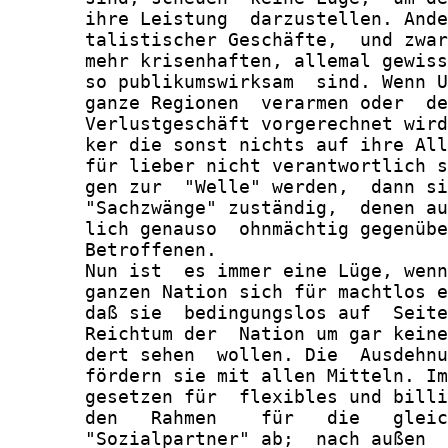
       ihre Leistung  darzustellen. Ande
       talistischer Geschäfte,  und zwar
       mehr krisenhaften, allemal gewiss
       so publikumswirksam  sind. Wenn U
       ganze Regionen  verarmen oder  de
       Verlustgeschäft vorgerechnet wird
       ker die sonst nichts auf ihre All
       für lieber nicht verantwortlich s
       gen zur  "Welle" werden,  dann si
       "Sachzwänge" zuständig,  denen au
       lich genauso  ohnmächtig gegenübe
       Betroffenen.

       Nun ist  es immer eine Lüge, wenn
       ganzen Nation sich für machtlos e
       daß sie  bedingungslos auf  Seite
       Reichtum der  Nation um gar keine
       dert sehen  wollen. Die  Ausdehnu
       fördern sie mit allen Mitteln. Im
       gesetzen für  flexibles und billi
       den   Rahmen    für   die   gleic
       "Sozialpartner" ab;  nach außen  