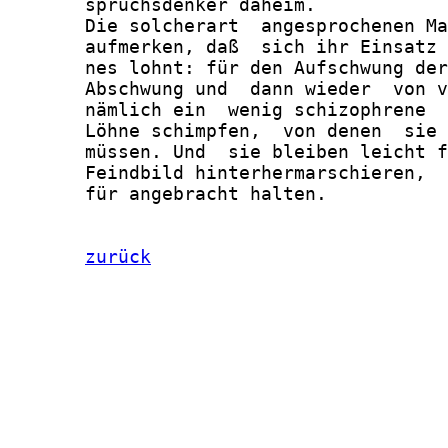
       spruchsdenker daheim.

       Die solcherart  angesprochenen Ma
       aufmerken, daß  sich ihr Einsatz 
       nes lohnt: für den Aufschwung der
       Abschwung und  dann wieder  von v
       nämlich ein  wenig schizophrene  
       Löhne schimpfen,  von denen  sie 
       müssen. Und  sie bleiben leicht f
       Feindbild hinterhermarschieren,  
       für angebracht halten.

zurück