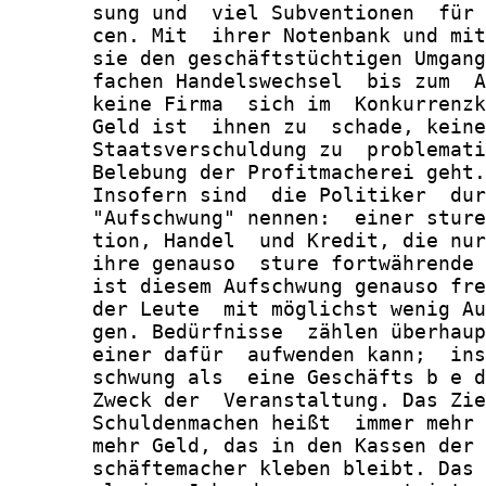
       sung und  viel Subventionen  für 
       cen. Mit  ihrer Notenbank und mit
       sie den geschäftstüchtigen Umgang
       fachen Handelswechsel  bis zum  A
       keine Firma  sich im  Konkurrenzk
       Geld ist  ihnen zu  schade, keine
       Staatsverschuldung zu  problemati
       Belebung der Profitmacherei geht.

       Insofern sind  die Politiker  dur
       "Aufschwung" nennen:  einer sture
       tion, Handel  und Kredit, die nur
       ihre genauso  sture fortwährende 
       ist diesem Aufschwung genauso fre
       der Leute  mit möglichst wenig Au
       gen. Bedürfnisse  zählen überhaup
       einer dafür  aufwenden kann;  ins
       schwung als  eine Geschäfts b e d
       Zweck der  Veranstaltung. Das Zie
       Schuldenmachen heißt  immer mehr 
       mehr Geld, das in den Kassen der 
       schäftemacher kleben bleibt. Das 