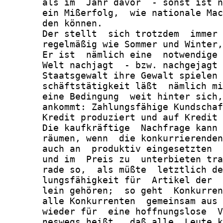
       als im  Jahr davor  - sonst ist n
       ein Mißerfolg,  wie nationale Mac
       den können.

       Der stellt  sich trotzdem  immer 
       regelmäßig wie Sommer und Winter,
       Er ist  nämlich eine  notwendige 
       Welt nachjagt  - bzw. nachgejagt 
       Staatsgewalt ihre Gewalt spielen 
       schäftstätigkeit läßt  nämlich mi
       eine Bedingung  weit hinter sich,
       ankommt: Zahlungsfähige Kundschaf
       Kredit produziert und auf Kredit 
       Die kaufkräftige  Nachfrage kann 
       räumen, wenn  die konkurrierenden
       auch an  produktiv eingesetzten  
       und im  Preis zu  unterbieten tra
       rade so,  als müßte  letztlich de
       lungsfähigkeit für  Artikel der  
       lein gehören;  so geht  Konkurren
       alle Konkurrenten  gemeinsam aus 
       wieder für  eine hoffnungslose  V
       neswegs heißt,  daß alle  Leute k