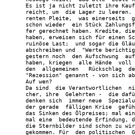
       Es ist ja nicht zuletzt ihre Kauf
       reicht, um  die Lager zu leeren. 
       renten Pleite,  was einerseits  g
       schon wieder  ein Stück Zahlungsf
       fer gerechnet haben. Kredite, die
       haben, erweisen sich für einen Sc
       ruinöse Last;  und sogar die Gläu
       abschreiben und  "Werte berichtig
       gestern noch  den Aufschwung  auf
       haben, kriegen  alle Hände  voll 
       den  allgemeinen   Rückschlag  de
       "Rezession" genannt - von sich ab
       Auf wen?

       Da sind  die Verantwortlichen  ni
       cher, ihre  Gelehrten -  die dafü
       denken sich  immer neue  Spezialu
       der gerade  fälligen Krise  gefüh
       das Sinken des Ölpreises; mal ein
       mal eine  bedeutende Erfindung, d
       die Sternbilder sind schon zu wir
       gekommen. Für  den politischen  G