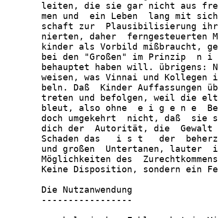
       leiten, die sie gar nicht aus fre
       men und  ein Leben  lang mit sich
       schaft zur  Plausibilisierung ihr
       nierten, daher  ferngesteuerten M
       kinder als Vorbild mißbraucht, ge
       bei den "Großen" im Prinzip  n i 
       behauptet haben will. übrigens: N
       weisen, was Vinnai und Kollegen i
       beln. Daß  Kinder Auffassungen üb
       treten und befolgen, weil die elt
       bleut, also ohne  e i g e n e  Be
       doch umgekehrt  nicht, daß  sie s
       dich der  Autorität, die  Gewalt 
       Schaden das   i s t   der  beherz
       und großen  Untertanen, lauter  i
       Möglichkeiten des  Zurechtkommens
       Keine Disposition, sondern ein Fe
       Die Nutzanwendung

       -----------------
