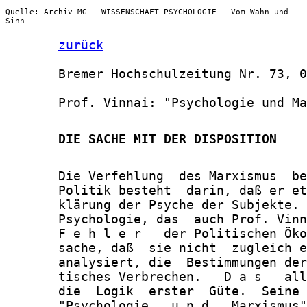
Quelle: Archiv MG - WISSENSCHAFT PSYCHOLOGIE - Vom Wahn und
Sinn
zurück
       Bremer Hochschulzeitung Nr. 73, 0
       Prof. Vinnai: "Psychologie und Ma
       DIE SACHE MIT DER DISPOSITION
       Die Verfehlung  des Marxismus  be
       Politik besteht  darin, daß er et
       klärung der Psyche der Subjekte. 
       Psychologie, das  auch Prof. Vinn
       F e h l e r   der Politischen Öko
       sache, daß  sie nicht  zugleich e
       analysiert, die  Bestimmungen der
       tisches Verbrechen.   D a s   all
       die  Logik  erster  Güte.  Seine 
       "Psychologie   u n d   Marxismus"