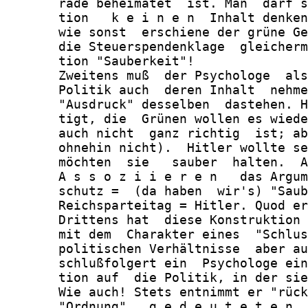
       rade beheimatet  ist. Man  darf s
       tion   k e i n e n  Inhalt denken
       wie sonst  erschiene der grüne Ge
       die Steuerspendenklage  gleicherm
       tion "Sauberkeit"!

       Zweitens muß  der Psychologe  als
       Politik auch  deren Inhalt  nehme
       "Ausdruck" desselben  dastehen. H
       tigt, die  Grünen wollen es wiede
       auch nicht  ganz richtig  ist; ab
       ohnehin nicht).  Hitler wollte se
       möchten  sie   sauber  halten.  A
       A s s o z i i e r e n   das Argum
       schutz =  (da haben  wir's) "Saub
       Reichsparteitag = Hitler. Quod er
       Drittens hat  diese Konstruktion 
       mit dem  Charakter eines  "Schlus
       politischen Verhältnisse  aber au
       schlußfolgert ein  Psychologe ein
       tion auf  die Politik, in der sie
       Wie auch! Stets entnimmt er "rück
       "Ordnung"   g e d e u t e t e n  