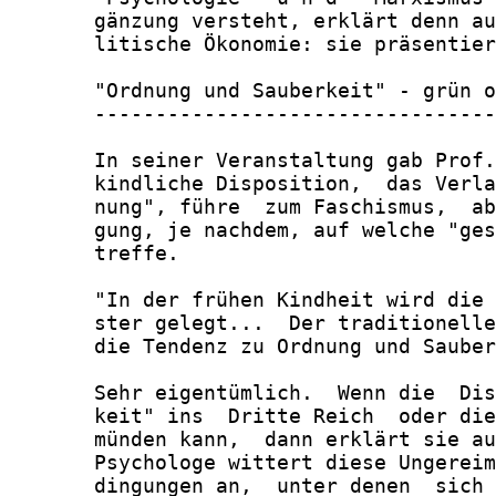
       gänzung versteht, erklärt denn au
       litische Ökonomie: sie präsentier
       "Ordnung und Sauberkeit" - grün o
       ---------------------------------
       In seiner Veranstaltung gab Prof.
       kindliche Disposition,  das Verla
       nung", führe  zum Faschismus,  ab
       gung, je nachdem, auf welche "ges
       treffe.

       "In der frühen Kindheit wird die 
       ster gelegt...  Der traditionelle
       die Tendenz zu Ordnung und Sauber
       Sehr eigentümlich.  Wenn die  Dis
       keit" ins  Dritte Reich  oder die
       münden kann,  dann erklärt sie au
       Psychologe wittert diese Ungereim
       dingungen an,  unter denen  sich 