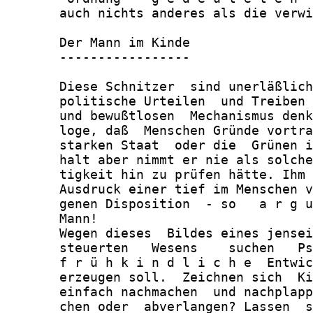
       auch nichts anderes als die verwi
       Der Mann im Kinde

       -----------------

       Diese Schnitzer  sind unerläßlich
       politische Urteilen  und Treiben 
       und bewußtlosen  Mechanismus denk
       loge, daß  Menschen Gründe vortra
       starken Staat  oder die  Grünen i
       halt aber nimmt er nie als solche
       tigkeit hin zu prüfen hätte. Ihm 
       Ausdruck einer tief im Menschen v
       genen Disposition  - so   a r g u
       Mann!

       Wegen dieses  Bildes eines jensei
       steuerten   Wesens    suchen   Ps
       f r ü h k i n d l i c h e  Entwic
       erzeugen soll.  Zeichnen sich  Ki
       einfach nachmachen  und nachplapp
       chen oder  abverlangen? Lassen  s