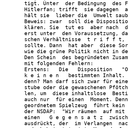
       tigt. Unter  der Bedingung  des F
       Hitlerfan; trifft  sie dagegen  a
       hält sie  lieber die  Umwelt saub
       Beweis: zwar  soll die Dispositio
       klären. Sie  tut es  aber nach  d
       erst unter  den Voraussetzung, da
       schen Verhältnisse  t r i f f t, 
       sollte. Dann  hat aber  diese Sor
       wie die grüne Politik nicht in de
       Den Schein  des begründeten Zusam
       mit folgenden Fehlern:

       Erstens:   Die   Disposition   "O
       k e i n e n   bestimmten Inhalt. 
       denn? Man darf sich zwar für eine
       stube oder die gewaschenen Pfötch
       len, um  diese inhaltslose  Besti
       auch nur  für einen  Moment. Denn
       geordnetem Spielzeug  führt kein 
       der NSDAP:  "Wir räumen  auf mit 
       einen   G e g e n s a t z  zwisch
       ausdrückt, der  im Verlangen  nac