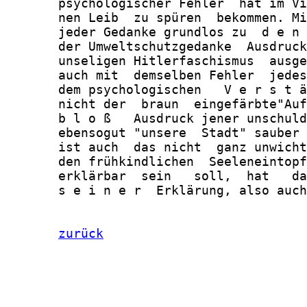
       psychologischer Fehler  hat im Vi
       nen Leib  zu spüren  bekommen. Mi
       jeder Gedanke grundlos zu  d e n 
       der Umweltschutzgedanke  Ausdruck
       unseligen Hitlerfaschismus  ausge
       auch mit  demselben Fehler  jedes
       dem psychologischen   V e r s t ä
       nicht der  braun  eingefärbte"Auf
       b l o ß   Ausdruck jener unschuld
       ebensogut "unsere  Stadt" sauber 
       ist auch  das nicht  ganz unwicht
       den frühkindlichen  Seeleneintopf
       erklärbar  sein   soll,  hat   da
       s e i n e r  Erklärung, also auch
zurück