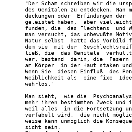
       "Der Scham schreiben wir die ursp
       des Genitalen zu entdecken. Man m
       deckungen oder  Erfindungen der  
       geleistet haben,  aber vielleicht
       funden, die  des Flechtens  und W
       man versucht, das unbewußte Motiv
       Natur selbst  hatte das Vorbild f
       dem sie  mit der  Geschlechtsreif
       ließ, die  das Genitale  verhüllt
       war, bestand  darin, die  Fasern 
       am Körper  in der Haut staken und
       Wenn Sie  diesen Einfluß  des Pen
       Weiblichkeit als  eine fixe  Idee
       wehrlos."

       Man sieht,  wie die  Psychoanalys
       mehr ihren bestimmten Zweck und i
       weil alles  in die Fortsetzung un
       verfabelt wird,  die nicht möglic
       weise kann unmöglich die Konseque
       sicht sein.
