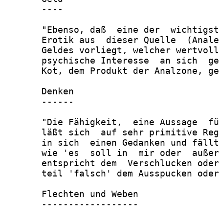
       ----

       "Ebenso, daß  eine der  wichtigst
       Erotik aus  dieser Quelle  (Anale
       Geldes vorliegt, welcher wertvoll
       psychische Interesse  an sich  ge
       Kot, dem Produkt der Analzone, ge
       Denken

       ------

       "Die Fähigkeit,  eine Aussage  fü
       läßt sich  auf sehr primitive Reg
       in sich  einen Gedanken und fällt
       wie 'es  soll in  mir oder  außer
       entspricht dem  Verschlucken oder
       teil 'falsch' dem Ausspucken oder
       Flechten und Weben

       ------------------
