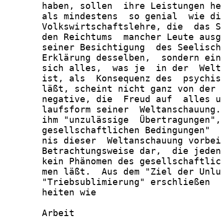
       haben, sollen  ihre Leistungen he
       als mindestens  so genial  wie di
       Volkswirtschaftslehre, die  das S
       den Reichtums  mancher Leute ausg
       seiner Besichtigung  des Seelisch
       Erklärung desselben,  sondern ein
       sich alles,  was je  in der  Welt
       ist, als  Konsequenz des  psychis
       läßt, scheint nicht ganz von der 
       negative, die  Freud auf  alles u
       laufsform seiner  Weltanschauung.
       ihm "unzulässige  Übertragungen",
       gesellschaftlichen Bedingungen"  
       nis dieser  Weltanschauung vorbei
       Betrachtungsweise dar,  die jeden
       kein Phänomen des gesellschaftlic
       men läßt.  Aus dem "Ziel der Unlu
       "Triebsublimierung" erschließen  
       heiten wie

       Arbeit
