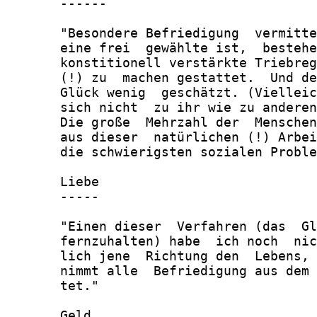
       ------

       "Besondere Befriedigung  vermitte
       eine frei  gewählte ist,  bestehe
       konstitionell verstärkte Triebreg
       (!) zu  machen gestattet.  Und de
       Glück wenig  geschätzt. (Vielleic
       sich nicht  zu ihr wie zu anderen
       Die große  Mehrzahl der  Menschen
       aus dieser  natürlichen (!) Arbei
       die schwierigsten sozialen Proble
       Liebe

       -----

       "Einen dieser  Verfahren (das  Gl
       fernzuhalten) habe  ich noch  nic
       lich jene  Richtung den  Lebens, 
       nimmt alle  Befriedigung aus dem 
       tet."

       Geld
