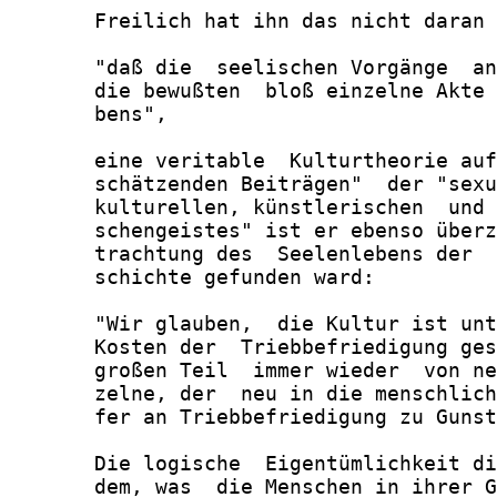
       Freilich hat ihn das nicht daran 
       "daß die  seelischen Vorgänge  an
       die bewußten  bloß einzelne Akte 
       bens",

       eine veritable  Kulturtheorie auf
       schätzenden Beiträgen"  der "sexu
       kulturellen, künstlerischen  und 
       schengeistes" ist er ebenso überz
       trachtung des  Seelenlebens der  
       schichte gefunden ward:

       "Wir glauben,  die Kultur ist unt
       Kosten der  Triebbefriedigung ges
       großen Teil  immer wieder  von ne
       zelne, der  neu in die menschlich
       fer an Triebbefriedigung zu Gunst
       Die logische  Eigentümlichkeit di
       dem, was  die Menschen in ihrer G