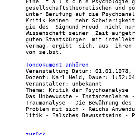
       Eine  f a l s c h e Psychologie g
       gesellschaftstheoretischen und po
       unter Berufung auf die Psychoanal
       Kritik keinem  mehr Schwierigkeit
       gie des  Sigmund Freud  nicht nur
       Wissenschaft seiner  Zeit aufgetr
       guten Staatsbürger  mit intellekt
       vermag, ergibt  sich, aus  ihren 
       von selbst.

Tondokument anhören
       Veranstaltung Datum: 01.01.1978, 
       Dozent: Karl Held, Dauer: 1:52:04

       Veranstalter: unbekannt

       Thema: Kritik der Psychoanalyse

       Das Unbewusste - Instanzenlehre -
       Traumanalyse - Die Bewährung des 
       Problem mit sich - Reichs Anwendu
       litik - Falsches Bewusstseins - P
zurück