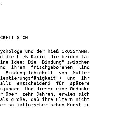
nn
CKELT SICH
ychologe und der hieß GROSSMANN.

d die hieß Karin. Die beiden ta-

ine Idee: Die "Bindung" zwischen

nd  ihrem  frischgeborenen  Kind

  Bindungsfähigkeit  von  Mutter

ientierungsfähigkeit")  und  ihr

alls  entscheidend  für  spätere

njungen. Und dieser eine Gedanke

r über  zehn Jahren, erwies sich

als große, daß ihre Eltern nicht

er sozialforscherischen Kunst zu
