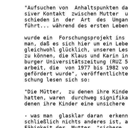
       "Aufsuchen von  Anhaltspunkten da
       siver Kontakt  zwischen Mutter  u
       schieden in  der  Art  des  Umgan
       führt... während des ersten Leben
       wurde ein  Forschungsprojekt ins 
       man, daß es sich hier um ein Lebe
       gleichwohl glücklich, unseren Les
       zu können, die Klaus und Karin in
       burger Universitätszeitung (RUZ 5
       arbeit, die  von 1977 bis 1982 vo
       gefördert wurde", veröffentlichte
       schung lesen sich so:

       "Die Mütter,  zu denen ihre Kinde
       hatten, waren  durchweg signifika
       denen ihre Kinder eine unsichere 
       - was man  glasklar daran  erkenn
       schließlich nichts anderes ist, a
       Fähigkeit der  Mutter, "sichere  