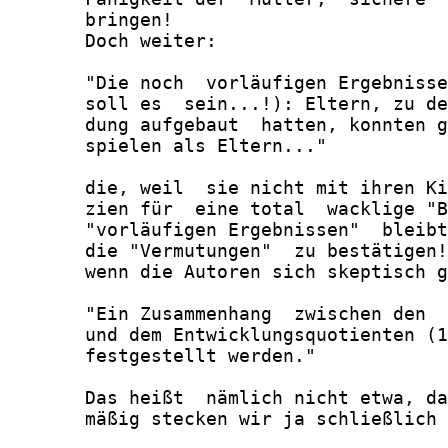
       bringen!

       Doch weiter:

       "Die noch  vorläufigen Ergebnisse
       soll es  sein...!): Eltern, zu de
       dung aufgebaut  hatten, konnten g
       spielen als Eltern..."

       die, weil  sie nicht mit ihren Ki
       zien für  eine total  wacklige "B
       "vorläufigen Ergebnissen"  bleibt
       die "Vermutungen"  zu bestätigen!
       wenn die Autoren sich skeptisch g
       "Ein Zusammenhang  zwischen den  
       und dem Entwicklungsquotienten (1
       festgestellt werden."

       Das heißt  nämlich nicht etwa, da
       mäßig stecken wir ja schließlich 