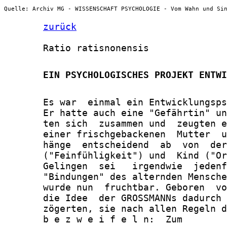
Quelle: Archiv MG - WISSENSCHAFT PSYCHOLOGIE - Vom Wahn und Si
zurück
       Ratio ratisnonensis

       EIN PSYCHOLOGISCHES PROJEKT ENTWI
       Es war  einmal ein Entwicklungsps
       Er hatte auch eine "Gefährtin" un
       ten sich  zusammen und  zeugten e
       einer frischgebackenen  Mutter  u
       hänge  entscheidend  ab  von  der
       ("Feinfühligkeit") und  Kind ("Or
       Gelingen  sei   irgendwie  jedenf
       "Bindungen" des alternden Mensche
       wurde nun  fruchtbar. Geboren  vo
       die Idee  der GROSSMANNs dadurch 
       zögerten, sie nach allen Regeln d
       b e z w e i f e l n:  Zum
