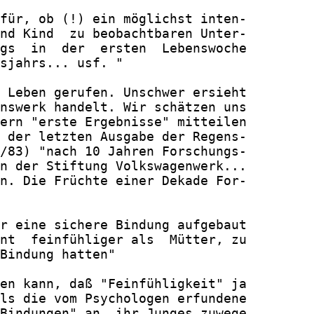
für, ob (!) ein möglichst inten-

nd Kind  zu beobachtbaren Unter-

gs  in  der  ersten  Lebenswoche

sjahrs... usf. "

 Leben gerufen. Unschwer ersieht

nswerk handelt. Wir schätzen uns

ern "erste Ergebnisse" mitteilen

 der letzten Ausgabe der Regens-

/83) "nach 10 Jahren Forschungs-

n der Stiftung Volkswagenwerk...

n. Die Früchte einer Dekade For-

r eine sichere Bindung aufgebaut

nt  feinfühliger als  Mütter, zu

Bindung hatten"

en kann, daß "Feinfühligkeit" ja

ls die vom Psychologen erfundene

Bindungen" an  ihr Junges zuwege
