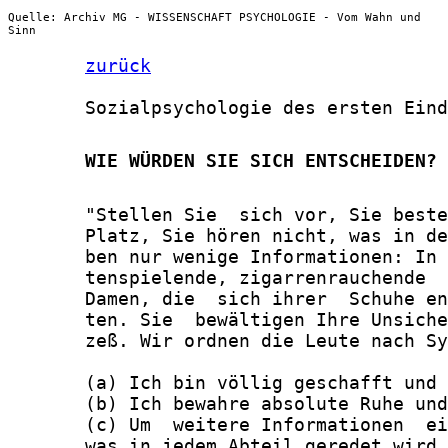
Quelle: Archiv MG - WISSENSCHAFT PSYCHOLOGIE - Vom Wahn und
Sinn
zurück
       Sozialpsychologie des ersten Eind
       WIE WÜRDEN SIE SICH ENTSCHEIDEN?
       "Stellen Sie  sich vor, Sie beste
       Platz, Sie hören nicht, was in de
       ben nur wenige Informationen: In 
       tenspielende, zigarrenrauchende  
       Damen, die  sich ihrer  Schuhe en
       ten. Sie  bewältigen Ihre Unsiche
       zeß. Wir ordnen die Leute nach Sy
       (a) Ich bin völlig geschafft und 
       (b) Ich bewahre absolute Ruhe und
       (c) Um  weitere Informationen  ei
       was in jedem Abteil geredet wird.
