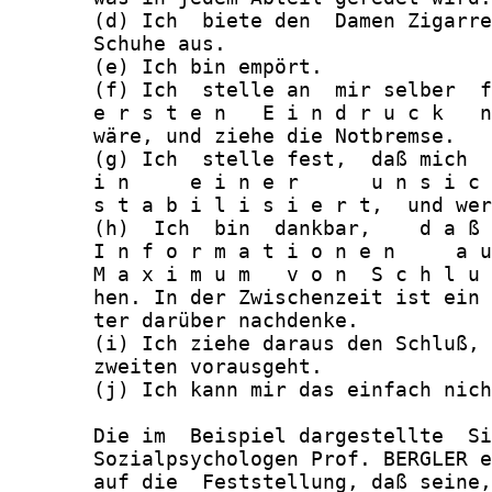
       (d) Ich  biete den  Damen Zigarre
       Schuhe aus.

       (e) Ich bin empört.

       (f) Ich  stelle an  mir selber  f
       e r s t e n   E i n d r u c k   n
       wäre, und ziehe die Notbremse.

       (g) Ich  stelle fest,  daß mich  
       i n     e i n e r      u n s i c 
       s t a b i l i s i e r t,  und wer
       (h)  Ich  bin  dankbar,    d a ß 
       I n f o r m a t i o n e n     a u
       M a x i m u m   v o n  S c h l u 
       hen. In der Zwischenzeit ist ein 
       ter darüber nachdenke.

       (i) Ich ziehe daraus den Schluß, 
       zweiten vorausgeht.

       (j) Ich kann mir das einfach nich
       Die im  Beispiel dargestellte  Si
       Sozialpsychologen Prof. BERGLER e
       auf die  Feststellung, daß seine,