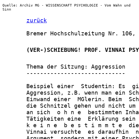
Quelle: Archiv MG - WISSENSCHAFT PSYCHOLOGIE - Vom Wahn und
Sinn
zurück
       Bremer Hochschulzeitung Nr. 106, 
       (VER-)SCHIEBUNG! PROF. VINNAI PSY
       Thema der Sitzung: Aggression

       -----------------------------

       Beispiel einer  Studentin: Es  gi
       Aggression, z.B. wenn man ein Sch
       Einwand einer  MGlerin. Beim  Sch
       die Schnitzel gehen und nicht um 
       an sich  o h n e  bestimmten Inha
       Tätigkeiten eine  Erklärung sein 
       k e i n e  b e s t i m m t e  die
       Vinnai versuchte  es daraufhin  n
       Argument, sondern mit einer Psych