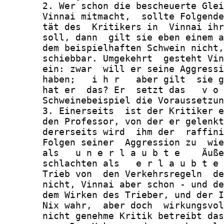
       2. Wer schon die bescheuerte Glei
       Vinnai mitmacht,  sollte Folgende
       tät des  Kritikers in  Vinnai ihr
       soll, dann  gilt sie eben einem a
       dem beispielhaften Schwein nicht,
       schiebbar. Umgekehrt  gesteht Vin
       ein: zwar  will er seine Aggressi
       haben;   i h r   aber gilt  sie g
       hat er  das? Er  setzt das   v o 
       Schweinebeispiel die Voraussetzun
       3. Einerseits  ist der Kritiker e
       den Professor, von der er gelenkt
       dererseits wird  ihm der  raffini
       Folgen seiner  Aggression zu  wie
       als   u n e r l a u b t e    Äuße
       schlachten als   e r l a u b t e 
       Trieb von  den Verkehrsregeln  de
       nicht, Vinnai aber schon - und de
       dem Wirken des Trieber, und der I
       Nix wahr,  aber doch  wirkungsvol
       nicht genehme Kritik betreibt das