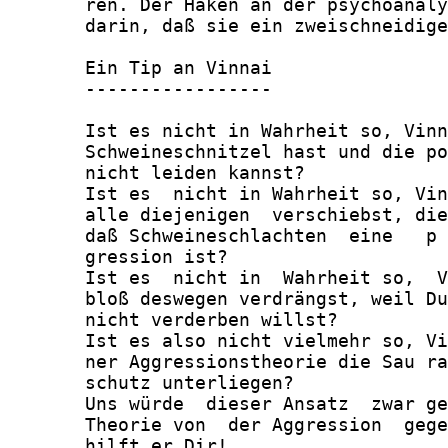
       ren. Der Haken an der psychoanaly
       darin, daß sie ein zweischneidige
       Ein Tip an Vinnai

       -----------------

       Ist es nicht in Wahrheit so, Vinn
       Schweineschnitzel hast und die po
       nicht leiden kannst?

       Ist es  nicht in Wahrheit so, Vin
       alle diejenigen  verschiebst, die
       daß Schweineschlachten  eine   p 
       gression ist?

       Ist es  nicht in  Wahrheit so,  V
       bloß deswegen verdrängst, weil Du
       nicht verderben willst?

       Ist es also nicht vielmehr so, Vi
       ner Aggressionstheorie die Sau ra
       schutz unterliegen?

       Uns würde  dieser Ansatz  zwar ge
       Theorie von  der Aggression  gege
       hilft er Dir!
