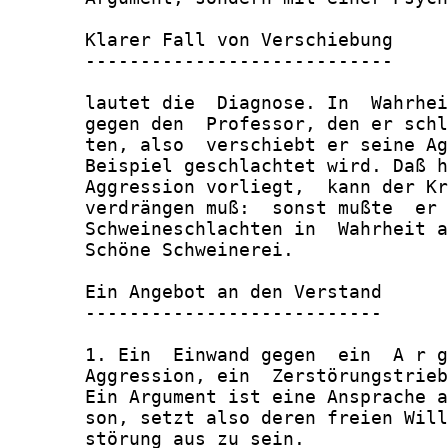
       Klarer Fall von Verschiebung

       ----------------------------

       lautet die  Diagnose. In  Wahrhei
       gegen den  Professor, den er schl
       ten, also  verschiebt er seine Ag
       Beispiel geschlachtet wird. Daß h
       Aggression vorliegt,  kann der Kr
       verdrängen muß:  sonst mußte  er 
       Schweineschlachten in  Wahrheit a
       Schöne Schweinerei.

       Ein Angebot an den Verstand

       ---------------------------

       1. Ein  Einwand gegen  ein  A r g
       Aggression, ein  Zerstörungstrieb
       Ein Argument ist eine Ansprache a
       son, setzt also deren freien Will
       störung aus zu sein.
