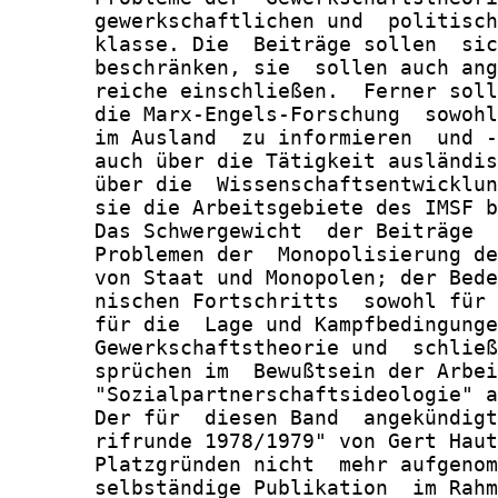
       gewerkschaftlichen und  politisch
       klasse. Die  Beiträge sollen  sic
       beschränken, sie  sollen auch ang
       reiche einschließen.  Ferner soll
       die Marx-Engels-Forschung  sowohl
       im Ausland  zu informieren  und -
       auch über die Tätigkeit ausländis
       über die  Wissenschaftsentwicklun
       sie die Arbeitsgebiete des IMSF b
       Das Schwergewicht  der Beiträge  
       Problemen der  Monopolisierung de
       von Staat und Monopolen; der Bede
       nischen Fortschritts  sowohl für 
       für die  Lage und Kampfbedingunge
       Gewerkschaftstheorie und  schließ
       sprüchen im  Bewußtsein der Arbei
       "Sozialpartnerschaftsideologie" a
       Der für  diesen Band  angekündigt
       rifrunde 1978/1979" von Gert Haut
       Platzgründen nicht  mehr aufgenom
       selbständige Publikation  im Rahm