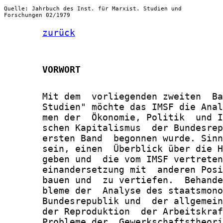
Quelle: Jahrbuch des Inst. für Marxist. Studien und
Forschungen 02/1979
zurück
       VORWORT
       Mit dem  vorliegenden zweiten  Ba
       Studien" möchte das IMSF die Anal
       men der  Ökonomie, Politik  und I
       schen Kapitalismus  der Bundesrep
       ersten Band  begonnen wurde. Sinn
       sein, einen  Überblick über die H
       geben und  die vom IMSF vertreten
       einandersetzung mit  anderen Posi
       bauen und  zu vertiefen.  Behande
       bleme der  Analyse des staatsmono
       Bundesrepublik und  der allgemein
       der Reproduktion  der Arbeitskraf
       Probleme der  Gewerkschaftstheori