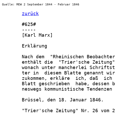
Quelle: MEW 2 September 1844 - Februar 1846
zurück
       #625#

       -----

       [Karl Marx]

       Erklärung

       Nach dem  "Rheinischen Beobachter
       enthält die  "Trier'sche Zeitung"
       wonach unter mancherlei Schriftst
       ter in  diesem Blatte genannt wir
       zukommen, erkläre  ich, daß  ich 
       Blatt geschrieben  habe, dessen b
       neswegs kommunistische Tendenzen 
       Brüssel, den 18. Januar 1846.    
       "Trier'sche Zeitung" Nr. 26 vom 2