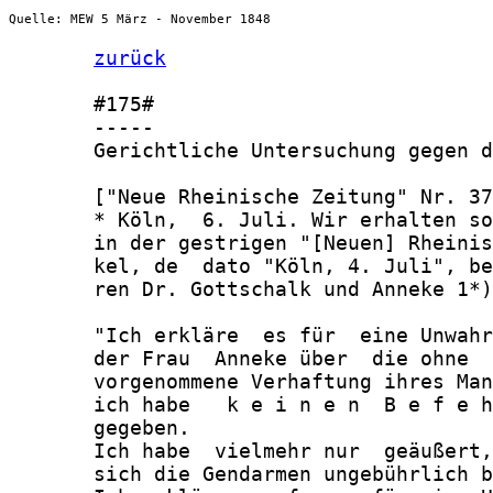
Quelle: MEW 5 März - November 1848
zurück
       #175#

       -----

       Gerichtliche Untersuchung gegen d
       ["Neue Rheinische Zeitung" Nr. 37
       * Köln,  6. Juli. Wir erhalten so
       in der gestrigen "[Neuen] Rheinis
       kel, de  dato "Köln, 4. Juli", be
       ren Dr. Gottschalk und Anneke 1*)
       "Ich erkläre  es für  eine Unwahr
       der Frau  Anneke über  die ohne  
       vorgenommene Verhaftung ihres Man
       ich habe   k e i n e n  B e f e h
       gegeben.

       Ich habe  vielmehr nur  geäußert,
       sich die Gendarmen ungebührlich b