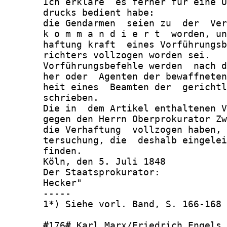
       Ich erkläre  es ferner für eine U
       drucks bedient habe:

       die Gendarmen  seien zu  der  Ver
       k o m m a n d i e r t  worden, un
       haftung kraft  eines Vorführungsb
       richters vollzogen worden sei.

       Vorführungsbefehle werden  nach d
       her oder  Agenten der bewaffneten
       heit eines  Beamten der  gerichtl
       schrieben.

       Die in  dem Artikel enthaltenen V
       gegen den Herrn Oberprokurator Zw
       die Verhaftung  vollzogen haben, 
       tersuchung, die  deshalb eingelei
       finden.

       Köln, den 5. Juli 1848

       Der Staatsprokurator:

       Hecker"

       -----

       1*) Siehe vorl. Band, S. 166-168

       #176# Karl Marx/Friedrich Engels 