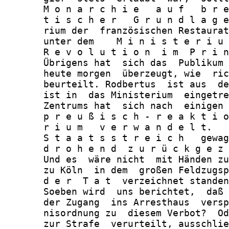
       M o n a r c h i e   a u f   b r e
       t i s c h e r   G r u n d l a g e
       rium der  französischen Restaurat
       unter dem    M i n i s t e r i u 
       R e v o l u t i o n  i m  P r i n
       Übrigens hat  sich das  Publikum 
       heute morgen  überzeugt, wie  ric
       beurteilt. Rodbertus  ist aus  de
       ist in  das Ministerium  eingetre
       Zentrums hat  sich nach  einigen 
       p r e u ß i s c h - r e a k t i o
       r i u m   v e r w a n d e l t.   
       S t a a t s s t r e i c h   gewag
       d r o h e n d  z u r ü c k g e z 
       Und es  wäre nicht  mit Händen zu
       zu Köln  in dem  großen Feldzugsp
       d e r  T a t  verzeichnet standen
       Soeben wird  uns berichtet,  daß 
       der Zugang  ins Arresthaus  versp
       nisordnung zu  diesem Verbot?  Od
       zur Strafe  verurteilt, ausschlie