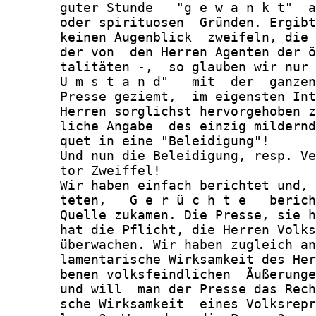
       guter Stunde   "g e w a n k t"  a
       oder spirituosen  Gründen. Ergibt
       keinen Augenblick  zweifeln, die 
       der von  den Herren Agenten der ö
       talitäten -,  so glauben wir nur 
       U m s t a n d"   mit  der  ganzen
       Presse geziemt,  im eigensten Int
       Herren sorglichst hervorgehoben z
       liche Angabe  des einzig mildernd
       quet in eine "Beleidigung"!

       Und nun die Beleidigung, resp. Ve
       tor Zweiffel!

       Wir haben einfach berichtet und, 
       teten,   G e r ü c h t e   berich
       Quelle zukamen. Die Presse, sie h
       hat die Pflicht, die Herren Volks
       überwachen. Wir haben zugleich an
       lamentarische Wirksamkeit des Her
       benen volksfeindlichen  Äußerunge
       und will  man der Presse das Rech
       sche Wirksamkeit  eines Volksrepr