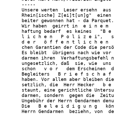
       -----

       Unsere werten  Leser ersehn  aus 
       Rhein[ische] Z[ei]t[un]g"  einen 
       beiter gewonnen hat - da Parquet.

       Wir haben  geirrt in  e i n e m  
       haftung bedarf  es keines   "B e 
       l i c h e n   P o l i z e i",   s
       d e r   ö f f e n t l i c h e n  
       chen Garantien der Code die persö
       Es bleibt  übrigens nach wie vor 
       darmen ihren  Verhaftungsbefehl n
       ungesetzlich, daß  sie, wie  uns 
       schon   v o r   dem Erscheinen  d
       Begleiters   B r i e f s c h a f 
       haben. Vor allem aber bleiben die
       setzlich, die  Herr Hecker   b e 
       staunt, eine gerichtliche Untersu
       darmen, sondern  gegen die  Zeitu
       Ungebühr der Herrn Gendarmen denu
       Die   B e l e i d i g u n g   kön
       Herrn Gendarmen  beziehn, von  de