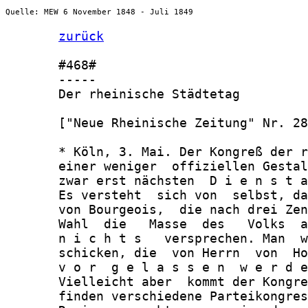
Quelle: MEW 6 November 1848 - Juli 1849
zurück
       #468#

       -----

       Der rheinische Städtetag

       ["Neue Rheinische Zeitung" Nr. 28
       * Köln, 3. Mai. Der Kongreß der r
       einer weniger  offiziellen Gestal
       zwar erst nächsten  D i e n s t a
       Es versteht  sich von  selbst, da
       von Bourgeois,  die nach drei Zen
       Wahl  die   Masse  des   Volks  a
       n i c h t s   versprechen. Man  w
       schicken, die  von Herrn  von  Ho
       v o r  g e l a s s e n  w e r d e
       Vielleicht aber  kommt der Kongre
       finden verschiedene Parteikongres