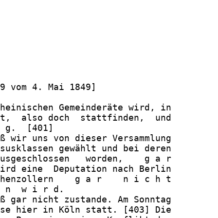
9 vom 4. Mai 1849]

heinischen Gemeinderäte wird, in

t,  also doch  stattfinden,  und

 g.  [401]

ß wir uns von dieser Versammlung

susklassen gewählt und bei deren

usgeschlossen   worden,    g a r

ird eine  Deputation nach Berlin

henzollern    g a r    n i c h t

 n  w i r d.

ß gar nicht zustande. Am Sonntag

se hier in Köln statt. [403] Die
