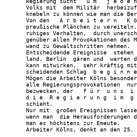
       Regierung sucht   u m   j e d e n
       Volks mit  dem Militär  herbeizuf
       knebeln zu können wie man die Ber
       Von den   A r b e i t e r n   K ö
       preußische Plänchen zu vereiteln.
       ruhiges Verhalten,  durch unersch
       genüber allen Provokationen des M
       wand zu Gewaltschritten nehmen.

       Entscheidende Ereignisse  stehen 
       land, Berlin  gären und  warten d
       kann mitwirken,  sehr kräftig mit
       scheidenden Schlag  b e g i n n e
       Mögen die Arbeiter Kölns besonder
       alle Regierungsprovokationen  nur
       bezwecken, der   f ü r  u n s  i 
       d i e  R e g i e r u n g  i m  g 
       schieht.

       Nur mit  großen Ereignissen lasse
       wenn man  die Herausforderungen d
       man es höchstens zur Emeute.

       Arbeiter Kölns, denkt an den 25. 