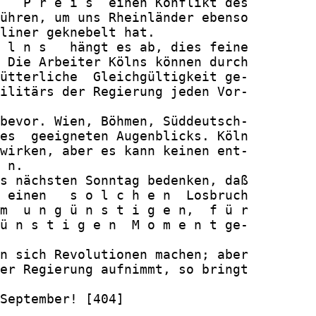
   P r e i s  einen Konflikt des

ühren, um uns Rheinländer ebenso

liner geknebelt hat.

 l n s   hängt es ab, dies feine

 Die Arbeiter Kölns können durch

ütterliche  Gleichgültigkeit ge-

ilitärs der Regierung jeden Vor-

bevor. Wien, Böhmen, Süddeutsch-

es  geeigneten Augenblicks. Köln

wirken, aber es kann keinen ent-

 n.

s nächsten Sonntag bedenken, daß

 einen   s o l c h e n  Losbruch

m  u n g ü n s t i g e n,  f ü r

ü n s t i g e n  M o m e n t ge-

n sich Revolutionen machen; aber

er Regierung aufnimmt, so bringt

September! [404]
