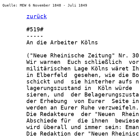
Quelle: MEW 6 November 1848 - Juli 1849
zurück
       #519#

       -----

       An die Arbeiter Kölns

       ("Neue Rheinische Zeitung" Nr. 30
       Wir warnen  Euch schließlich  vor
       militärischen Lage Kölns wäret Ih
       in Elberfeld  gesehen, wie die Bo
       schickt und  sie hinterher aufs n
       lagerungszustand in  Köln würde  
       sieren, und  der Belagerungszusta
       der Erhebung  von Eurer  Seite in
       werden an Eurer Ruhe verzweifeln.

       Die Redakteure  der "Neuen  Rhein
       Abschiede für  die ihnen  bewiese
       wird überall und immer sein: Eman
       Die Redaktion der "Neuen Rheinisc