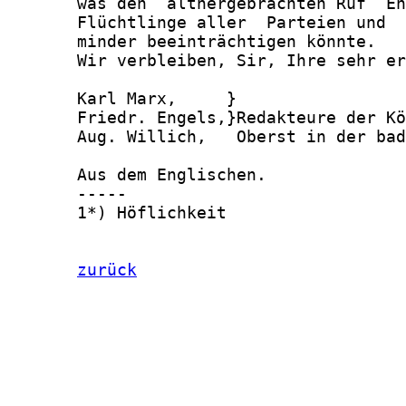
       was den  althergebrachten Ruf  En
       Flüchtlinge aller  Parteien und  
       minder beeinträchtigen könnte.

       Wir verbleiben, Sir, Ihre sehr er
       Karl Marx,     }

       Friedr. Engels,}Redakteure der Kö
       Aug. Willich,   Oberst in der bad
       Aus dem Englischen.

       -----

       1*) Höflichkeit

zurück