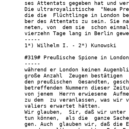
       ses Attentats gegeben hat und wer
       Die ultraroyalistische  "Neue Pre
       die die  Flüchtlinge in London be
       ber des Attentats zu sein. Sie na
       neten, von  dem sie  schon einmal
       vierzehn Tage lang in Berlin gewe
       -----

       1*) Wilhelm I. - 2*) Kunowski

       #319# Preußische Spione in London

       -----

       während er London keinen Augenbli
       große Anzahl  Zeugen bestätigen  
       den preußischen  Gesandten, gesch
       betreffenden Nummern dieser Zeitu
       von jenem  Herrn erwiesene  Aufme
       zu dem  zu veranlassen, was wir v
       valiers erwartet hätten.

       Wir glauben,  Sir, daß wir unter 
       tun können,  als die  ganze Sache
       gen. Auch  glauben wir, daß die E