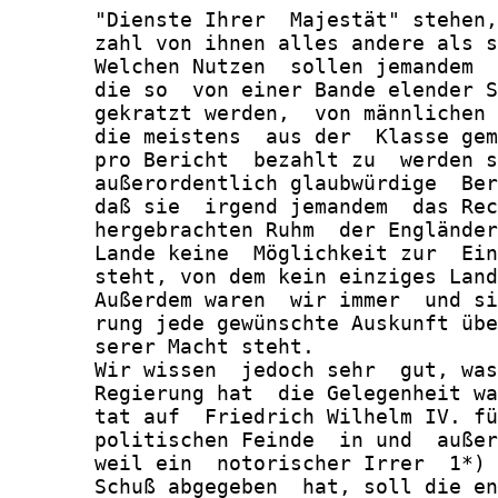
       "Dienste Ihrer  Majestät" stehen,
       zahl von ihnen alles andere als s
       Welchen Nutzen  sollen jemandem  
       die so  von einer Bande elender S
       gekratzt werden,  von männlichen 
       die meistens  aus der  Klasse gem
       pro Bericht  bezahlt zu  werden s
       außerordentlich glaubwürdige  Ber
       daß sie  irgend jemandem  das Rec
       hergebrachten Ruhm  der Engländer
       Lande keine  Möglichkeit zur  Ein
       steht, von dem kein einziges Land
       Außerdem waren  wir immer  und si
       rung jede gewünschte Auskunft übe
       serer Macht steht.

       Wir wissen  jedoch sehr  gut, was
       Regierung hat  die Gelegenheit wa
       tat auf  Friedrich Wilhelm IV. fü
       politischen Feinde  in und  außer
       weil ein  notorischer Irrer  1*) 
       Schuß abgegeben  hat, soll die en