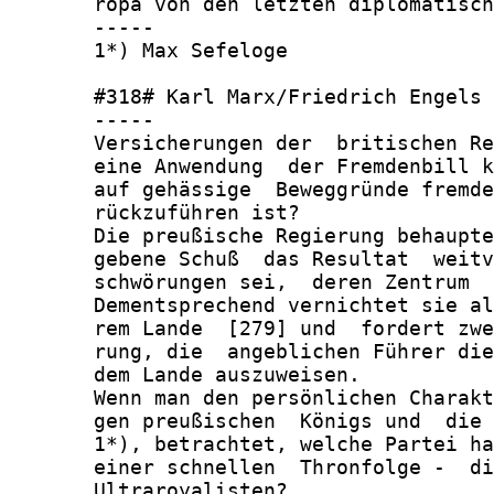
       ropa von den letzten diplomatisch
       -----

       1*) Max Sefeloge

       #318# Karl Marx/Friedrich Engels

       -----

       Versicherungen der  britischen Re
       eine Anwendung  der Fremdenbill k
       auf gehässige  Beweggründe fremde
       rückzuführen ist?

       Die preußische Regierung behaupte
       gebene Schuß  das Resultat  weitv
       schwörungen sei,  deren Zentrum  
       Dementsprechend vernichtet sie al
       rem Lande  [279] und  fordert zwe
       rung, die  angeblichen Führer die
       dem Lande auszuweisen.

       Wenn man den persönlichen Charakt
       gen preußischen  Königs und  die 
       1*), betrachtet, welche Partei ha
       einer schnellen  Thronfolge -  di
       Ultraroyalisten?
