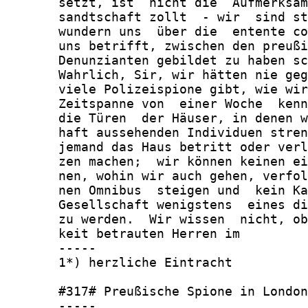
       setzt, ist  nicht die  Aufmerksam
       sandtschaft zollt  - wir  sind st
       wundern uns  über die  entente co
       uns betrifft, zwischen den preußi
       Denunzianten gebildet zu haben sc
       Wahrlich, Sir, wir hätten nie geg
       viele Polizeispione gibt, wie wir
       Zeitspanne von  einer Woche  kenn
       die Türen  der Häuser, in denen w
       haft aussehenden Individuen stren
       jemand das Haus betritt oder verl
       zen machen;  wir können keinen ei
       nen, wohin wir auch gehen, verfol
       nen Omnibus  steigen und  kein Ka
       Gesellschaft wenigstens  eines di
       zu werden.  Wir wissen  nicht, ob
       keit betrauten Herren im

       -----

       1*) herzliche Eintracht

       #317# Preußische Spione in London

       -----
