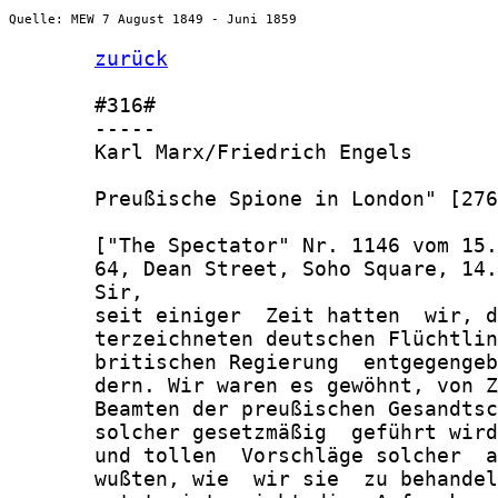
Quelle: MEW 7 August 1849 - Juni 1859
zurück
       #316#

       -----

       Karl Marx/Friedrich Engels

       Preußische Spione in London" [276
       ["The Spectator" Nr. 1146 vom 15.
       64, Dean Street, Soho Square, 14.
       Sir,

       seit einiger  Zeit hatten  wir, d
       terzeichneten deutschen Flüchtlin
       britischen Regierung  entgegengeb
       dern. Wir waren es gewöhnt, von Z
       Beamten der preußischen Gesandtsc
       solcher gesetzmäßig  geführt wird
       und tollen  Vorschläge solcher  a
       wußten, wie  wir sie  zu behandel