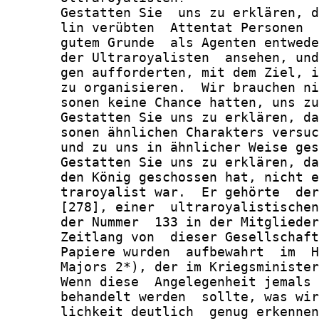
       Gestatten Sie  uns zu erklären, d
       lin verübten  Attentat Personen  
       gutem Grunde  als Agenten entwede
       der Ultraroyalisten  ansehen, und
       gen aufforderten, mit dem Ziel, i
       zu organisieren.  Wir brauchen ni
       sonen keine Chance hatten, uns zu
       Gestatten Sie uns zu erklären, da
       sonen ähnlichen Charakters versuc
       und zu uns in ähnlicher Weise ges
       Gestatten Sie uns zu erklären, da
       den König geschossen hat, nicht e
       traroyalist war.  Er gehörte  der
       [278], einer  ultraroyalistischen
       der Nummer  133 in der Mitglieder
       Zeitlang von  dieser Gesellschaft
       Papiere wurden  aufbewahrt  im  H
       Majors 2*), der im Kriegsminister
       Wenn diese  Angelegenheit jemals 
       behandelt werden  sollte, was wir
       lichkeit deutlich  genug erkennen