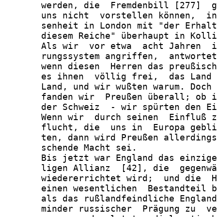
       werden, die  Fremdenbill [277]  g
       uns nicht  vorstellen können,  in
       senheit in London mit "der Erhalt
       diesem Reiche" überhaupt in Kolli
       Als wir  vor etwa  acht Jahren  i
       rungssystem angriffen,  antwortet
       wenn diesen  Herren das preußisch
       es ihnen  völlig frei,  das Land 
       Land, und wir wußten warum. Doch 
       fanden wir  Preußen überall; ob i
       der Schweiz  - wir spürten den Ei
       Wenn wir  durch seinen  Einfluß z
       flucht, die  uns in  Europa gebli
       ten, dann wird Preußen allerdings
       schende Macht sei.

       Bis jetzt war England das einzige
       ligen Allianz  [42], die  gegenwä
       wiedererrichtet wird;  und die  H
       einen wesentlichen  Bestandteil b
       als das rußlandfeindliche England
       minder russischer  Prägung zu  ve