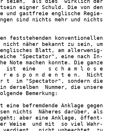
r seien,  als dies  wirklich der

tsein eigner Schuld. Die von den

e und gastfreie englische Regie-

ngen sind nichts mehr und nichts

en feststehenden konventionellen

 nicht näher bekannt zu sein, um

englisches Blatt, am allerwenig-

eiche "Spectator", eine nach In-

he Note machen konnte. Die ganze

  ist  eine    s c h a m l o s e

 r e s p o n d e n t e n.  Nicht

r t  im "Spectator", sondern die

in derselben  Nummer, die unsere

olgende Bemerkung:

t eine befremdende Anklage gegen

sen nichts  Näheres darüber, als

geht; aber eine Anklage, öffent-

er Weise  und mit  so viel Wahr-

 verdient,  nicht unbeachtet  zu
