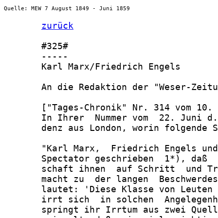
Quelle: MEW 7 August 1849 - Juni 1859
zurück
       #325#

       -----

       Karl Marx/Friedrich Engels

       An die Redaktion der "Weser-Zeitu
       ["Tages-Chronik" Nr. 314 vom 10. 
       In Ihrer  Nummer vom  22. Juni d.
       denz aus London, worin folgende S
       "Karl Marx,  Friedrich Engels und
       Spectator geschrieben  1*), daß  
       schaft ihnen  auf Schritt  und Tr
       macht zu  der langen  Beschwerdes
       lautet: 'Diese Klasse von Leuten 
       irrt sich  in solchen  Angelegenh
       springt ihr Irrtum aus zwei Quell