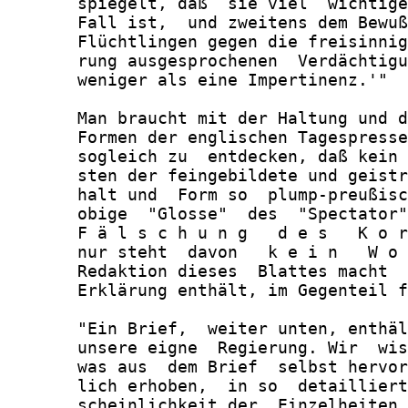
       spiegelt, daß  sie viel  wichtige
       Fall ist,  und zweitens dem Bewuß
       Flüchtlingen gegen die freisinnig
       rung ausgesprochenen  Verdächtigu
       weniger als eine Impertinenz.'"

       Man braucht mit der Haltung und d
       Formen der englischen Tagespresse
       sogleich zu  entdecken, daß kein 
       sten der feingebildete und geistr
       halt und  Form so  plump-preußisc
       obige  "Glosse"  des  "Spectator"
       F ä l s c h u n g   d e s   K o r
       nur steht  davon   k e i n   W o 
       Redaktion dieses  Blattes macht  
       Erklärung enthält, im Gegenteil f
       "Ein Brief,  weiter unten, enthäl
       unsere eigne  Regierung. Wir  wis
       was aus  dem Brief  selbst hervor
       lich erhoben,  in so  detailliert
       scheinlichkeit der  Einzelheiten,