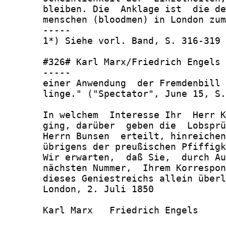
       bleiben. Die  Anklage ist  die de
       menschen (bloodmen) in London zum
       -----

       1*) Siehe vorl. Band, S. 316-319

       #326# Karl Marx/Friedrich Engels

       -----

       einer Anwendung  der Fremdenbill 
       linge." ("Spectator", June 15, S.
       In welchem  Interesse Ihr  Herr K
       ging, darüber  geben die  Lobsprü
       Herrn Bunsen  erteilt, hinreichen
       übrigens der preußischen Pfiffigk
       Wir erwarten,  daß Sie,  durch Au
       nächsten Nummer,  Ihrem Korrespon
       dieses Geniestreichs allein überl
       London, 2. Juli 1850

       Karl Marx   Friedrich Engels
