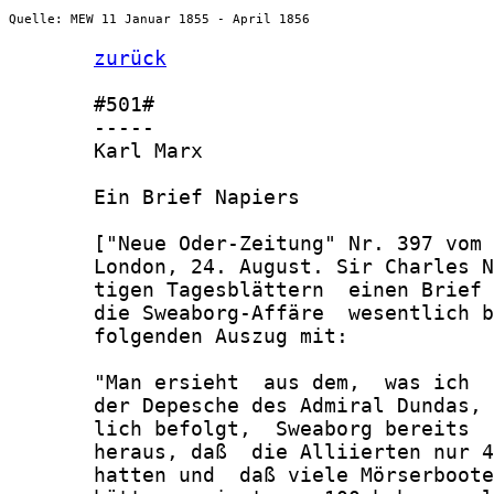
Quelle: MEW 11 Januar 1855 - April 1856
zurück
       #501#

       -----

       Karl Marx

       Ein Brief Napiers

       ["Neue Oder-Zeitung" Nr. 397 vom 
       London, 24. August. Sir Charles N
       tigen Tagesblättern  einen Brief 
       die Sweaborg-Affäre  wesentlich b
       folgenden Auszug mit:

       "Man ersieht  aus dem,  was ich  
       der Depesche des Admiral Dundas, 
       lich befolgt,  Sweaborg bereits  
       heraus, daß  die Alliierten nur 4
       hatten und  daß viele Mörserboote