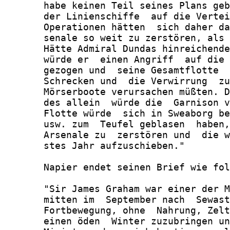
       habe keinen Teil seines Plans geb
       der Linienschiffe  auf die Vertei
       Operationen hätten  sich daher da
       senale so weit zu zerstören, als 
       Hätte Admiral Dundas hinreichende
       würde er  einen Angriff  auf die 
       gezogen und  seine Gesamtflotte  
       Schrecken und  die Verwirrung  zu
       Mörserboote verursachen müßten. D
       des allein  würde die  Garnison v
       Flotte würde  sich in Sweaborg be
       usw. zum  Teufel geblasen  haben,
       Arsenale zu  zerstören und  die w
       stes Jahr aufzuschieben."

       Napier endet seinen Brief wie fol
       "Sir James Graham war einer der M
       mitten im  September nach  Sewast
       Fortbewegung, ohne  Nahrung, Zelt
       einen öden  Winter zuzubringen un