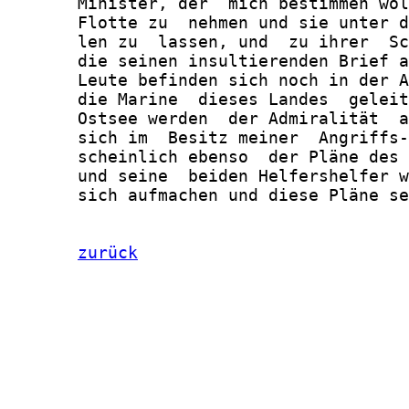
       Minister, der  mich bestimmen wol
       Flotte zu  nehmen und sie unter d
       len zu  lassen, und  zu ihrer  Sc
       die seinen insultierenden Brief a
       Leute befinden sich noch in der A
       die Marine  dieses Landes  geleit
       Ostsee werden  der Admiralität  a
       sich im  Besitz meiner  Angriffs-
       scheinlich ebenso  der Pläne des 
       und seine  beiden Helfershelfer w
       sich aufmachen und diese Pläne se
zurück