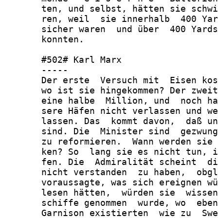
       ten, und selbst, hätten sie schwi
       ren, weil  sie innerhalb  400 Yar
       sicher waren  und über  400 Yards
       konnten.

       #502# Karl Marx

       -----

       Der erste  Versuch mit  Eisen kos
       wo ist sie hingekommen? Der zweit
       eine halbe  Million, und  noch ha
       sere Häfen nicht verlassen und we
       lassen. Das  kommt davon,  daß un
       sind. Die  Minister sind  gezwung
       zu reformieren.  Wann werden sie 
       ken? So  lang sie es nicht tun, i
       fen. Die  Admiralität scheint  di
       nicht verstanden  zu haben,  obgl
       voraussagte, was sich ereignen wü
       lesen hätten,  würden sie  wissen
       schiffe genommen  wurde, wo  eben
       Garnison existierten  wie zu  Swe