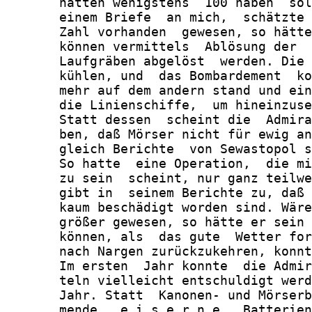
       hätten wenigstens  100 haben  sol
       einem Briefe  an mich,  schätzte 
       Zahl vorhanden  gewesen, so hätte
       können vermittels  Ablösung der  
       Laufgräben abgelöst  werden. Die 
       kühlen, und  das Bombardement  ko
       mehr auf dem andern stand und ein
       die Linienschiffe,  um hineinzuse
       Statt dessen  scheint die  Admira
       ben, daß Mörser nicht für ewig an
       gleich Berichte  von Sewastopol s
       So hatte  eine Operation,  die mi
       zu sein  scheint, nur ganz teilwe
       gibt in  seinem Berichte zu, daß 
       kaum beschädigt worden sind. Wäre
       größer gewesen, so hätte er sein 
       können, als  das gute  Wetter for
       nach Nargen zurückzukehren, konnt
       Im ersten  Jahr konnte  die Admir
       teln vielleicht entschuldigt werd
       Jahr. Statt  Kanonen- und Mörserb
       mende   e i s e r n e   Batterien