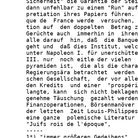
       Sicherheit" die Garantie der Stei
       dann unfehlbar zu einem "Run" auf
       pretiation ihres Papiers führen. 
       que de  France werde  versuchen, 
       tion auf  den doppelten  Betrag z
       Gerüchte auch  immerhin in  ihren
       alle darauf  hin, daß  die Banque
       geht und  daß dies Institut, welc
       unter Napoleon I. für unerschütte
       III. nur  noch eitle der vielen  
       pyramiden ist,  die als die chara
       Regierungsära betrachtet  werden 
       schen Gesellschaft,  der vor alle
       den Kredits  und einer  "prospéri
       langte, kann  sich nicht beklagen
       genehme Täuschung  gezahlt werden
       Finanzoperationen, Börsenmanöver 
       der letzten  Zeit Louis-Philippes
       eine ganze  polemische Literatur 
       "Juifs rois de l'époque",

       -----

       1*) "immer größeren Gedeihens"
