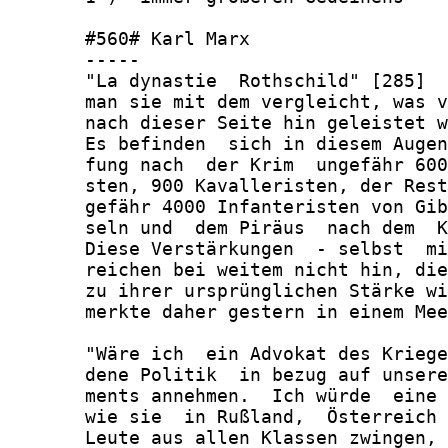
       #560# Karl Marx

       -----

       "La dynastie  Rothschild" [285]  
       man sie mit dem vergleicht, was v
       nach dieser Seite hin geleistet w
       Es befinden  sich in diesem Augen
       fung nach  der Krim  ungefähr 600
       sten, 900 Kavalleristen, der Rest
       gefähr 4000 Infanteristen von Gib
       seln und  dem Piräus  nach dem  K
       Diese Verstärkungen  - selbst  mi
       reichen bei weitem nicht hin, die
       zu ihrer ursprünglichen Stärke wi
       merkte daher gestern in einem Mee
       "Wäre ich  ein Advokat des Kriege
       dene Politik  in bezug auf unsere
       ments annehmen.  Ich würde  eine 
       wie sie  in Rußland,  Österreich 
       Leute aus allen Klassen zwingen, 