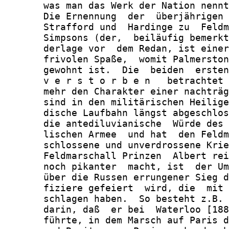
       was man das Werk der Nation nennt
       Die Ernennung  der  überjährigen 
       Strafford und  Hardinge zu  Feldm
       Simpsons (der,  beiläufig bemerkt
       derlage vor  dem Redan, ist einer
       frivolen Spaße,  womit Palmerston
       gewohnt ist.  Die  beiden  ersten
       v e r s t o r b e n   betrachtet 
       mehr den Charakter einer nachträg
       sind in den militärischen Heilige
       dische Laufbahn längst abgeschlos
       die antediluvianische  Würde des 
       lischen Armee  und hat  den Feldm
       schlossene und unverdrossene Krie
       Feldmarschall Prinzen  Albert rei
       noch pikanter  macht, ist  der Um
       über die Russen errungener Sieg d
       fiziere gefeiert  wird, die  mit 
       schlagen haben.  So besteht z.B. 
       darin, daß  er bei  Waterloo [188
       führte, in dem Marsch auf Paris d