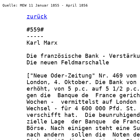
Quelle: MEW 11 Januar 1855 - April 1856
zurück
       #559#

       -----

       Karl Marx

       Die französische Bank - Verstärku
       Die neuen Feldmarschalle

       ["Neue Oder-Zeitung" Nr. 469 vom 
       London, 4. Oktober. Die Bank von 
       erhöht, von 5 p.c. auf 5 1/2 p.c.
       gen die  Banque de  France gerich
       Wochen -  vermittelst auf London 
       Wechsel - für 4 600 000 Pfd. St. 
       verschifft hat.  Die beunruhigend
       zielle Lage  der Banque  de Franc
       Börse. Nach einigen steht eine Su
       nach andern  sollen die  Noten de