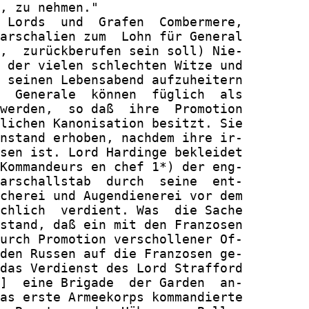
, zu nehmen."

 Lords  und  Grafen  Combermere,

arschalien zum  Lohn für General

,  zurückberufen sein soll) Nie-

 der vielen schlechten Witze und

 seinen Lebensabend aufzuheitern

  Generale  können  füglich  als

werden,  so daß  ihre  Promotion

lichen Kanonisation besitzt. Sie

nstand erhoben, nachdem ihre ir-

sen ist. Lord Hardinge bekleidet

Kommandeurs en chef 1*) der eng-

arschallstab  durch  seine  ent-

cherei und Augendienerei vor dem

chlich  verdient. Was  die Sache

stand, daß ein mit den Franzosen

urch Promotion verschollener Of-

den Russen auf die Franzosen ge-

das Verdienst des Lord Strafford

]  eine Brigade  der Garden  an-

as erste Armeekorps kommandierte
