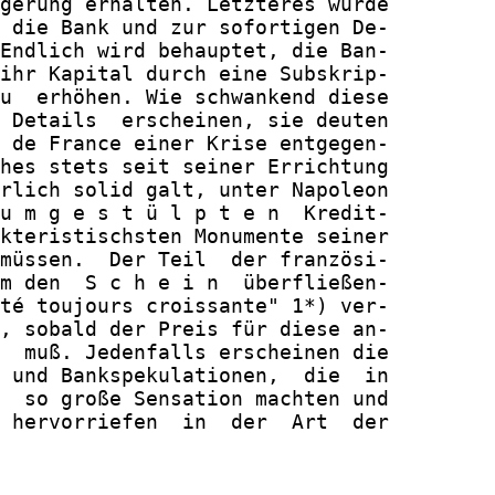
gerung erhalten. Letzteres würde

 die Bank und zur sofortigen De-

Endlich wird behauptet, die Ban-

ihr Kapital durch eine Subskrip-

u  erhöhen. Wie schwankend diese

 Details  erscheinen, sie deuten

 de France einer Krise entgegen-

hes stets seit seiner Errichtung

rlich solid galt, unter Napoleon

u m g e s t ü l p t e n  Kredit-

kteristischsten Monumente seiner

müssen.  Der Teil  der französi-

m den  S c h e i n  überfließen-

té toujours croissante" 1*) ver-

, sobald der Preis für diese an-

  muß. Jedenfalls erscheinen die

 und Bankspekulationen,  die  in

  so große Sensation machten und

 hervorriefen  in  der  Art  der
