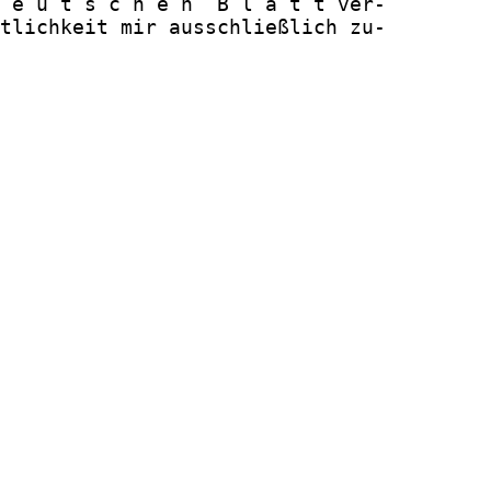
 e u t s c h e n  B l a t t ver-

tlichkeit mir ausschließlich zu-
