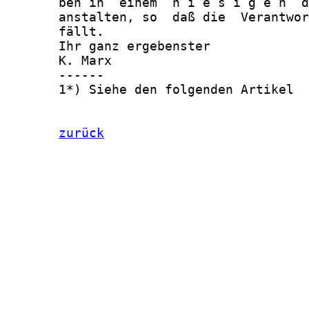
       ben in  einem  h i e s i g e n  d
       anstalten, so  daß die  Verantwor
       fällt.

       Ihr ganz ergebenster

       K. Marx

       ------

       1*) Siehe den folgenden Artikel

zurück