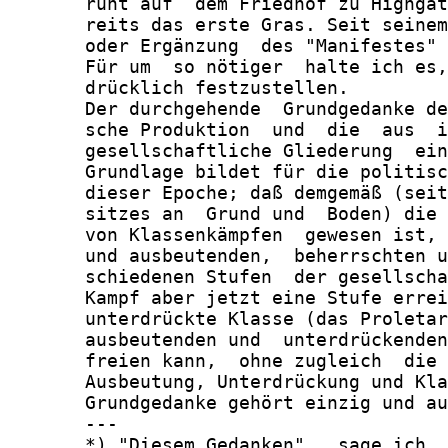
       ruht auf  dem Friedhof zu Highgat
       reits das erste Gras. Seit seinem
       oder Ergänzung  des "Manifestes" 
       Für um  so nötiger  halte ich es,
       drücklich festzustellen.

       Der durchgehende  Grundgedanke de
       sche Produktion  und  die  aus  i
       gesellschaftliche Gliederung  ein
       Grundlage bildet für die politisc
       dieser Epoche; daß demgemäß (seit
       sitzes an  Grund und  Boden) die 
       von Klassenkämpfen  gewesen ist, 
       und ausbeutenden,  beherrschten u
       schiedenen Stufen  der gesellscha
       Kampf aber jetzt eine Stufe errei
       unterdrückte Klasse (das Proletar
       ausbeutenden und  unterdrückenden
       freien kann,  ohne zugleich  die 
       Ausbeutung, Unterdrückung und Kla
       Grundgedanke gehört einzig und au
       ---

       *) "Diesem Gedanken",  sage ich  