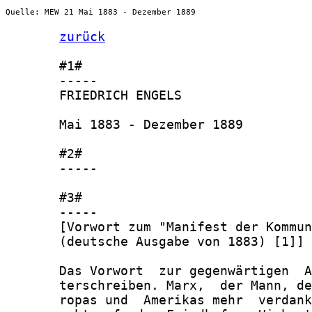
Quelle: MEW 21 Mai 1883 - Dezember 1889
zurück
       #1#

       -----

       FRIEDRICH ENGELS

       Mai 1883 - Dezember 1889

       #2#

       -----

       #3#

       -----

       [Vorwort zum "Manifest der Kommun
       (deutsche Ausgabe von 1883) [1]]

       Das Vorwort  zur gegenwärtigen  A
       terschreiben. Marx,  der Mann, de
       ropas und  Amerikas mehr  verdank