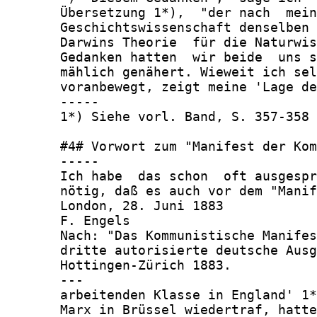
       Übersetzung 1*),  "der nach  mein
       Geschichtswissenschaft denselben 
       Darwins Theorie  für die Naturwis
       Gedanken hatten  wir beide  uns s
       mählich genähert. Wieweit ich sel
       voranbewegt, zeigt meine 'Lage de
       -----

       1*) Siehe vorl. Band, S. 357-358

       #4# Vorwort zum "Manifest der Kom
       -----

       Ich habe  das schon  oft ausgespr
       nötig, daß es auch vor dem "Manif
       London, 28. Juni 1883

       F. Engels

       Nach: "Das Kommunistische Manifes
       dritte autorisierte deutsche Ausg
       Hottingen-Zürich 1883.

       ---

       arbeitenden Klasse in England' 1*
       Marx in Brüssel wiedertraf, hatte