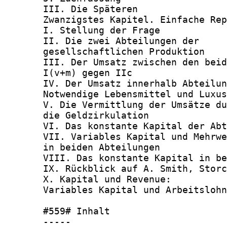
       III. Die Späteren                
       Zwanzigstes Kapitel. Einfache Rep
       I. Stellung der Frage            
       II. Die zwei Abteilungen der

       gesellschaftlichen Produktion    
       III. Der Umsatz zwischen den beid
       I(v+m) gegen IIc                 
       IV. Der Umsatz innerhalb Abteilun
       Notwendige Lebensmittel und Luxus
       V. Die Vermittlung der Umsätze du
       die Geldzirkulation              
       VI. Das konstante Kapital der Abt
       VII. Variables Kapital und Mehrwe
       in beiden Abteilungen            
       VIII. Das konstante Kapital in be
       IX. Rückblick auf A. Smith, Storc
       X. Kapital und Revenue:

       Variables Kapital und Arbeitslohn
       #559# Inhalt

       -----
