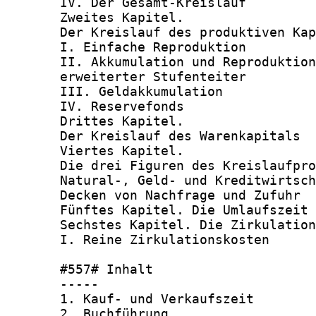
       IV. Der Gesamt-Kreislauf         
       Zweites Kapitel.

       Der Kreislauf des produktiven Kap
       I. Einfache Reproduktion         
       II. Akkumulation und Reproduktion
       erweiterter Stufenteiter         
       III. Geldakkumulation            
       IV. Reservefonds                 
       Drittes Kapitel.

       Der Kreislauf des Warenkapitals  
       Viertes Kapitel.

       Die drei Figuren des Kreislaufpro
       Natural-, Geld- und Kreditwirtsch
       Decken von Nachfrage und Zufuhr  
       Fünftes Kapitel. Die Umlaufszeit 
       Sechstes Kapitel. Die Zirkulation
       I. Reine Zirkulationskosten      
       #557# Inhalt

       -----

       1. Kauf- und Verkaufszeit        
       2. Buchführung                   