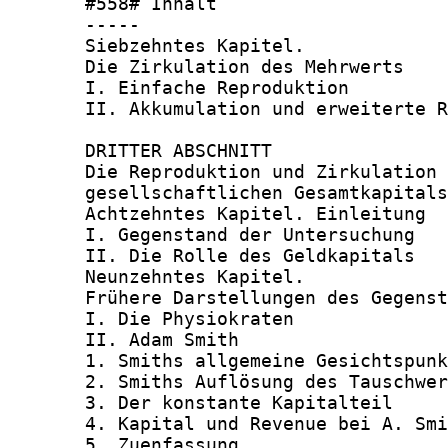
       #558# Inhalt

       -----

       Siebzehntes Kapitel.

       Die Zirkulation des Mehrwerts    
       I. Einfache Reproduktion         
       II. Akkumulation und erweiterte R
       DRITTER ABSCHNITT

       Die Reproduktion und Zirkulation 
       gesellschaftlichen Gesamtkapitals

       Achtzehntes Kapitel. Einleitung  
       I. Gegenstand der Untersuchung   
       II. Die Rolle des Geldkapitals   
       Neunzehntes Kapitel.

       Frühere Darstellungen des Gegenst
       I. Die Physiokraten              
       II. Adam Smith                   
       1. Smiths allgemeine Gesichtspunk
       2. Smiths Auflösung des Tauschwer
       3. Der konstante Kapitalteil     
       4. Kapital und Revenue bei A. Smi
       5. Zuenfassung                   