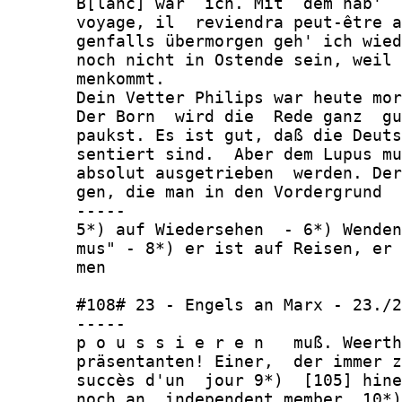
       B[lanc] war  ich. Mit  dem hab'  
       voyage, il  reviendra peut-être a
       genfalls übermorgen geh' ich wied
       noch nicht in Ostende sein, weil 
       menkommt.

       Dein Vetter Philips war heute mor
       Der Born  wird die  Rede ganz  gu
       paukst. Es ist gut, daß die Deuts
       sentiert sind.  Aber dem Lupus mu
       absolut ausgetrieben  werden. Der
       gen, die man in den Vordergrund

       -----

       5*) auf Wiedersehen  - 6*) Wenden
       mus" - 8*) er ist auf Reisen, er 
       men

       #108# 23 - Engels an Marx - 23./2
       -----

       p o u s s i e r e n   muß. Weerth
       präsentanten! Einer,  der immer z
       succès d'un  jour 9*)  [105] hine
       noch an  independent member  10*)