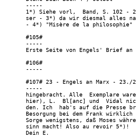
       -----

       1*) Siehe vorl,  Band, S. 102 - 2
       ser - 3*) da wir diesmal alles na
       - 4*) "Misère de la philosophie"

       #105#

       -----

       Erste Seite von Engels' Brief an 
       #106#

       -----

       #107# 23 - Engels an Marx - 23./2
       -----

       hingebracht. Alle  Exemplare ware
       hier), L.  Bl[anc] und  Vidal nic
       den. Ich  hab's auf die Presse br
       Besorgung bei dem Frank wirklich 
       Sorge wenigstens, daß Moses währe
       sinn macht! Also au revoir 5*)!

       Dein E.
