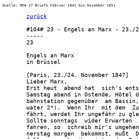
Quelle: MEW 27 Briefe Februar 1842 bis Dezember 1851
zurück
       #104# 23 - Engels an Marx - 23./2
       -----

       23

       Engels an Marx

       in Brüssel

       [Paris, 23./24. November 1847]

       Lieber Marx,

       Erst heut  abend hat  sich's ents
       Samstag abend in Ostende, Hôtel d
       bahnstation gegenüber  am Bassin,
       water 2*).  Wenn Ihr  mit dem  Zu
       fährt, werdet Ihr ungefähr zu gle
       Sollte sonntags  wider Erwarten  
       fahren, so  schreib mir's umgehen
       nerstag morgen  bekommst, mußt  D