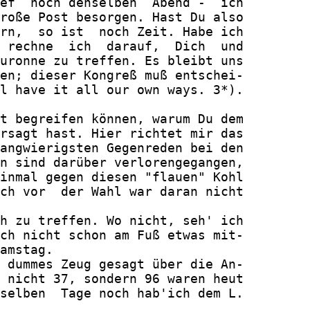
ef  noch denselben  Abend -  ich

roße Post besorgen. Hast Du also

rn,  so ist  noch Zeit. Habe ich

 rechne  ich  darauf,  Dich  und

uronne zu treffen. Es bleibt uns

en; dieser Kongreß muß entschei-

l have it all our own ways. 3*).

t begreifen können, warum Du dem

rsagt hast. Hier richtet mir das

angwierigsten Gegenreden bei den

n sind darüber verlorengegangen,

inmal gegen diesen "flauen" Kohl

ch vor  der Wahl war daran nicht

h zu treffen. Wo nicht, seh' ich

ch nicht schon am Fuß etwas mit-

amstag.

 dummes Zeug gesagt über die An-

 nicht 37, sondern 96 waren heut

selben  Tage noch hab'ich dem L.
