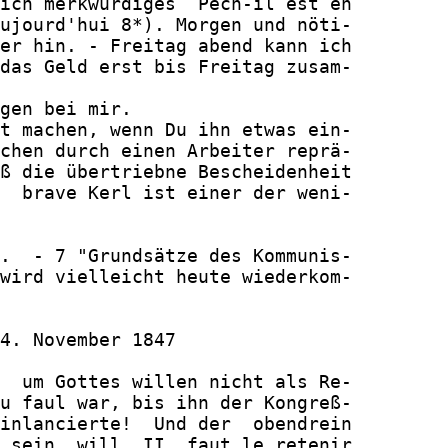
ich merkwürdiges  Pech-il est en

ujourd'hui 8*). Morgen und nöti-

er hin. - Freitag abend kann ich

das Geld erst bis Freitag zusam-

gen bei mir.

t machen, wenn Du ihn etwas ein-

chen durch einen Arbeiter reprä-

ß die übertriebne Bescheidenheit

  brave Kerl ist einer der weni-

.  - 7 "Grundsätze des Kommunis-

wird vielleicht heute wiederkom-

4. November 1847

  um Gottes willen nicht als Re-

u faul war, bis ihn der Kongreß-

inlancierte!  Und der  obendrein

 sein  will. II  faut le retenir
