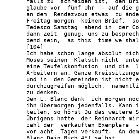
       falls zu  schreiben ist,  den Bri
       glaube vor  fünf Uhr  - auf die g
       an dem  Rendezvous etwas  zu ände
       Freitag morgen  keinen Brief,  so
       Tedesco Samstag  abend in  der Co
       dann Zeit  genug, uns zu besprech
       dend sein,  as this  time we shal
       [104]

       Ich habe schon lange absolut nich
       Moses seinen  Klatsch nicht  unte
       eine Teufelskonfusion  und die  l
       Arbeitern an. Ganze Kreissitzunge
       und in  den Gemeinden ist nicht e
       durchzugreifen möglich,  namentli
       zu denken.

       Den L. Blanc denk' ich morgen noc
       ihn übermorgen jedenfalls. Kann i
       teilen, so hörst Du das weitere S
       Übrigens hatte  der Reinhardt mir
       zahl der  verkauften Exemplare  -
       vor acht  Tagen verkauft.  An dem
       Blanc Dein Buch 4*) selbst
