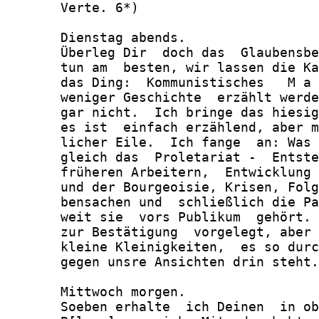
       Verte. 6*)

       Dienstag abends.

       Überleg Dir  doch das  Glaubensbe
       tun am  besten, wir lassen die Ka
       das Ding:  Kommunistisches   M a 
       weniger Geschichte  erzählt werde
       gar nicht.  Ich bringe das hiesig
       es ist  einfach erzählend, aber m
       licher Eile.  Ich fange  an: Was 
       gleich das  Proletariat -  Entste
       früheren Arbeitern,  Entwicklung 
       und der Bourgeoisie, Krisen, Folg
       bensachen und  schließlich die Pa
       weit sie  vors Publikum  gehört. 
       zur Bestätigung  vorgelegt, aber 
       kleine Kleinigkeiten,  es so durc
       gegen unsre Ansichten drin steht.

       Mittwoch morgen.

       Soeben erhalte  ich Deinen  in ob