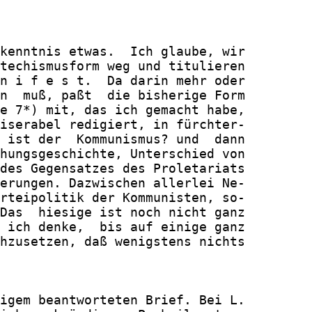
kenntnis etwas.  Ich glaube, wir

techismusform weg und titulieren

n i f e s t.  Da darin mehr oder

n  muß, paßt  die bisherige Form

e 7*) mit, das ich gemacht habe,

iserabel redigiert, in fürchter-

 ist der  Kommunismus? und  dann

hungsgeschichte, Unterschied von

des Gegensatzes des Proletariats

erungen. Dazwischen allerlei Ne-

rteipolitik der Kommunisten, so-

Das  hiesige ist noch nicht ganz

 ich denke,  bis auf einige ganz

hzusetzen, daß wenigstens nichts

igem beantworteten Brief. Bei L.
