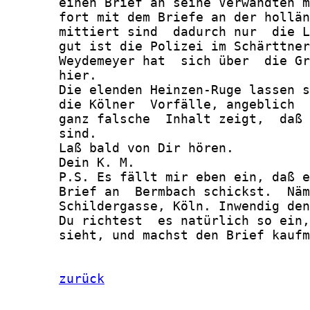
       einen Brief an seine Verwandten m
       fort mit dem Briefe an der hollän
       mittiert sind  dadurch nur  die L
       gut ist die Polizei im Schärttner
       Weydemeyer hat  sich über  die Gr
       hier.

       Die elenden Heinzen-Ruge lassen s
       die Kölner  Vorfälle, angeblich  
       ganz falsche  Inhalt zeigt,  daß 
       sind.

       Laß bald von Dir hören.

       Dein K. M.

       P.S. Es fällt mir eben ein, daß e
       Brief an  Bermbach schickst.  Näm
       Schildergasse, Köln. Inwendig den
       Du richtest  es natürlich so ein,
       sieht, und machst den Brief kaufm
zurück