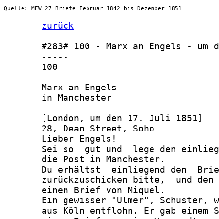
Quelle: MEW 27 Briefe Februar 1842 bis Dezember 1851
zurück
       #283# 100 - Marx an Engels - um d
       -----

       100

       Marx an Engels

       in Manchester

       [London, um den 17. Juli 1851]

       28, Dean Street, Soho

       Lieber Engels!

       Sei so  gut und  lege den einlieg
       die Post in Manchester.

       Du erhältst  einliegend den  Brie
       zurückzuschicken bitte,  und den 
       einen Brief von Miquel.

       Ein gewisser "Ulmer", Schuster, w
       aus Köln entflohn. Er gab einem S