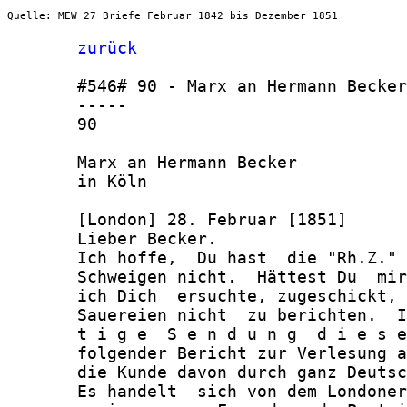
Quelle: MEW 27 Briefe Februar 1842 bis Dezember 1851
zurück
       #546# 90 - Marx an Hermann Becker
       -----

       90

       Marx an Hermann Becker

       in Köln

       [London] 28. Februar [1851]

       Lieber Becker.

       Ich hoffe,  Du hast  die "Rh.Z." 
       Schweigen nicht.  Hättest Du  mir
       ich Dich  ersuchte, zugeschickt, 
       Sauereien nicht  zu berichten.  I
       t i g e  S e n d u n g  d i e s e
       folgender Bericht zur Verlesung a
       die Kunde davon durch ganz Deutsc
       Es handelt  sich von dem Londoner