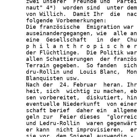
       zwei unserer  Freunde und  Partei
       naut" 4*)  worden sind  unter dem
       von Willich.  Damit Ihr  die  nac
       folgende Vorbemerkungen:

       Die französische  Emigration war 
       auseinandergegangen, wie  alle an
       eine  Gesellschaft   in  der  Chu
       p h i l a n t h r o p i s c h e r
       der Flüchtlinge.  Die Politik war
       allen Schattierungen  der französ
       Terrain gegeben.  So fanden  sich
       dru-Rollin und  Louis Blanc,  Mon
       Blanquisten usw.

       Nach der  24. Februar  heran. Ihr
       heit, sich  wichtig zu machen, eb
       sen vorbereitet,  diskutiert, hin
       eventuelle Niederkunft  von einer
       schaft berief  daher ein  allgeme
       geln zur  Feier dieses  "glorreic
       und Ledru-Rollin  waren gegenwärt
       er kann  nicht improvisieren,  er
       sie vor  dem Spiegel auswendig - 