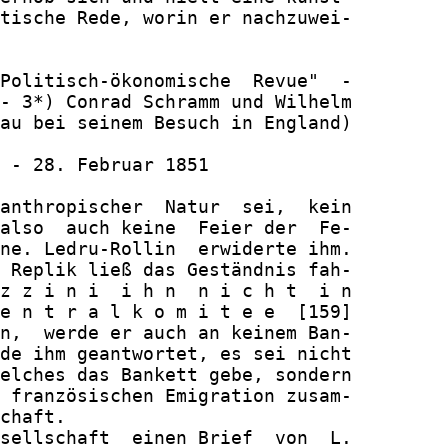
tische Rede, worin er nachzuwei-

Politisch-ökonomische  Revue"  -

- 3*) Conrad Schramm und Wilhelm

au bei seinem Besuch in England)

 - 28. Februar 1851

anthropischer  Natur  sei,  kein

also  auch keine  Feier der  Fe-

ne. Ledru-Rollin  erwiderte ihm.

 Replik ließ das Geständnis fah-

z z i n i  i h n  n i c h t  i n

e n t r a l k o m i t e e  [159]

n,  werde er auch an keinem Ban-

de ihm geantwortet, es sei nicht

elches das Bankett gebe, sondern

 französischen Emigration zusam-

chaft.

sellschaft  einen Brief  von  L.
