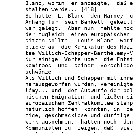
       Blanc, worin  er anzeigte,  daß e
       stalten werde... [418]

       So hatte  L. Blanc  den Harney  u
       Anhang für  sein Bankett  gekeilt
       war gelegt.  Aber nun  fehlte noc
       der zugleich  einen europäischen 
       sitzen sollte.  Louis Blanc  warf
       blicke auf die Karikatur des Mazz
       tee Willich-Schapper-Barthélemy-V
       Nur einige  Worte über  die Entst
       Komitees  und  seiner  verschiede
       schwänze.

       Als Willich und Schapper mit ihre
       herausgeworfen wurden, vereinigte
       lémy... und  dem Auswurfe der pol
       nischen Emigration  und ließen si
       europäischen Zentralkomitee stemp
       natürlich hoffen  konnten, in  de
       zige, geschmacklose und dürftige 
       werk ausnehmen,  hatten noch  den
       Kommunisten zu  zeigen, daß  sie,