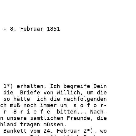
 - 8. Februar 1851

 1*) erhalten. Ich begreife Dein

 die  Briefe von Willich, um die

 so hätte  ich die nachfolgenden

ch muß noch immer um  s o f o r-

 r  B r i e f e  bitten... Nach-

n unsere sämtlichen Freunde, die

hland tragen müssen.

 Bankett vom 24. Februar 2*), wo
