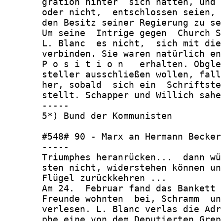
       gration hinter  sich hätten, und 
       oder nicht,  entschlossen seien, 
       den Besitz seiner Regierung zu se
       Um seine  Intrige gegen  Church S
       L. Blanc  es nicht,  sich mit die
       verbinden. Sie waren natürlich en
       P o s i t i o n   erhalten. Obgle
       steller ausschließen wollen, fall
       her, sobald  sich ein  Schriftste
       stellt. Schapper und Willich sahe
       -----

       5*) Bund der Kommunisten

       #548# 90 - Marx an Hermann Becker
       -----

       Triumphes heranrücken...  dann wü
       sten nicht, widerstehen können un
       Flügel zurückkehren ...

       Am 24.  Februar fand das Bankett 
       Freunde wohnten  bei, Schramm  un
       verlesen. L. Blanc verlas die Adr
       phe eine von dem Deputierten Grep