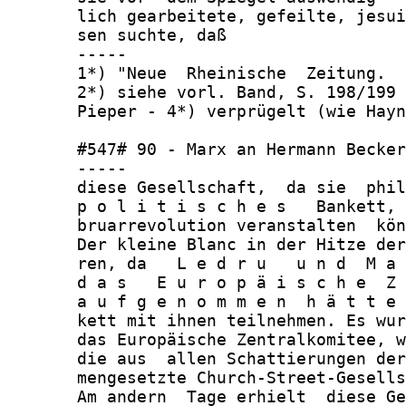
       lich gearbeitete, gefeilte, jesui
       sen suchte, daß

       -----

       1*) "Neue  Rheinische  Zeitung.  
       2*) siehe vorl. Band, S. 198/199 
       Pieper - 4*) verprügelt (wie Hayn
       #547# 90 - Marx an Hermann Becker
       -----

       diese Gesellschaft,  da sie  phil
       p o l i t i s c h e s   Bankett, 
       bruarrevolution veranstalten  kön
       Der kleine Blanc in der Hitze der
       ren, da   L e d r u   u n d  M a 
       d a s   E u r o p ä i s c h e  Z 
       a u f g e n o m m e n  h ä t t e 
       kett mit ihnen teilnehmen. Es wur
       das Europäische Zentralkomitee, w
       die aus  allen Schattierungen der
       mengesetzte Church-Street-Gesells
       Am andern  Tage erhielt  diese Ge