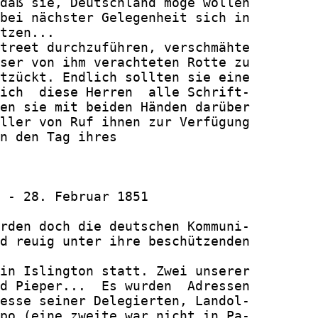
daß sie, Deutschland möge wollen

bei nächster Gelegenheit sich in

tzen...

treet durchzuführen, verschmähte

ser von ihm verachteten Rotte zu

tzückt. Endlich sollten sie eine

ich  diese Herren  alle Schrift-

en sie mit beiden Händen darüber

ller von Ruf ihnen zur Verfügung

n den Tag ihres

 - 28. Februar 1851

rden doch die deutschen Kommuni-

d reuig unter ihre beschützenden

in Islington statt. Zwei unserer

d Pieper...  Es wurden  Adressen

esse seiner Delegierten, Landol-

po (eine zweite war nicht in Pa-
