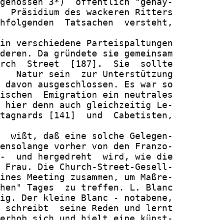
genossen 3*)  öffentlich "gehay-

  Präsidium des wackeren Ritters

hfolgenden  Tatsachen  versteht,

in verschiedene Parteispaltungen

deren. Da gründete sie gemeinsam

rch  Street  [187].  Sie  sollte

   Natur sein  zur Unterstützung

 davon ausgeschlossen. Es war so

ischen  Emigration ein neutrales

 hier denn auch gleichzeitig Le-

tagnards [141]  und  Cabetisten,

  wißt, daß eine solche Gelegen-

ensolange vorher von den Franzo-

-  und hergedreht  wird, wie die

 Frau. Die Church-Street-Gesell-

ines Meeting zusammen, um Maßre-

hen" Tages  zu treffen. L. Blanc

ig. Der kleine Blanc - notabene,

 schreibt  seine Reden und lernt

erhob sich und hielt eine künst-
