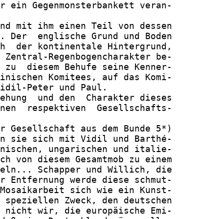
r ein Gegenmonsterbankett veran-

nd mit ihm einen Teil von dessen

. Der  englische Grund und Boden

h  der kontinentale Hintergrund,

 Zentral-Regenbogencharakter be-

 zu  diesem Behufe seine Kenner-

inischen Komitees, auf das Komi-

idil-Peter und Paul.

ehung  und den  Charakter dieses

nen  respektiven  Gesellschafts-

r Gesellschaft aus dem Bunde 5*)

n sie sich mit Vidil und Barthé-

nischen, ungarischen und italie-

ch von diesem Gesamtmob zu einem

eln... Schapper und Willich, die

r Entfernung werde diese schmut-

Mosaikarbeit sich wie ein Kunst-

 speziellen Zweck, den deutschen

 nicht wir, die europäische Emi-
