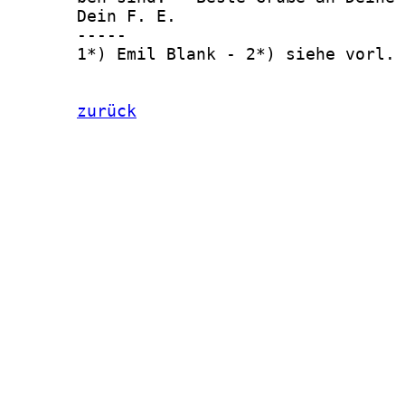
       Dein F. E.

       -----

       1*) Emil Blank - 2*) siehe vorl. 
zurück