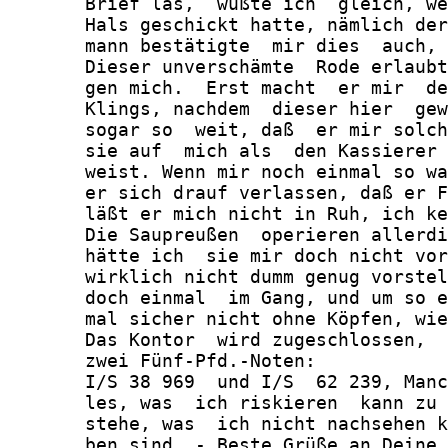
       Brief las,  wußte ich  gleich, we
       Hals geschickt hatte, nämlich der
       mann bestätigte  mir dies  auch, 
       Dieser unverschämte  Rode erlaubt
       gen mich.  Erst macht  er mir  de
       Klings, nachdem  dieser hier  gew
       sogar so  weit, daß  er mir solch
       sie auf  mich als  den Kassierer 
       weist. Wenn mir noch einmal so wa
       er sich drauf verlassen, daß er F
       läßt er mich nicht in Ruh, ich ke
       Die Saupreußen  operieren allerdi
       hätte ich  sie mir doch nicht vor
       wirklich nicht dumm genug vorstel
       doch einmal  im Gang, und um so e
       mal sicher nicht ohne Köpfen, wie
       Das Kontor  wird zugeschlossen,  
       zwei Fünf-Pfd.-Noten:

       I/S 38 969  und I/S  62 239, Manc
       les, was  ich riskieren  kann zu 
       stehe, was  ich nicht nachsehen k
       ben sind. - Beste Grüße an Deine 