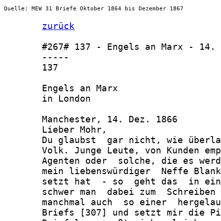
Quelle: MEW 31 Briefe Oktober 1864 bis Dezember 1867
zurück
       #267# 137 - Engels an Marx - 14. 
       -----

       137

       Engels an Marx

       in London

       Manchester, 14. Dez. 1866

       Lieber Mohr,

       Du glaubst  gar nicht, wie überla
       Volk. Junge Leute, von Kunden emp
       Agenten oder  solche, die es werd
       mein liebenswürdiger  Neffe Blank
       setzt hat  - so  geht das  in ein
       schwer man  dabei zum  Schreiben 
       manchmal auch  so einer  hergelau
       Briefs [307] und setzt mir die Pi