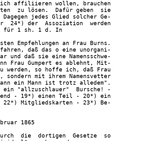
ich affiliieren wollen, brauchen

ten  zu lösen.  Dafür geben  sie

 Dagegen jedes Glied solcher Ge-

r  24*) der  Assoziation  werden

 für 1 sh. 1 d. In

sten Empfehlungen an Frau Burns.

fahren, daß das o eine unorgani-

ar und daß sie eine Namensschwe-

nn Frau Gumpert es ablehnt, Mit-

u werden, so hoffe ich, daß Frau

, sondern mit ihrem Namensvetter

ann ein Mann ist trotz alledem".

 ein "allzuschlauer"  Bursche! -

end - 19*) einen Teil - 20*) ein

 22*) Mitgliedskarten - 23*) Be-

bruar 1865

urch  die  dortigen  Gesetze  so
