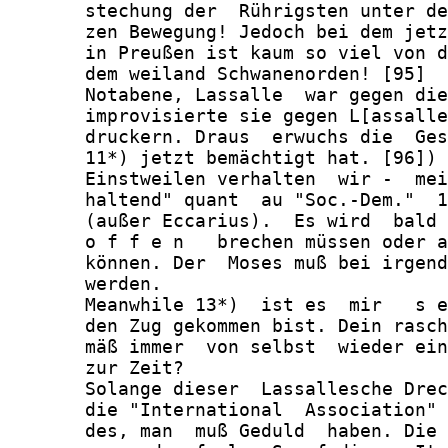
       stechung der  Rührigsten unter de
       zen Bewegung! Jedoch bei dem jetz
       in Preußen ist kaum so viel von d
       dem weiland Schwanenorden! [95]

       Notabene, Lassalle  war gegen die
       improvisierte sie gegen L[assalle
       druckern. Draus  erwuchs die  Ges
       11*) jetzt bemächtigt hat. [96])

       Einstweilen verhalten  wir -  mei
       haltend" quant  au "Soc.-Dem."  1
       (außer Eccarius).  Es wird  bald 
       o f f e n   brechen müssen oder a
       können. Der  Moses muß bei irgend
       werden.

       Meanwhile 13*)  ist es  mir   s e
       den Zug gekommen bist. Dein rasch
       mäß immer  von selbst  wieder ein
       zur Zeit?

       Solange dieser  Lassallesche Drec
       die "International  Association" 
       des, man  muß Geduld  haben. Die 