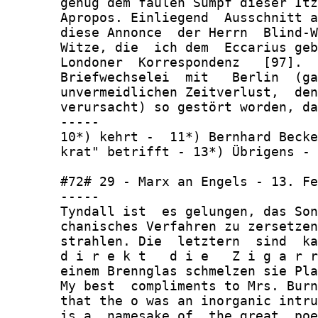
       genug dem faulen Sumpf dieser Itz
       Apropos. Einliegend  Ausschnitt a
       diese Annonce  der Herrn  Blind-W
       Witze, die  ich dem  Eccarius geb
       Londoner  Korrespondenz   [97].  
       Briefwechselei  mit   Berlin  (ga
       unvermeidlichen Zeitverlust,  den
       verursacht) so gestört worden, da
       -----

       10*) kehrt -  11*) Bernhard Becke
       krat" betrifft - 13*) Übrigens - 
       #72# 29 - Marx an Engels - 13. Fe
       -----

       Tyndall ist  es gelungen, das Son
       chanisches Verfahren zu zersetzen
       strahlen. Die  letztern  sind  ka
       d i r e k t   d i e   Z i g a r r
       einem Brennglas schmelzen sie Pla
       My best  compliments to Mrs. Burn
       that the o was an inorganic intru
       is a  namesake of  the great  poe