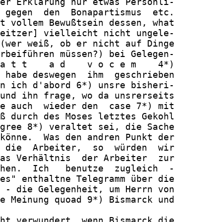
er Erklärung nur etwas Persönli-

 gegen  den  Bonapartismus  etc.

t vollem Bewußtsein dessen, what

eitzer] vielleicht nicht ungele-

(wer weiß, ob er nicht auf Dinge

rbeiführen müssen?) bei Gelegen-

a t t    a d    v o c e m    4*)

 habe deswegen  ihm  geschrieben

n ich d'abord 6*) unsre bisheri-

und ihn frage, wo da unsrerseits

e auch  wieder den  case 7*) mit

ß durch des Moses letztes Gekohl

gree 8*) veraltet sei, die Sache

könne.  Was den andren Punkt der

 die  Arbeiter,  so  würden  wir

as Verhältnis  der Arbeiter  zur

hen.  Ich   benutze  zugleich  -

es" enthaltne Telegramm über die

 - die Gelegenheit, um Herrn von

e Meinung quoad 9*) Bismarck und

ht verwundert, wenn Bismarck die
