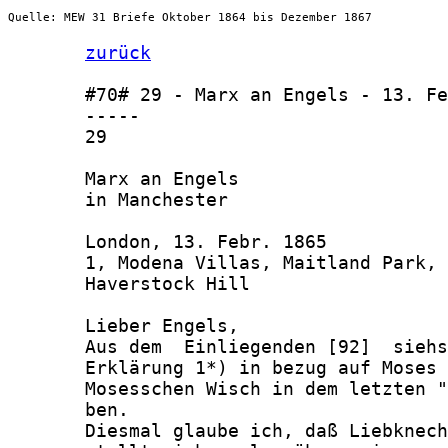
Quelle: MEW 31 Briefe Oktober 1864 bis Dezember 1867
zurück
       #70# 29 - Marx an Engels - 13. Fe
       -----

       29

       Marx an Engels

       in Manchester

       London, 13. Febr. 1865

       1, Modena Villas, Maitland Park,

       Haverstock Hill

       Lieber Engels,

       Aus dem  Einliegenden [92]  siehs
       Erklärung 1*) in bezug auf Moses 
       Mosesschen Wisch in dem letzten "
       ben.

       Diesmal glaube ich, daß Liebknech