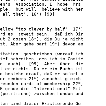
en's  Association, I  hope  Mrs.

ple,  but will  believe with her

 all that". 16*) [98]

ellow "too clever by half"! 17*)

rd es  soweit sein,  daß ich Dir

ut 2 dozen 18*), die Du ja nicht

st. Aber gebe part 19*) davon an

itation  geschrieben (worauf ich

ief schreiben, den ich im Comité

n  auch).  [99]  Aber  über  die

t er nichts. Da er ein Fuchs ist

o bestehe drauf, daß er sofort a

er members 21*) zunächst gleich-

reunden cards of membership 22*)

ß grade die "International" Mit-

(politische) zwischen London und

ten sind diese: Existierende Ge-
