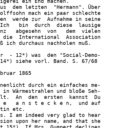
igerei ein End machen.

us  dem letzten  "Hermann". Über

olffsohn mach ein paar schlechte

en  werde zur  Aufnahme in seine

Ich   bin  durch  diese  lausige

nz   abgesehn  von   dem  vielen

 die  International  Association

ß ich durchaus nachholen muß.

r  - 12*) was  den "Social-Demo-

14*) siehe vorl. Band. S. 67/68

bruar 1865

nenlicht durch ein einfaches me-

 in Wärmestrahlen und bloße Seh-

lt.  An  den  ersten  kannst  Du

 e   a n s t e c k e n,  und auf

tin etc.

s. I am indeed very glad to hear

sion upon her name, and that she

t 15*). If Mrs. Gumpert declines
