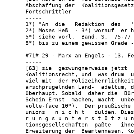
       Abschaffung der  Koalitionsgesetz
       Fortschrittler

       -----

       1*) "An  die   Redaktion  des   '
       2*) Moses Heß  - 3*) worauf  er h
       5*) siehe vorl.  Band, S.  75-77 
       8*) bis zu einem gewissen Grade -
       #71# 29 - Marx an Engels - 13. Fe
       -----

       [63] sie  gezwungnerweise jetzt  
       Koalitionsrecht, und  was drum  u
       viel mit  der Polizeiherrlichkeit
       arschprügelnden Land-  adeltum, d
       überhaupt. Sobald  daher die  Bür
       Schein Ernst  machen, macht  unbe
       volte-face 10*).  Der preußische 
       unions   n i c h t   dulden. Dies
       r u n g s u n t e r s t ü t z u n
       tionsgesellschaften  paßte   ihne
       Erweiterung der  Beamtennasen, Ko