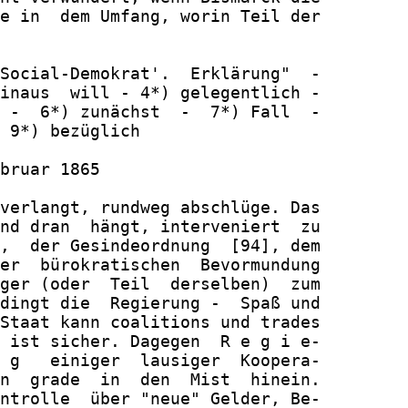
e in  dem Umfang, worin Teil der

Social-Demokrat'.  Erklärung"  -

inaus  will - 4*) gelegentlich -

 -  6*) zunächst  -  7*) Fall  -

 9*) bezüglich

bruar 1865

verlangt, rundweg abschlüge. Das

nd dran  hängt, interveniert  zu

,  der Gesindeordnung  [94], dem

er  bürokratischen  Bevormundung

ger (oder  Teil  derselben)  zum

dingt die  Regierung -  Spaß und

Staat kann coalitions und trades

 ist sicher. Dagegen  R e g i e-

 g   einiger  lausiger  Koopera-

n  grade  in  den  Mist  hinein.

ntrolle  über "neue" Gelder, Be-
