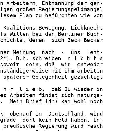
n Arbeitern, Entmannung der gan-

igen großen Regierungsgeldmangel

iesem Plan zu befürchten wie von

 Koalitions-Bewegung. Liebknecht

]s Willen bei den Berliner Buch-

chichte, deren  sich Geck Becker

ner Meinung  nach  -  uns  "ent-

2*). D.h. schreiben  n i c h t s

soweit  sein, daß  wir  entweder

nständigerweise mit ihm arbeiten

 späterer Gelegenheit gezüchtigt

 h r  l i e b,  daß Du wieder in

es Arbeiten findet sich naturge-

.  Mein Brief 14*) kam wohl noch

k  obenauf in  Deutschland, wird

grade  dort kein Feld haben. In-

 preußische Regierung wird rasch
