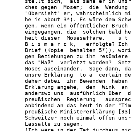
       stellt sich,  als sähe er in unsr
       ches gegen  Mosem;  die  Wendung 
       "übersieht" er, wahrscheinlich mi
       he is about 3*). Es wäre dem Schw
       gen, wenn ein öffentlicher Bruch 
       eingegangen, die  solchen bald he
       heit dieser  Mosesaffäre,    s t 
       B i s m a r c k,   erfolgte? Ich 
       Brief (Kopie  behalten 5*)), wori
       gen Beziehungen zu ihm resümiere 
       das "Maß"  verletzt worden?  Setz
       Moses auseinander.  Sage dann, da
       unsre Erklärung  to a  certain de
       daher dabei  ihr Bewenden  haben 
       Erklärung angehe,  den  Wink  an 
       anderswo uns  ausführlich über  d
       preußischen  Regierung   aussprec
       anbindend an das heut in der "Tim
       preußische Ministererklärung [93]
       Schweitzer noch einmal offen unsr
       Lassalle zu sagen.

       (Ich wäre in der Tat durchaus nic