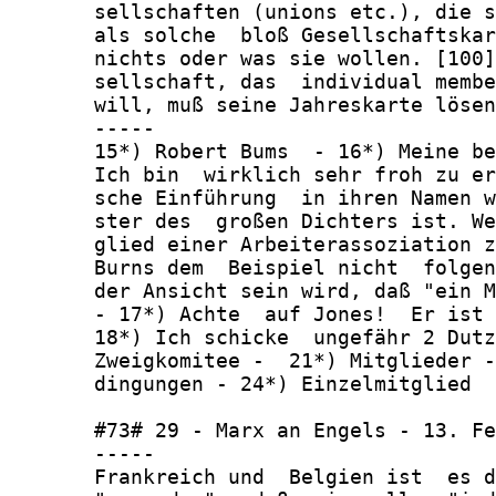
       sellschaften (unions etc.), die s
       als solche  bloß Gesellschaftskar
       nichts oder was sie wollen. [100]
       sellschaft, das  individual membe
       will, muß seine Jahreskarte lösen
       -----

       15*) Robert Bums  - 16*) Meine be
       Ich bin  wirklich sehr froh zu er
       sche Einführung  in ihren Namen w
       ster des  großen Dichters ist. We
       glied einer Arbeiterassoziation z
       Burns dem  Beispiel nicht  folgen
       der Ansicht sein wird, daß "ein M
       - 17*) Achte  auf Jones!  Er ist 
       18*) Ich schicke  ungefähr 2 Dutz
       Zweigkomitee -  21*) Mitglieder -
       dingungen - 24*) Einzelmitglied

       #73# 29 - Marx an Engels - 13. Fe
       -----

       Frankreich und  Belgien ist  es d