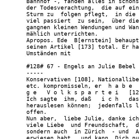
       Bahnhof -, fanden alles in schöns
       der Todesverachtung,  die auf ein
       Sturm zu  folgen pflegt,  in die 
       viel passiert  zu sein,  über die
       gangnen kleinen Wendungen und Wan
       mählich unterrichten.

       Apropos. Ede  B[ernstein] behaupt
       seinen Artikel [173] total. Er ha
       Umständen mit

       #128# 67 - Engels an Julie Bebel 
       -----

       Konservativen [108], Nationallibe
       etc. kompromisseln, er  h a b e  
       g e   V o l k s p a r t e i   [12
       Ich sagte  ihm, daß   i c h   das
       herauslesen können;  jedenfalls l
       offen.

       Nun aber,  liebe Julie, danke ich
       viele Liebe  und Freundschaft,  d
       sondern auch  in Zürich  - und  A
       erwiesen habt,  und kann  Dich nu