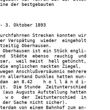
ine der bestgebauten

- 3. Oktober 1893

urchfahrnen Strecken konnten wir

er Verspätung  wieder  eingeholt

tzeitig Oberhausen.

 Oberhausen ist ein Stück engli-

nd  Städte  ebenso  rauchig  und

ser,  weil meist  hell getüncht,

die englischen nackten Ziegel.

wegen Anschlußversäumnis mehrere

rn allerhand Dunkles hatten mun-

dam  an 8.42    h o l l ä n d i-

it.  Die Stunde  Zeitunterschied

 (aus Augusts Aufstellung hatten

  w o   der  Zeitunterschied  in

 der Sache nicht sicher).

terdam von einem Bahnhof zum an-
