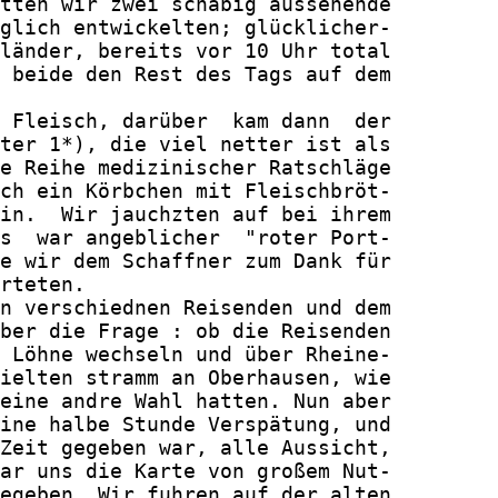
tten wir zwei schäbig aussehende

glich entwickelten; glücklicher-

länder, bereits vor 10 Uhr total

 beide den Rest des Tags auf dem

 Fleisch, darüber  kam dann  der

ter 1*), die viel netter ist als

e Reihe medizinischer Ratschläge

ch ein Körbchen mit Fleischbröt-

in.  Wir jauchzten auf bei ihrem

s  war angeblicher  "roter Port-

e wir dem Schaffner zum Dank für

rteten.

n verschiednen Reisenden und dem

ber die Frage : ob die Reisenden

 Löhne wechseln und über Rheine-

ielten stramm an Oberhausen, wie

eine andre Wahl hatten. Nun aber

ine halbe Stunde Verspätung, und

Zeit gegeben war, alle Aussicht,

ar uns die Karte von großem Nut-

egeben. Wir fuhren auf der alten
