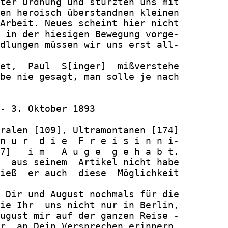
ter Ordnung und stürzten uns mit

en heroisch überstandnen kleinen

Arbeit. Neues scheint hier nicht

 in der hiesigen Bewegung vorge-

dlungen müssen wir uns erst all-

et,  Paul  S[inger]  mißverstehe

be nie gesagt, man solle je nach

- 3. Oktober 1893

ralen [109], Ultramontanen [174]

n u r  d i e  F r e i s i n n i-

7]   i m   A u g e  g e h a b t.

  aus seinem  Artikel nicht habe

ieß  er auch  diese  Möglichkeit

 Dir und August nochmals für die

ie Ihr  uns nicht nur in Berlin,

ugust mir auf der ganzen Reise -

r  an Dein Versprechen erinnern,
