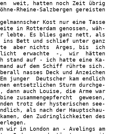
en  weit, hatten noch Zeit übrig

öhne-Rheine-Salzbergen gereisten

gelmannscher Kost nur eine Tasse

eite in Rotterdam genossen, wäh-

r lebte. Es blies ganz nett, als

 ins Bett und schlief unter ganz

te  aber nichts  Arges, bis  ich

licht  erwachte  -,  wir  hätten

h stand auf - ich hatte eine Ka-

mand auf dem Schiff rührte sich.

berall nasses Deck und Anzeichen

Em junger  Deutscher kam endlich

nen entsetzlichen Sturm durchge-

, dann auch Louise, die Arme war

bine zusammengepfercht  gewesen,

nden trotz der hysterischen see-

ndlich, als nach der Hauptschau-

kamen, den Zudringlichkeiten des

erlegen.

n wir in London an - Avelings am
