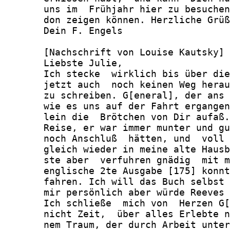
       uns im  Frühjahr hier zu besuchen
       don zeigen können. Herzliche Grüß
       Dein F. Engels

       [Nachschrift von Louise Kautsky]

       Liebste Julie,

       Ich stecke  wirklich bis über die
       jetzt auch  noch keinen Weg herau
       zu schreiben. G[eneral], der ans 
       wie es uns auf der Fahrt ergangen
       lein die  Brötchen von Dir aufaß.
       Reise, er war immer munter und gu
       noch Anschluß  hätten, und  voll 
       gleich wieder in meine alte Hausb
       ste aber  verfuhren gnädig  mit m
       englische 2te Ausgabe [175] konnt
       fahren. Ich will das Buch selbst 
       mir persönlich aber würde Reeves 
       Ich schließe  mich von  Herzen G[
       nicht Zeit,  über alles Erlebte n
       nem Traum, der durch Arbeit unter