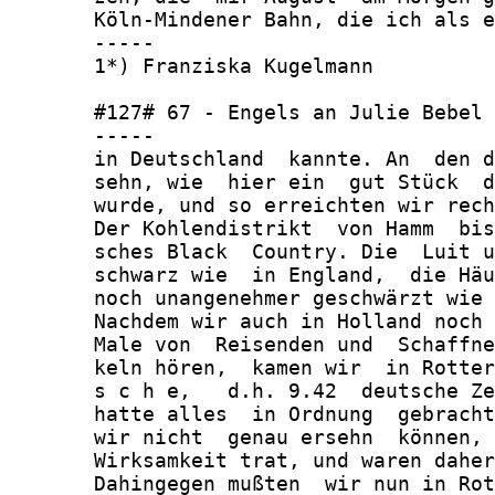
       Köln-Mindener Bahn, die ich als e
       -----

       1*) Franziska Kugelmann

       #127# 67 - Engels an Julie Bebel 
       -----

       in Deutschland  kannte. An  den d
       sehn, wie  hier ein  gut Stück  d
       wurde, und so erreichten wir rech
       Der Kohlendistrikt  von Hamm  bis
       sches Black  Country. Die  Luit u
       schwarz wie  in England,  die Häu
       noch unangenehmer geschwärzt wie 
       Nachdem wir auch in Holland noch 
       Male von  Reisenden und  Schaffne
       keln hören,  kamen wir  in Rotter
       s c h e,   d.h. 9.42  deutsche Ze
       hatte alles  in Ordnung  gebracht
       wir nicht  genau ersehn  können, 
       Wirksamkeit trat, und waren daher
       Dahingegen mußten  wir nun in Rot