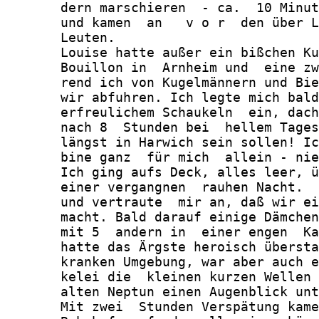
       dern marschieren  - ca.  10 Minut
       und kamen  an   v o r  den über L
       Leuten.

       Louise hatte außer ein bißchen Ku
       Bouillon in  Arnheim und  eine zw
       rend ich von Kugelmännern und Bie
       wir abfuhren. Ich legte mich bald
       erfreulichem Schaukeln  ein, dach
       nach 8  Stunden bei  hellem Tages
       längst in Harwich sein sollen! Ic
       bine ganz  für mich  allein - nie
       Ich ging aufs Deck, alles leer, ü
       einer vergangnen  rauhen Nacht.  
       und vertraute  mir an, daß wir ei
       macht. Bald darauf einige Dämchen
       mit 5  andern in  einer engen  Ka
       hatte das Ärgste heroisch übersta
       kranken Umgebung, war aber auch e
       kelei die  kleinen kurzen Wellen 
       alten Neptun einen Augenblick unt
       Mit zwei  Stunden Verspätung kame