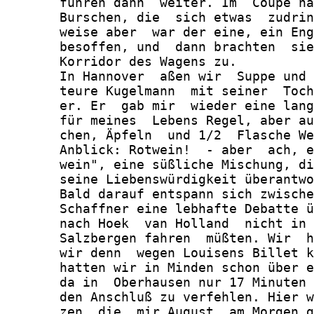
       fuhren dann  weiter. Im  Coupé ha
       Burschen, die  sich etwas  zudrin
       weise aber  war der eine, ein Eng
       besoffen, und  dann brachten  sie
       Korridor des Wagens zu.

       In Hannover  aßen wir  Suppe und 
       teure Kugelmann  mit seiner  Toch
       er. Er  gab mir  wieder eine lang
       für meines  Lebens Regel, aber au
       chen, Äpfeln  und 1/2  Flasche We
       Anblick: Rotwein!  - aber  ach, e
       wein", eine süßliche Mischung, di
       seine Liebenswürdigkeit überantwo
       Bald darauf entspann sich zwische
       Schaffner eine lebhafte Debatte ü
       nach Hoek  van Holland  nicht in 
       Salzbergen fahren  müßten. Wir  h
       wir denn  wegen Louisens Billet k
       hatten wir in Minden schon über e
       da in  Oberhausen nur 17 Minuten 
       den Anschluß zu verfehlen. Hier w
       zen, die  mir August  am Morgen g