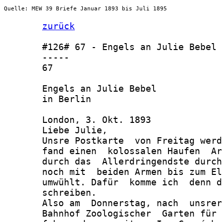
Quelle: MEW 39 Briefe Januar 1893 bis Juli 1895
zurück
       #126# 67 - Engels an Julie Bebel 
       -----

       67

       Engels an Julie Bebel

       in Berlin

       London, 3. Okt. 1893

       Liebe Julie,

       Unsre Postkarte  von Freitag werd
       fand einen  kolossalen Haufen  Ar
       durch das  Allerdringendste durch
       noch mit  beiden Armen bis zum El
       umwühlt. Dafür  komme ich  denn d
       schreiben.

       Also am  Donnerstag, nach  unsrer
       Bahnhof Zoologischer  Garten für 