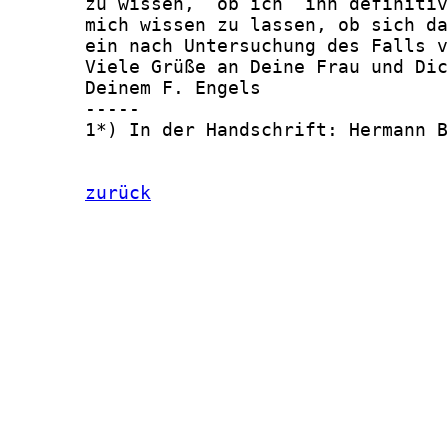
       zu wissen,  ob ich  ihn definitiv
       mich wissen zu lassen, ob sich da
       ein nach Untersuchung des Falls v
       Viele Grüße an Deine Frau und Dic
       Deinem F. Engels

       -----

       1*) In der Handschrift: Hermann B
zurück