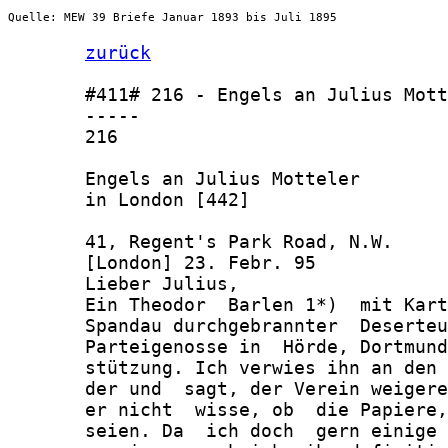
Quelle: MEW 39 Briefe Januar 1893 bis Juli 1895
zurück
       #411# 216 - Engels an Julius Mott
       -----

       216

       Engels an Julius Motteler

       in London [442]

       41, Regent's Park Road, N.W.

       [London] 23. Febr. 95

       Lieber Julius,

       Ein Theodor  Barlen 1*)  mit Kart
       Spandau durchgebrannter  Deserteu
       Parteigenosse in  Hörde, Dortmund
       stützung. Ich verwies ihn an den 
       der und  sagt, der Verein weigere
       er nicht  wisse, ob  die Papiere,
       seien. Da  ich doch  gern einige 