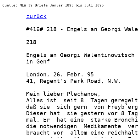
Quelle: MEW 39 Briefe Januar 1893 bis Juli 1895
zurück
       #416# 218 - Engels an Georgi Wale
       -----

       218

       Engels an Georgi Walentinowitsch 
       in Genf

       London, 26. Febr. 95

       41, Regent's Park Road, N.W.

       Mein lieber Plechanow,

       Alles ist  seit 8  Tagen geregelt
       daß sie  sich gern  von Freyb[erg
       Dieser hat  sie gestern vor 8 Tag
       mal. Er  hat eine  starke Bronchi
       die notwendigen  Medikamente  ver
       braucht vor  allem eine reichhalt