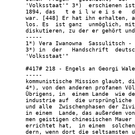
       'Volksstaat'" 3*)  erschienen ist
       1894, das   t e i l w e i s e   d
       war. [448] Er hat ihn erhalten, a
       los. Es  ist ganz  unmöglich, mit
       diskutieren, zu der er gehört und
       -----

       1*) Vera Iwanowna  Sassulitsch - 
       3*) in  der   Handschrift  deutsc
       'Volksstaat'"

       #417# 218 - Engels an Georgi Wale
       -----

       kommunistische Mission glaubt, di
       4*), von den anderen profanen Völ
       Übrigens, in  einem Lande  wie de
       industrie auf  die ursprüngliche 
       und alle  Zwischenphasen der Zivi
       in einem  Lande, das außerdem von
       men geistigen chinesischen Mauer 
       errichtet hat,  in einem  solchen
       dern, wenn dort die seltsamsten u