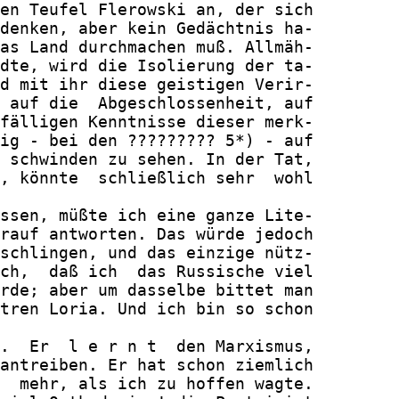
en Teufel Flerowski an, der sich

denken, aber kein Gedächtnis ha-

as Land durchmachen muß. Allmäh-

dte, wird die Isolierung der ta-

d mit ihr diese geistigen Verir-

 auf die  Abgeschlossenheit, auf

fälligen Kenntnisse dieser merk-

ig - bei den ????????? 5*) - auf

 schwinden zu sehen. In der Tat,

, könnte  schließlich sehr  wohl

ssen, müßte ich eine ganze Lite-

rauf antworten. Das würde jedoch

schlingen, und das einzige nütz-

ch,  daß ich  das Russische viel

rde; aber um dasselbe bittet man

tren Loria. Und ich bin so schon

.  Er  l e r n t  den Marxismus,

antreiben. Er hat schon ziemlich

  mehr, als ich zu hoffen wagte.
