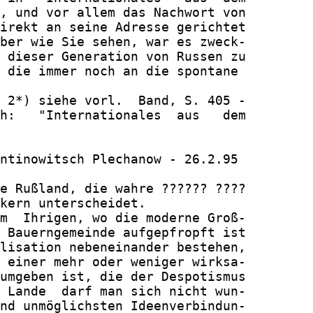
, und vor allem das Nachwort von

irekt an seine Adresse gerichtet

ber wie Sie sehen, war es zweck-

 dieser Generation von Russen zu

 die immer noch an die spontane

 2*) siehe vorl.  Band, S. 405 -

h:   "Internationales  aus   dem

ntinowitsch Plechanow - 26.2.95

e Rußland, die wahre ?????? ????

kern unterscheidet.

m  Ihrigen, wo die moderne Groß-

 Bauerngemeinde aufgepfropft ist

lisation nebeneinander bestehen,

 einer mehr oder weniger wirksa-

umgeben ist, die der Despotismus

 Lande  darf man sich nicht wun-

nd unmöglichsten Ideenverbindun-
