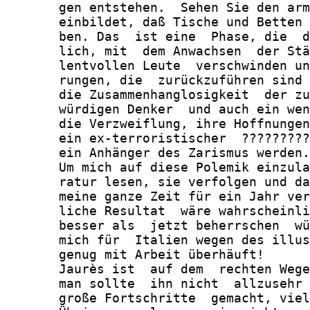
       gen entstehen.  Sehen Sie den arm
       einbildet, daß Tische und Betten 
       ben. Das  ist eine  Phase, die  d
       lich, mit  dem Anwachsen  der Stä
       lentvollen Leute  verschwinden un
       rungen, die  zurückzuführen sind 
       die Zusammenhanglosigkeit  der zu
       würdigen Denker  und auch ein wen
       die Verzweiflung, ihre Hoffnungen
       ein ex-terroristischer  ?????????
       ein Anhänger des Zarismus werden.

       Um mich auf diese Polemik einzula
       ratur lesen, sie verfolgen und da
       meine ganze Zeit für ein Jahr ver
       liche Resultat  wäre wahrscheinli
       besser als  jetzt beherrschen  wü
       mich für  Italien wegen des illus
       genug mit Arbeit überhäuft!

       Jaurès ist  auf dem  rechten Wege
       man sollte  ihn nicht  allzusehr 
       große Fortschritte  gemacht, viel