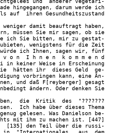
chtgelees und  anderer vegetari-

ade hingegangen, darum werde ich

ls auf  ihren Gesundheitszustand

 weniger damit beauftragt haben,

rn, müssen Sie mir sagen, ob sie

e ich Sie bitten, mir zu gestat-

ubieten, wenigstens für die Zeit

würde ich Ihnen, sagen wir, fünf

 v o n  I h n e n  k o m m e n d

i in keiner Weise in Erscheinung

ie  hätten ihr  dieses Geld  ge-

digung vorbringen kann, eine Än-

nen, und daß F[reyberger] gesagt

nbedingt ändern. Oder denken Sie

ben,  die  Kritik  des  "???????

sen.  Ich habe über dieses Thema

genug gelesen. Was Danielson be-

hts mit ihm zu machen ist. [447]

  [135] den Teil über die russi-

 in  "Internationales   aus  dem
