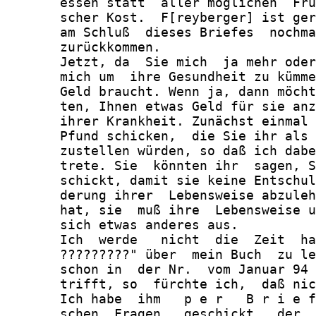
       essen statt  aller möglichen  Fru
       scher Kost.  F[reyberger] ist ger
       am Schluß  dieses Briefes  nochma
       zurückkommen.

       Jetzt, da  Sie mich  ja mehr oder
       mich um  ihre Gesundheit zu kümme
       Geld braucht. Wenn ja, dann möcht
       ten, Ihnen etwas Geld für sie anz
       ihrer Krankheit. Zunächst einmal 
       Pfund schicken,  die Sie ihr als 
       zustellen würden, so daß ich dabe
       trete. Sie  könnten ihr  sagen, S
       schickt, damit sie keine Entschul
       derung ihrer  Lebensweise abzuleh
       hat, sie  muß ihre  Lebensweise u
       sich etwas anderes aus.

       Ich  werde   nicht  die  Zeit  ha
       ?????????" über  mein Buch  zu le
       schon in  der Nr.  vom Januar 94 
       trifft, so  fürchte ich,  daß nic
       Ich habe  ihm   p e r   B r i e f
       schen  Fragen   geschickt,  der  