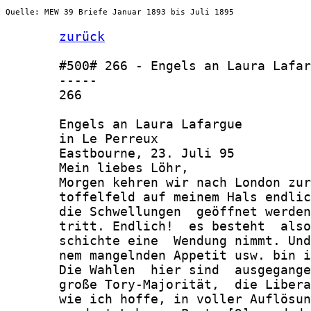
Quelle: MEW 39 Briefe Januar 1893 bis Juli 1895
zurück
       #500# 266 - Engels an Laura Lafar
       -----

       266

       Engels an Laura Lafargue

       in Le Perreux

       Eastbourne, 23. Juli 95

       Mein liebes Löhr,

       Morgen kehren wir nach London zur
       toffelfeld auf meinem Hals endlic
       die Schwellungen  geöffnet werden
       tritt. Endlich!  es besteht  also
       schichte eine  Wendung nimmt. Und
       nem mangelnden Appetit usw. bin i
       Die Wahlen  hier sind  ausgegange
       große Tory-Majorität,  die Libera
       wie ich hoffe, in voller Auflösun