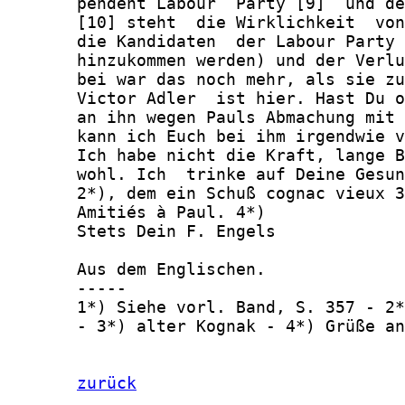
       pendent Labour  Party [9]  und de
       [10] steht  die Wirklichkeit  von
       die Kandidaten  der Labour Party 
       hinzukommen werden) und der Verlu
       bei war das noch mehr, als sie zu
       Victor Adler  ist hier. Hast Du o
       an ihn wegen Pauls Abmachung mit 
       kann ich Euch bei ihm irgendwie v
       Ich habe nicht die Kraft, lange B
       wohl. Ich  trinke auf Deine Gesun
       2*), dem ein Schuß cognac vieux 3
       Amitiés à Paul. 4*)

       Stets Dein F. Engels

       Aus dem Englischen.

       -----

       1*) Siehe vorl. Band, S. 357 - 2*
       - 3*) alter Kognak - 4*) Grüße an
zurück