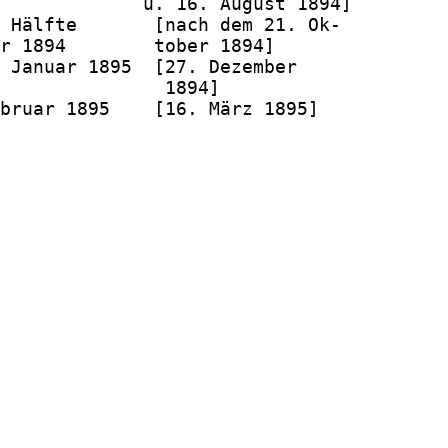
             u. 16. August 1894]

 Hälfte       [nach dem 21. Ok-

r 1894        tober 1894]

 Januar 1895  [27. Dezember

               1894]

bruar 1895    [16. März 1895]
