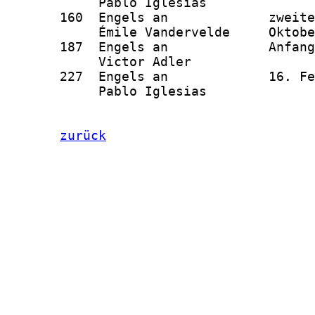
            Pablo Iglesias              
       160  Engels an             zweite
            Émile Vandervelde     Oktobe
       187  Engels an             Anfang
            Victor Adler                
       227  Engels an             16. Fe
            Pablo Iglesias

zurück