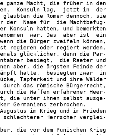
e ganze Macht, die früher in den

en,  Konsuln lag,  jetzt in  der

 glaubten die Römer dennoch, sie

r der  Name für  die Machtbefug-

er Konsuln hatten, und bemerkten

enommen  war. Das  aber ist  ein

wenn die Bürger zweifeln können,

st regieren oder regiert werden.

emals glücklicher, denn die Par-

ntabrer besiegt,  die Raeter und

nen aber, die ärgsten Feinde der

ämpft hatte,  besiegten zwar  in

ücke, Tapferkeit und ihre Wälder

 durch das römische Bürgerrecht,

urch die Waffen erfahrener Heer-

t, die unter ihnen selbst ausge-

ker Germaniens zerbrochen.

Augustus im Krieg und im Frieden

 schlechterer Herrscher verglei-

ber, die vor dem Punischen Krieg
