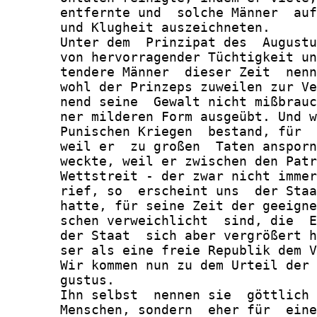
       entfernte und  solche Männer  auf
       und Klugheit auszeichneten.

       Unter dem  Prinzipat des  Augustu
       von hervorragender Tüchtigkeit un
       tendere Männer  dieser Zeit  nenn
       wohl der Prinzeps zuweilen zur Ve
       nend seine  Gewalt nicht mißbrauc
       ner milderen Form ausgeübt. Und w
       Punischen Kriegen  bestand, für  
       weil er  zu großen  Taten ansporn
       weckte, weil er zwischen den Patr
       Wettstreit - der zwar nicht immer
       rief, so  erscheint uns  der Staa
       hatte, für seine Zeit der geeigne
       schen verweichlicht  sind, die  E
       der Staat  sich aber vergrößert h
       ser als eine freie Republik dem V
       Wir kommen nun zu dem Urteil der 
       gustus.

       Ihn selbst  nennen sie  göttlich 
       Menschen, sondern  eher für  eine