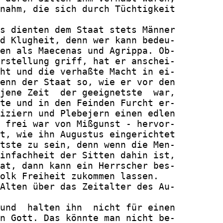
nahm, die sich durch Tüchtigkeit

s dienten dem Staat stets Männer

d Klugheit, denn wer kann bedeu-

en als Maecenas und Agrippa. Ob-

rstellung griff, hat er anschei-

ht und die verhaßte Macht in ei-

enn der Staat so, wie er vor den

jene Zeit  der geeignetste  war,

te und in den Feinden Furcht er-

iziern und Plebejern einen edlen

 frei war von Mißgunst - hervor-

t, wie ihn Augustus eingerichtet

tste zu sein, denn wenn die Men-

infachheit der Sitten dahin ist,

at, dann kann ein Herrscher bes-

olk Freiheit zukommen lassen.

Alten über das Zeitalter des Au-

und  halten ihn  nicht für einen

n Gott. Das könnte man nicht be-
