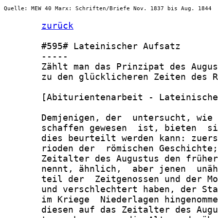
Quelle: MEW 40 Marx: Schriften/Briefe Nov. 1837 bis Aug. 1844
zurück
       #595# Lateinischer Aufsatz

       -----

       Zählt man das Prinzipat des Augus
       zu den glücklicheren Zeiten des R
       [Abiturientenarbeit - Lateinische
       Demjenigen, der  untersucht, wie 
       schaffen gewesen  ist, bieten  si
       dies beurteilt werden kann: zuers
       rioden der  römischen Geschichte;
       Zeitalter des Augustus den früher
       nennt, ähnlich,  aber jenen  unäh
       teil der  Zeitgenossen und der Mo
       und verschlechtert haben, der Sta
       im Kriege  Niederlagen hingenomme
       diesen auf das Zeitalter des Augu