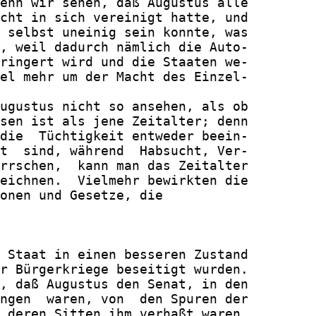
enn wir sehen, daß Augustus alle

cht in sich vereinigt hatte, und

 selbst uneinig sein konnte, was

, weil dadurch nämlich die Auto-

ringert wird und die Staaten we-

el mehr um der Macht des Einzel-

ugustus nicht so ansehen, als ob

sen ist als jene Zeitalter; denn

die  Tüchtigkeit entweder beein-

t  sind, während  Habsucht, Ver-

rrschen,  kann man das Zeitalter

eichnen.  Vielmehr bewirkten die

onen und Gesetze, die

 Staat in einen besseren Zustand

r Bürgerkriege beseitigt wurden.

, daß Augustus den Senat, in den

ngen  waren, von  den Spuren der

 deren Sitten ihm verhaßt waren,
