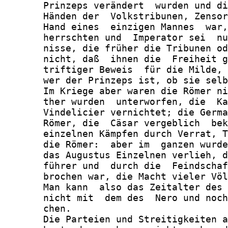
       Prinzeps verändert  wurden und di
       Händen der  Volkstribunen, Zensor
       Hand eines  einzigen Mannes  war,
       herrschten und  Imperator sei  nu
       nisse, die früher die Tribunen od
       nicht, daß  ihnen die  Freiheit g
       triftiger Beweis  für die Milde, 
       wer der Prinzeps ist, ob sie selb
       Im Kriege aber waren die Römer ni
       ther wurden  unterworfen, die  Ka
       Vindelicier vernichtet; die Germa
       Römer, die  Cäsar vergeblich  bek
       einzelnen Kämpfen durch Verrat, T
       die Römer:  aber im  ganzen wurde
       das Augustus Einzelnen verlieh, d
       führer und  durch die  Feindschaf
       brochen war, die Macht vieler Völ
       Man kann  also das Zeitalter des 
       nicht mit  dem des  Nero und noch
       chen.

       Die Parteien und Streitigkeiten a