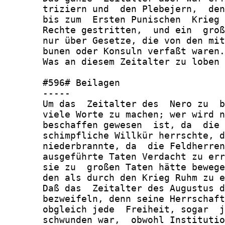
       triziern und  den Plebejern,  den
       bis zum  Ersten Punischen  Krieg 
       Rechte gestritten,  und ein  groß
       nur über Gesetze, die von den mit
       bunen oder Konsuln verfaßt waren.

       Was an diesem Zeitalter zu loben 
       #596# Beilagen

       -----

       Um das  Zeitalter des  Nero zu  b
       viele Worte zu machen; wer wird n
       beschaffen gewesen  ist, da  die 
       schimpfliche Willkür herrschte, d
       niederbrannte, da  die Feldherren
       ausgeführte Taten Verdacht zu err
       sie zu  großen Taten hätte bewege
       den als durch den Krieg Ruhm zu e
       Daß das  Zeitalter des Augustus d
       bezweifeln, denn seine Herrschaft
       obgleich jede  Freiheit, sogar  j
       schwunden war,  obwohl Institutio