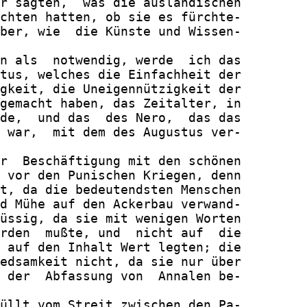
r sagten,  was die ausländischen

chten hatten, ob sie es fürchte-

ber, wie  die Künste und Wissen-

n als  notwendig, werde  ich das

tus, welches die Einfachheit der

gkeit, die Uneigennützigkeit der

gemacht haben, das Zeitalter, in

de,  und das  des Nero,  das das

 war,  mit dem des Augustus ver-

r  Beschäftigung mit den schönen

 vor den Punischen Kriegen, denn

t, da die bedeutendsten Menschen

d Mühe auf den Ackerbau verwand-

üssig, da sie mit wenigen Worten

rden  mußte, und  nicht auf  die

 auf den Inhalt Wert legten; die

edsamkeit nicht, da sie nur über

 der  Abfassung von  Annalen be-

üllt vom Streit zwischen den Pa-
