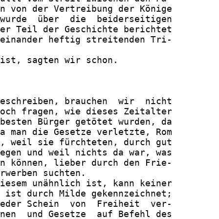
n von der Vertreibung der Könige

wurde  über  die  beiderseitigen

er Teil der Geschichte berichtet

einander heftig streitenden Tri-

ist, sagten wir schon.

eschreiben, brauchen  wir  nicht

och fragen, wie dieses Zeitalter

besten Bürger getötet wurden, da

a man die Gesetze verletzte, Rom

, weil sie fürchteten, durch gut

egen und weil nichts da war, was

n können, lieber durch den Frie-

rwerben suchten.

iesem unähnlich ist, kann keiner

 ist durch Milde gekennzeichnet;

eder Schein  von  Freiheit  ver-

nen  und Gesetze  auf Befehl des
