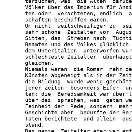
       tersuchen, was  die Alten  darübe
       Völker über das Imperium für Ansi
       ten oder  verachteten, endlich  a
       schaften beschaffen waren.

       Um nicht  weitschweifiger zu  sei
       sehr schöne  Zeitalter vor  Augus
       Sitten, das  Streben nach  Tüchti
       Beamten und des Volkes glücklich 
       dem Unteritalien  unterworfen wur
       schlechteste Zeitalter  überhaupt
       gleichen.

       Niemals waren  die Römer  mehr de
       Künsten abgeneigt als in der Zeit
       die Bildung  wurde wenig geschätz
       jener Zeiten  besonders Eifer  un
       ten; die  Beredsamkeit war überfl
       über das  sprachen, was  getan we
       Feinheit der  Rede, sondern  mehr
       Geschichte aber  bedurfte der Ber
       Taten berichtete  und allein  aus
       stand.

       Das ganze  Zeitalter aber war erf