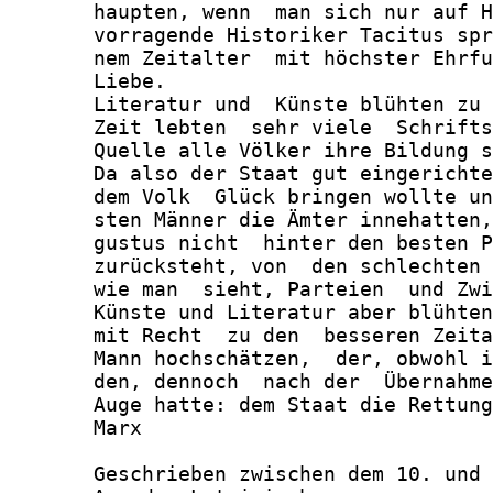
       haupten, wenn  man sich nur auf H
       vorragende Historiker Tacitus spr
       nem Zeitalter  mit höchster Ehrfu
       Liebe.

       Literatur und  Künste blühten zu 
       Zeit lebten  sehr viele  Schrifts
       Quelle alle Völker ihre Bildung s
       Da also der Staat gut eingerichte
       dem Volk  Glück bringen wollte un
       sten Männer die Ämter innehatten,
       gustus nicht  hinter den besten P
       zurücksteht, von  den schlechten 
       wie man  sieht, Parteien  und Zwi
       Künste und Literatur aber blühten
       mit Recht  zu den  besseren Zeita
       Mann hochschätzen,  der, obwohl i
       den, dennoch  nach der  Übernahme
       Auge hatte: dem Staat die Rettung
       Marx

       Geschrieben zwischen dem 10. und 