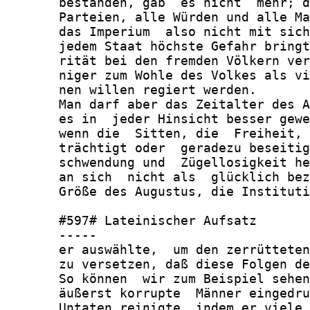
       bestanden, gab  es nicht  mehr; d
       Parteien, alle Würden und alle Ma
       das Imperium  also nicht mit sich
       jedem Staat höchste Gefahr bringt
       rität bei den fremden Völkern ver
       niger zum Wohle des Volkes als vi
       nen willen regiert werden.

       Man darf aber das Zeitalter des A
       es in  jeder Hinsicht besser gewe
       wenn die  Sitten, die  Freiheit, 
       trächtigt oder  geradezu beseitig
       schwendung und  Zügellosigkeit he
       an sich  nicht als  glücklich bez
       Größe des Augustus, die Instituti
       #597# Lateinischer Aufsatz

       -----

       er auswählte,  um den zerrütteten
       zu versetzen, daß diese Folgen de
       So können  wir zum Beispiel sehen
       äußerst korrupte  Männer eingedru
       Untaten reinigte, indem er viele,