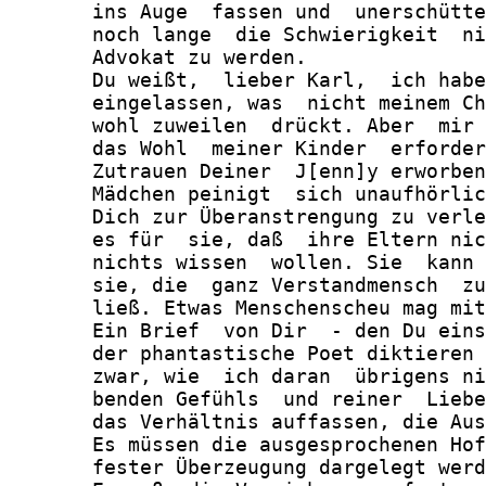
       ins Auge  fassen und  unerschütte
       noch lange  die Schwierigkeit  ni
       Advokat zu werden.

       Du weißt,  lieber Karl,  ich habe
       eingelassen, was  nicht meinem Ch
       wohl zuweilen  drückt. Aber  mir 
       das Wohl  meiner Kinder  erforder
       Zutrauen Deiner  J[enn]y erworben
       Mädchen peinigt  sich unaufhörlic
       Dich zur Überanstrengung zu verle
       es für  sie, daß  ihre Eltern nic
       nichts wissen  wollen. Sie  kann 
       sie, die  ganz Verstandmensch  zu
       ließ. Etwas Menschenscheu mag mit
       Ein Brief  von Dir  - den Du eins
       der phantastische Poet diktieren 
       zwar, wie  ich daran  übrigens ni
       benden Gefühls  und reiner  Liebe
       das Verhältnis auffassen, die Aus
       Es müssen die ausgesprochenen Hof
       fester Überzeugung dargelegt werd