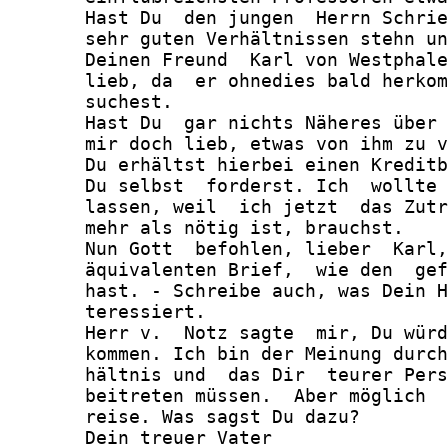
       Hast Du  den jungen  Herrn Schrie
       sehr guten Verhältnissen stehn un
       Deinen Freund  Karl von Westphale
       lieb, da  er ohnedies bald herkom
       suchest.

       Hast Du  gar nichts Näheres über 
       mir doch lieb, etwas von ihm zu v
       Du erhältst hierbei einen Kreditb
       Du selbst  forderst. Ich  wollte 
       lassen, weil  ich jetzt  das Zutr
       mehr als nötig ist, brauchst.

       Nun Gott  befohlen, lieber  Karl,
       äquivalenten Brief,  wie den  gef
       hast. - Schreibe auch, was Dein H
       teressiert.

       Herr v.  Notz sagte  mir, Du würd
       kommen. Ich bin der Meinung durch
       hältnis und  das Dir  teurer Pers
       beitreten müssen.  Aber möglich  
       reise. Was sagst Du dazu?

       Dein treuer Vater
