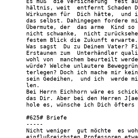
       Es muß  die Versicherung  fest au
       hältnis, weit  entfernt Schaden D
       Wirkungen für  Dich hätte,  und i
       das selbst. Dahingegen fordere mi
       Übermute, der  das arme  Kind so 
       nicht schwanke,  nicht zurücksehe
       festem Blick die Zukunft erwarte.

       Was sagst  Du zu Deinem Vater? Fi
       Erstaunen zum  Unterhändler quali
       wohl von  manchem beurteilt werde
       würde? Welche unlautere Beweggrün
       terlegen? Doch ich mache mir kein
       sein Gedeihen,  und ich  werde mi
       len.

       Bei Herrn Eichhorn wäre es schick
       das Dir. Aber bei den Herren J[ae
       hole es, wünsche ich Dich öfters 
       #625# Briefe

       -----

       Nicht weniger  gut möchte  es woh
       einflußreichsten Professoren etwa