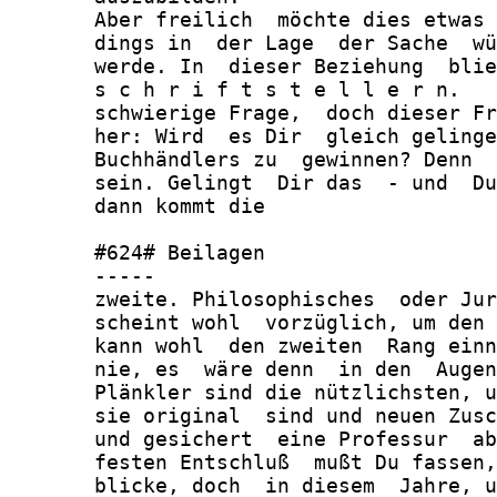
       Aber freilich  möchte dies etwas 
       dings in  der Lage  der Sache  wü
       werde. In  dieser Beziehung  blie
       s c h r i f t s t e l l e r n.   
       schwierige Frage,  doch dieser Fr
       her: Wird  es Dir  gleich gelinge
       Buchhändlers zu  gewinnen? Denn  
       sein. Gelingt  Dir das  - und  Du
       dann kommt die

       #624# Beilagen

       -----

       zweite. Philosophisches  oder Jur
       scheint wohl  vorzüglich, um den 
       kann wohl  den zweiten  Rang einn
       nie, es  wäre denn  in den  Augen
       Plänkler sind die nützlichsten, u
       sie original  sind und neuen Zusc
       und gesichert  eine Professur  ab
       festen Entschluß  mußt Du fassen,
       blicke, doch  in diesem  Jahre, u