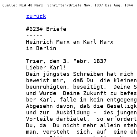
Quelle: MEW 40 Marx: Schriften/Briefe Nov. 1837 bis Aug. 1844
zurück
       #623# Briefe

       -----

       Heinrich Marx an Karl Marx

       in Berlin

       Trier, den 3. Febr. 1837

       Lieber Karl!

       Dein jüngstes Schreiben hat mich 
       beweist mir,  daß Du  die kleinen
       beunruhigten, beseitigt,  Deine S
       und Würde  Deine Zukunft zu befes
       ber Karl, falle in kein entgegeng
       Abgesehn davon, daß die Geselligk
       und zur  Ausbildung -  des jungen
       Vorteile darbietet,  so erfordert
       Du, da  Du nicht mehr allein steh
       man, versteht  sich, auf  eine eh