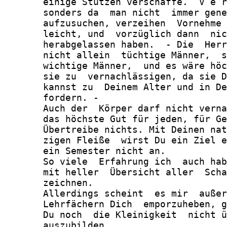
       einige Stützen verschaffe.  V e r
       sonders da  man nicht  immer gene
       aufzusuchen, verzeihen  Vornehme 
       leicht, und  vorzüglich dann  nic
       herabgelassen haben.  - Die  Herr
       nicht allein  tüchtige Männer,  s
       wichtige Männer,  und es wäre höc
       sie zu  vernachlässigen, da sie D
       kannst zu  Deinem Alter und in De
       fordern. -

       Auch der  Körper darf nicht verna
       das höchste Gut für jeden, für Ge
       Übertreibe nichts. Mit Deinen nat
       zigen Fleiße  wirst Du ein Ziel e
       ein Semester nicht an.

       So viele  Erfahrung ich  auch hab
       mit heller  Übersicht aller  Scha
       zeichnen.

       Allerdings scheint  es mir  außer
       Lehrfächern Dich  emporzuheben, g
       Du noch  die Kleinigkeit  nicht ü
       auszubilden.
