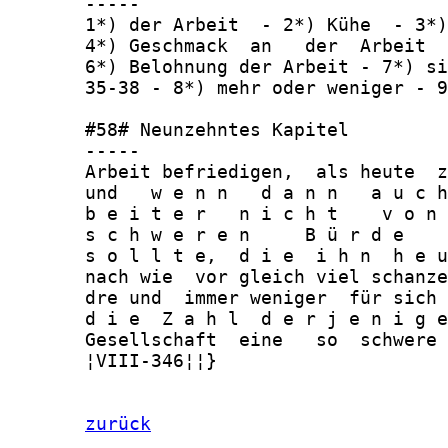
       -----

       1*) der Arbeit  - 2*) Kühe  - 3*)
       4*) Geschmack  an   der  Arbeit  
       6*) Belohnung der Arbeit - 7*) si
       35-38 - 8*) mehr oder weniger - 9
       #58# Neunzehntes Kapitel

       -----

       Arbeit befriedigen,  als heute  z
       und   w e n n   d a n n   a u c h
       b e i t e r   n i c h t    v o n 
       s c h w e r e n     B ü r d e    
       s o l l t e,  d i e  i h n  h e u
       nach wie  vor gleich viel schanze
       dre und  immer weniger  für sich 
       d i e  Z a h l  d e r j e n i g e
       Gesellschaft  eine   so  schwere 
       ¦VIII-346¦¦}

zurück