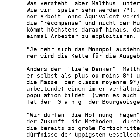
       Was versteht  aber Malthus  unter
       Wie wir  später sehn werden 7*), 
       ner Arbeit  ohne Äquivalent verri
       die "récompense" und nicht der Hu
       kömmt höchstens darauf hinaus, da
       einmal Arbeiter zu exploitieren.

       "Je mehr sich das Monopol ausdehn
       rer wird die Kette für die Ausgeb
       Anders der  "tiefe Denker"  Malth
       er selbst als plus ou moins 8*) u
       die Masse  der classe moyenne 9*)
       arbeitende) einen immer verhältni
       population bildet  (wenn es auch 
       Tat der  G a n g  der Bourgeoisge
       "Wir dürfen  die Hoffnung  hegen"
       der Zukunft  die Methoden,  durch
       die bereits so große Fortschritte
       dürfnisse der üppigsten Gesellsch