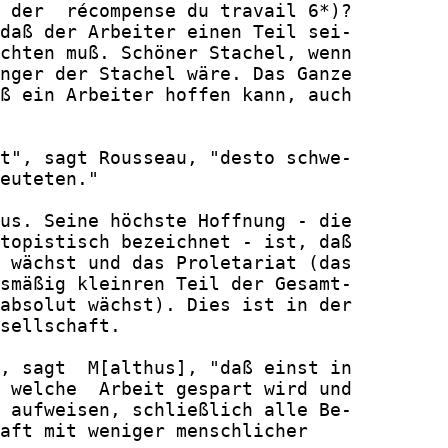
 der  récompense du travail 6*)?

daß der Arbeiter einen Teil sei-

chten muß. Schöner Stachel, wenn

nger der Stachel wäre. Das Ganze

ß ein Arbeiter hoffen kann, auch

t", sagt Rousseau, "desto schwe-

euteten."

us. Seine höchste Hoffnung - die

topistisch bezeichnet - ist, daß

 wächst und das Proletariat (das

smäßig kleinren Teil der Gesamt-

absolut wächst). Dies ist in der

sellschaft.

, sagt  M[althus], "daß einst in

 welche  Arbeit gespart wird und

 aufweisen, schließlich alle Be-

aft mit weniger menschlicher
