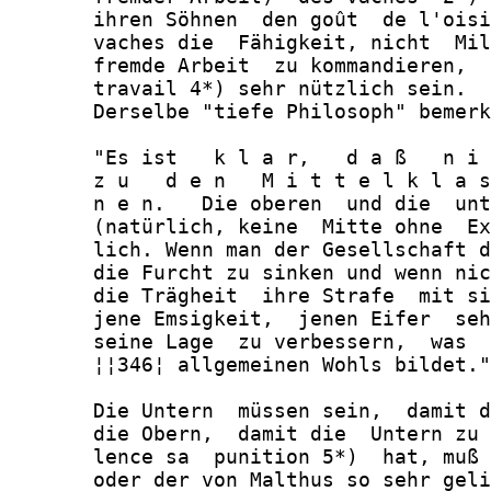
       ihren Söhnen  den goût  de l'oisi
       vaches die  Fähigkeit, nicht  Mil
       fremde Arbeit  zu kommandieren,  
       travail 4*) sehr nützlich sein.

       Derselbe "tiefe Philosoph" bemerk
       "Es ist   k l a r,   d a ß   n i 
       z u   d e n   M i t t e l k l a s
       n e n.   Die oberen  und die  unt
       (natürlich, keine  Mitte ohne  Ex
       lich. Wenn man der Gesellschaft d
       die Furcht zu sinken und wenn nic
       die Trägheit  ihre Strafe  mit si
       jene Emsigkeit,  jenen Eifer  seh
       seine Lage  zu verbessern,  was  
       ¦¦346¦ allgemeinen Wohls bildet."
       Die Untern  müssen sein,  damit d
       die Obern,  damit die  Untern zu 
       lence sa  punition 5*)  hat, muß 
       oder der von Malthus so sehr geli