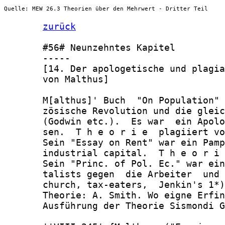
Quelle: MEW 26.3 Theorien über den Mehrwert - Dritter Teil
zurück
       #56# Neunzehntes Kapitel

       -----

       [14. Der apologetische und plagia
       von Malthus]

       M[althus]' Buch  "On Population" 
       zösische Revolution und die gleic
       (Godwin etc.).  Es war  ein Apolo
       sen.  T h e o r i e  plagiiert vo
       Sein "Essay on Rent" war ein Pamp
       industrial capital.  T h e o r i 
       Sein "Princ. of Pol. Ec." war ein
       talists gegen  die Arbeiter  und 
       church, tax-eaters,  Jenkin's 1*)
       Theorie: A. Smith. Wo eigne Erfin
       Ausführung der Theorie Sismondi G