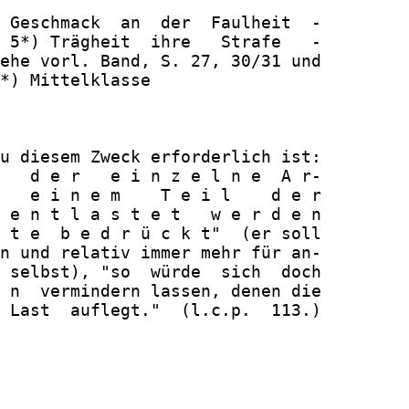
 Geschmack  an  der  Faulheit  -

 5*) Trägheit  ihre   Strafe   -

ehe vorl. Band, S. 27, 30/31 und

*) Mittelklasse

u diesem Zweck erforderlich ist:

   d e r   e i n z e l n e  A r-

   e i n e m    T e i l    d e r

 e n t l a s t e t   w e r d e n

 t e  b e d r ü c k t"  (er soll

n und relativ immer mehr für an-

 selbst), "so  würde  sich  doch

 n  vermindern lassen, denen die

 Last  auflegt."  (l.c.p.  113.)
