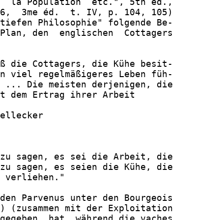
  la Population  etc.", 5th ed.,

6,  3me éd.  t. IV, p. 104, 105)

tiefen Philosophie" folgende Be-

Plan, den  englischen  Cottagers

ß die Cottagers, die Kühe besit-

n viel regelmäßigeres Leben füh-

 ... Die meisten derjenigen, die

t dem Ertrag ihrer Arbeit

ellecker

zu sagen, es sei die Arbeit, die

zu sagen, es seien die Kühe, die

 verliehen."

den Parvenus unter den Bourgeois

) (zusammen mit der Exploitation

gegeben  hat, während die vaches
