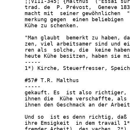
       ¦¦VIII-345¦ {Malthus  ("Essai sur
       trad. de  P. Prévost,  Geneve 183
       macht mit  seiner gewöhnlichen  "
       merkung gegen  einen beliebigen  
       Kühe zu schenken.

       "Man glaubt  bemerkt zu haben, da
       zen, viel arbeitsamer sind und ei
       ren als  solche, die  keine haben
       heute Kühe besitzen, haben sie mi
       -----

       1*) Kirche, Steuerfresser, Speich
       #57# T.R. Malthus

       -----

       gekauft. Es  ist also richtiger, 
       ihnen die  Kühe verschaffte, als 
       ihnen den Geschmack an der Arbeit
       Und so  ist es denn richtig, daß 
       ihre Emsigkeit  in dem travail 1*
       fremder Arbeit)  des vaches  2*) 