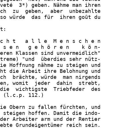
veté  3*) geben. Nähme man ihren

ch  zu  geben,  aber  unbezahlte

so würde  das für  ihren goût du

t:

c h t   a l l e  M e n s c h e n

 s e n   g e h ö r e n    k ö n-

eren Klassen sind unvermeidlich"

treme) "und  überdies sehr nütz-

ie Hoffnung nähme zu steigen und

ht die Arbeit ihre Belohnung und

ch  brächte, würde  man nirgends

en, womit  jeder  dahin  strebt,

die  wichtigste  Triebfeder  des

 (l.c.p. 112.)

ie Obern zu fallen fürchten, und

 steigen hoffen. Damit die indo-

der Arbeiter arm und der Rentier

ebte Grundeigentümer reich sein.
