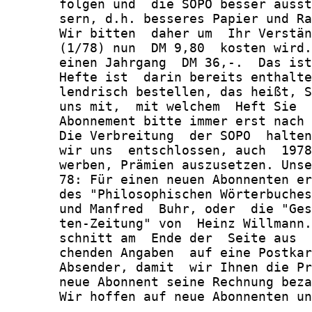
       folgen und  die SOPO besser ausst
       sern, d.h. besseres Papier und Ra
       Wir bitten  daher um  Ihr Verstän
       (1/78) nun  DM 9,80  kosten wird.
       einen Jahrgang  DM 36,-.  Das ist
       Hefte ist  darin bereits enthalte
       lendrisch bestellen, das heißt, S
       uns mit,  mit welchem  Heft Sie  
       Abonnement bitte immer erst nach 
       Die Verbreitung  der SOPO  halten
       wir uns  entschlossen, auch  1978
       werben, Prämien auszusetzen. Unse
       78: Für einen neuen Abonnenten er
       des "Philosophischen Wörterbuches
       und Manfred  Buhr, oder  die "Ges
       ten-Zeitung" von  Heinz Willmann.
       schnitt am  Ende der  Seite aus  
       chenden Angaben  auf eine Postkar
       Absender, damit  wir Ihnen die Pr
       neue Abonnent seine Rechnung beza
       Wir hoffen auf neue Abonnenten un