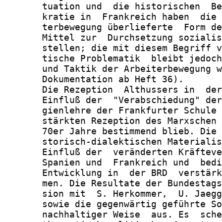
       tuation und  die historischen  Be
       kratie in  Frankreich haben  die 
       terbewegung überlieferte  Form de
       Mittel zur  Durchsetzung sozialis
       stellen; die mit diesem Begriff v
       tische Problematik  bleibt jedoch
       und Taktik der Arbeiterbewegung w
       Dokumentation ab Heft 36).

       Die Rezeption  Althussers in  der
       Einfluß der  "Verabschiedung" der
       gienlehre der Frankfurter Schule 
       stärkten Rezeption des Marxschen 
       70er Jahre bestimmend blieb. Die 
       storisch-dialektischen Materialis
       Einfluß der  veränderten Kräfteve
       Spanien und  Frankreich und  bedi
       Entwicklung in  der BRD  verstärk
       men. Die Resultate der Bundestags
       sion mit  S. Herkommer,  U. Jaegg
       sowie die gegenwärtig geführte So
       nachhaltiger Weise  aus. Es  sche