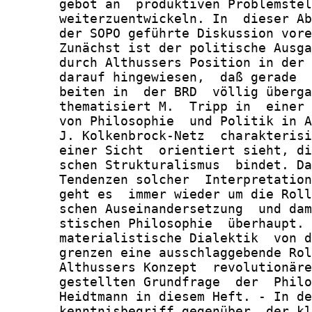
       gebot an  produktiven Problemstel
       weiterzuentwickeln. In  dieser Ab
       der SOPO geführte Diskussion vore
       Zunächst ist der politische Ausga
       durch Althussers Position in der 
       darauf hingewiesen,  daß gerade  
       beiten in  der BRD  völlig überga
       thematisiert M.  Tripp in  einer 
       von Philosophie  und Politik in A
       J. Kolkenbrock-Netz  charakterisi
       einer Sicht  orientiert sieht, di
       schen Strukturalismus  bindet. Da
       Tendenzen solcher  Interpretation
       geht es  immer wieder um die Roll
       schen Auseinandersetzung  und dam
       stischen Philosophie  überhaupt. 
       materialistische Dialektik  von d
       grenzen eine ausschlaggebende Rol
       Althussers Konzept  revolutionäre
       gestellten Grundfrage  der  Philo
       Heidtmann in diesem Heft. - In de
       kenntnisbegriff gegenüber  der kl