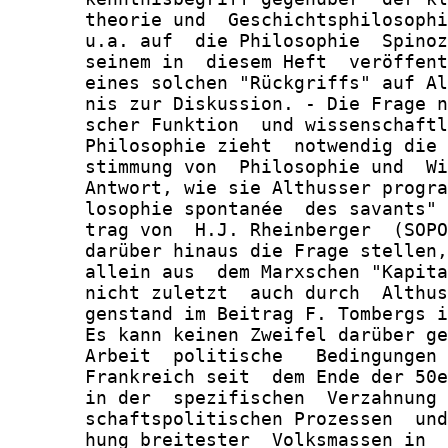
       theorie und  Geschichtsphilosophi
       u.a. auf  die Philosophie  Spinoz
       seinem in  diesem Heft  veröffent
       eines solchen "Rückgriffs" auf Al
       nis zur Diskussion. - Die Frage n
       scher Funktion  und wissenschaftl
       Philosophie zieht  notwendig die 
       stimmung von  Philosophie und  Wi
       Antwort, wie sie Althusser progra
       losophie spontanée  des savants" 
       trag von  H.J. Rheinberger  (SOPO
       darüber hinaus die Frage stellen,
       allein aus  dem Marxschen "Kapita
       nicht zuletzt  auch durch  Althus
       genstand im Beitrag F. Tombergs i
       Es kann keinen Zweifel darüber ge
       Arbeit  politische   Bedingungen 
       Frankreich seit  dem Ende der 50e
       in der  spezifischen  Verzahnung 
       schaftspolitischen Prozessen  und
       hung breitester  Volksmassen in  