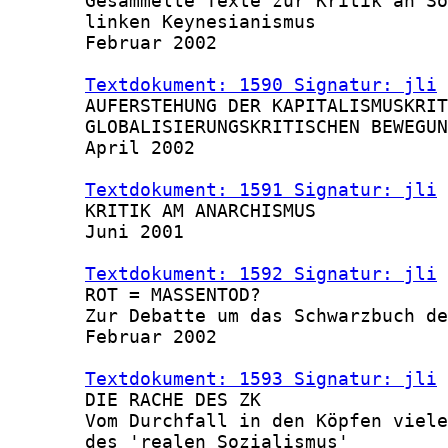
       Gesammelte Texte zur Kritik an So
       linken Keynesianismus

       Februar 2002

Textdokument: 1590 Signatur: jli
 
       AUFERSTEHUNG DER KAPITALISMUSKRIT
       GLOBALISIERUNGSKRITISCHEN BEWEGUN
       April 2002

Textdokument: 1591 Signatur: jli
 
       KRITIK AM ANARCHISMUS

       Juni 2001

Textdokument: 1592 Signatur: jli
 
       ROT = MASSENTOD?

       Zur Debatte um das Schwarzbuch de
       Februar 2002

Textdokument: 1593 Signatur: jli
 
       DIE RACHE DES ZK

       Vom Durchfall in den Köpfen viele
       des 'realen Sozialismus'
