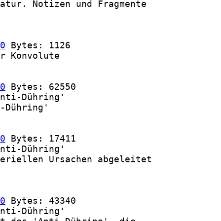
atur. Notizen und Fragmente

0
 Bytes: 1126

r Konvolute

0
 Bytes: 62550

nti-Dühring'

-Dühring'

0
 Bytes: 17411

nti-Dühring'

eriellen Ursachen abgeleitet

0
 Bytes: 43340

nti-Dühring'
