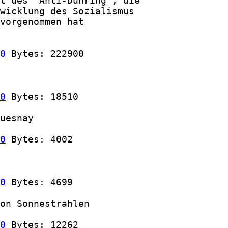
t des 'Anti-Dühring', die

wicklung des Sozialismus

vorgenommen hat

0
 Bytes: 222900

0
 Bytes: 18510

uesnay

0
 Bytes: 4002

0
 Bytes: 4699

on Sonnestrahlen

0
 Bytes: 12262
